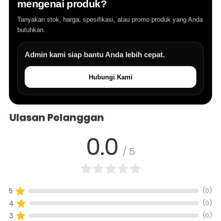
mengenai produk?
Tanyakan stok, harga, spesifikasi, atau promo produk yang Anda
butuhkan.
Admin kami siap bantu Anda lebih cepat.
Hubungi Kami
Salomo Musik melayani pertanyaan produk alat musik, info stok, har
Ulasan Pelanggan
0.0
/ 5
(0)
5
(0)
4
(0)
3