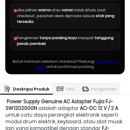
Jika pilihan
warna
atau
varian
tidak ditulis saat
checkout, pesanan akan diproses sesuai
stok yang
tersedia
.
Pengiriman
tanpa packing kayu
menjadi
tanggung
jawab pembeli
.
Butuh bantuan sebelum checkout? Hubungi
tim Salomo
Musik
untuk konfirmasi packing.
Deskripsi Produk
FAQ
Pengiriman
Power Supply Genuine AC Adapter Fujia FJ-
SW1202000N
 adalah adaptor 
AC-DC 12 V / 2 A
untuk catu daya perangkat elektronik seperti 
modul drum elektrik, keyboard, atau alat musik 
lain yang kompatibel dengan standar 
FJ-