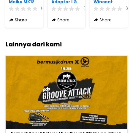
Meike MK12
Adaptor LG
Wincent
Casio E95100
DualSide
(0)
(0)
(0)
P70P1
Share
Share
Share
Lainnya dari kami