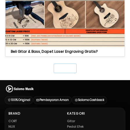
Beli Gitar & Bass, Dapet Laser Engraving Gratis?
`
100% Original
Pembayaran Aman
Salomo Cashback
BRAND
KATEGORI
CORT
Gitar
NUX
Pedal Efek