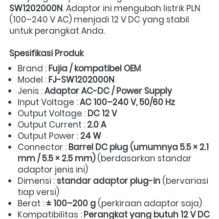
SW1202000N
. Adaptor ini mengubah listrik PLN 
(100–240 V AC) menjadi 12 V DC yang stabil 
untuk perangkat Anda.  
Spesifikasi Produk
Brand : 
Fujia / kompatibel OEM
Model : 
FJ-SW1202000N
Jenis : 
Adaptor AC-DC / Power Supply
Input Voltage : 
AC 100–240 V, 50/60 Hz
Output Voltage : 
DC 12 V
Output Current : 
2.0 A
Output Power : 
24 W
Connector : 
Barrel DC plug (umumnya 5.5 × 2.1 
mm / 5.5 × 2.5 mm)
 (berdasarkan standar 
adaptor jenis ini)  
Dimensi : 
standar adaptor plug-in
 (bervariasi 
tiap versi) 
Berat : 
± 100–200 g
 (perkiraan adaptor saja) 
Kompatibilitas : 
Perangkat yang butuh 12 V DC 