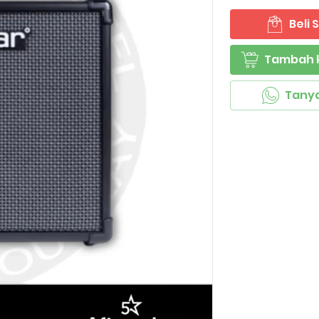
Beli
`
Tambah 
`
Tany
`