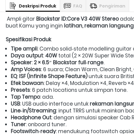
Deskripsi Produk
FAQ
Pengiriman
 Ampli gitar 
Blackstar ID:Core V3 40W Stereo
 adal
buat Kamu yang ingin 
latihan, rekaman langsung
Spesifikasi Produk
Tipe ampli
: Combo solid‑state modelling guitar 
Daya output
: 
40W
 total (2 × 20W Super Wide Ster
Speaker
: 
2 × 6.5″ Blackstar full‑range
.  
Amp Voices
: 6 suara; Clean Warm, Clean Bright,
EQ
: 
ISF (Infinite Shape Feature)
 untuk suara Briti
Efek bawaan
: Delay ×4, Modulation ×4, Reverb ×4.
Presets
: 6 patch locations untuk simpan tone.  
Tap Tempo
: ada.  
USB
: USB audio interface untuk 
rekaman langsu
Line‑in/Streaming
: input TRRS untuk mainkan bac
Headphone Out
: dengan simulasi speaker Cab Rig
Tuner
: onboard tuner.  
Footswitch‑ready
: mendukung footswitch opsion