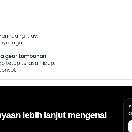
n ruang luas.  
aya lagu.  
pa gear tambahan
.  
ap tetap terasa hidup.  
onsel. 
A
yaan lebih lanjut mengenai
c