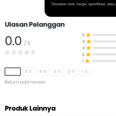
Tanyakan stok, harga, spesifikasi, at
Salomo Musik melayani pertanyaan produk al
Ulasan Pelanggan
0.0
5
4
/ 5
3
2
1
5
4
3
2
1
Belum ada review
Produk Lainnya