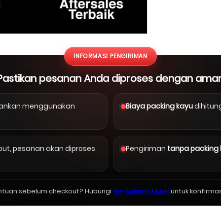
INFORMASI PENGIRIMAN
Pastikan pesanan Anda diproses dengan ama
arankan menggunakan
Biaya packing kayu
dihitun
kout, pesanan akan diproses
Pengiriman
tanpa packing
ntuan sebelum checkout? Hubungi
tim Salomo Musik
untuk konfirmas