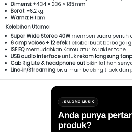
Dimensi
: ±434 × 336 × 185 mm.  
Berat
: ±6.2 kg.  
Warna
: Hitam.  
Kelebihan Utama
Super Wide Stereo 40W
 memberi suara penuh da
6 amp voices + 12 efek
 fleksibel buat berbagai g
ISF EQ
 memudahkan Kamu atur karakter tone.  
USB audio interface
 untuk 
rekam langsung tan
Cab Rig Lite & headphone out
 bikin latihan seny
Line‑in/Streaming
 bisa main backing track dari p
♪
SALOMO MUSIK
Anda punya pertan
produk?