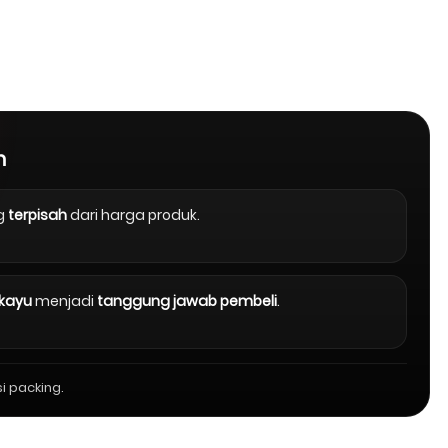
n
g
terpisah
dari harga produk.
 kayu
menjadi
tanggung jawab pembeli
.
i packing.