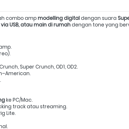
ah combo amp 
modelling digital
 dengan suara 
Supe
 via USB, atau main di rumah
 dengan tone yang berva
amp.  
eo).  
 Crunch, Super Crunch, OD1, OD2.  
sh–American.  
  
ng
 ke PC/Mac.  
king track atau streaming.  
 Lite.  
al.  