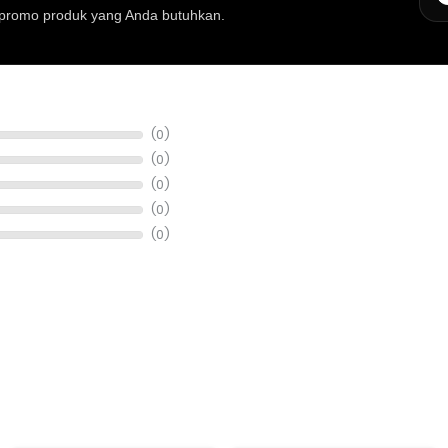
au promo produk yang Anda butuhkan.
at musik, info stok, harga, promo, spesifikasi, dan konsultasi pembeli
(0)
(0)
(0)
(0)
(0)