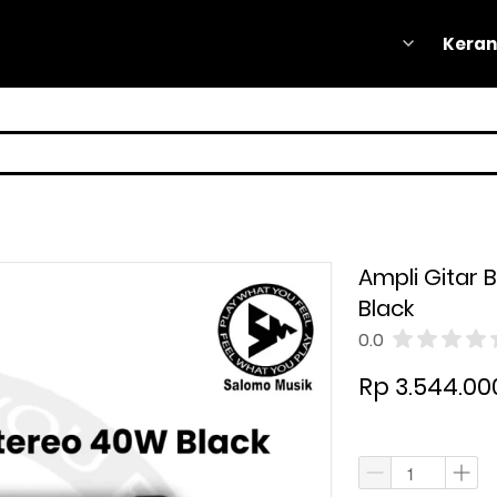
Keran
Keran
Ampli Gitar 
Black
0.0
Rp 3.544.00