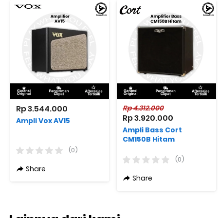
Rp 3.544.000
Rp 4.312.000
Rp 3.920.000
Ampli Vox AV15
Ampli Bass Cort
CM150B Hitam
(0)
(0)
Share
Share