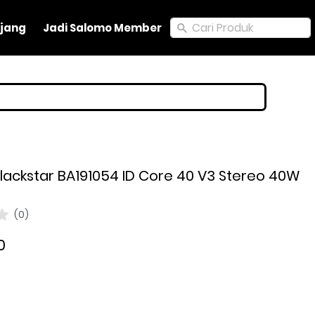
Cari Produk
Cari Produk
jang
jang
Jadi Salomo Member
Jadi Salomo Member
Blackstar BA191054 ID Core 40 V3 Stereo 40W
(0)
0