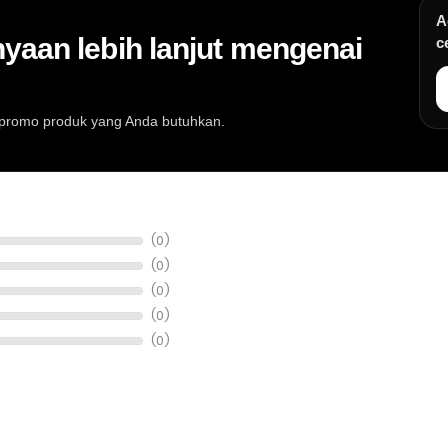
A
yaan lebih lanjut mengenai
c
au promo produk yang Anda butuhkan.
at musik, info stok, harga, promo, spesifikasi, dan konsultasi pembeli
(0)
(0)
(0)
(0)
(0)