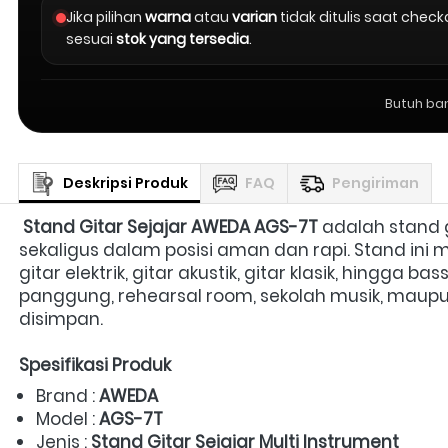
Jika pilihan
warna
atau
varian
tidak ditulis saat chec
sesuai
stok yang tersedia
.
Butuh ba
Deskripsi Produk
FAQ
Pengiriman
Stand Gitar Sejajar AWEDA AGS-7T
 adalah stand 
sekaligus dalam posisi aman dan rapi. Stand ini
gitar elektrik, gitar akustik, gitar klasik, hingga
panggung, rehearsal room, sekolah musik, maupun
disimpan.  
Spesifikasi Produk
Brand : 
AWEDA
Model : 
AGS-7T
Jenis : 
Stand Gitar Sejajar Multi Instrument