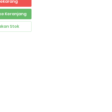
 Sekarang
ke Keranjang
akan Stok