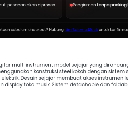
kout, pesanan akan diproses
Pengiriman
tanpa packing
ntuan sebelum checkout? Hubungi
tim Salomo Musik
untuk konfirmas
gitar multi instrument model sejajar yang dirancan
 menggunakan konstruksi steel kokoh dengan sistem 
 bass elektrik. Desain sejajar membuat akses instrumen 
 display toko musik. Sistem detachable dan foldab