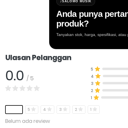
♪
SALOMO MUSIK
Anda punya pertan
produk?
Tanyakan stok, harga, spesifikasi, at
Salomo Musik melayani pertanyaan produk al
Ulasan Pelanggan
0.0
5
4
/ 5
3
2
1
5
4
3
2
1
Belum ada review