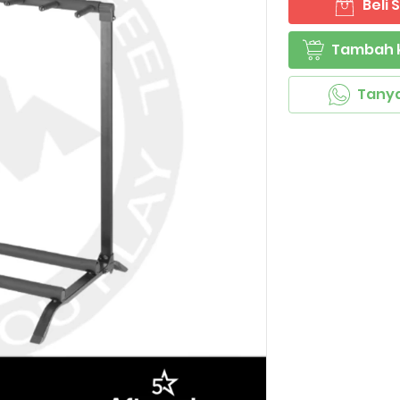
Beli
`
Tambah 
`
Tany
`