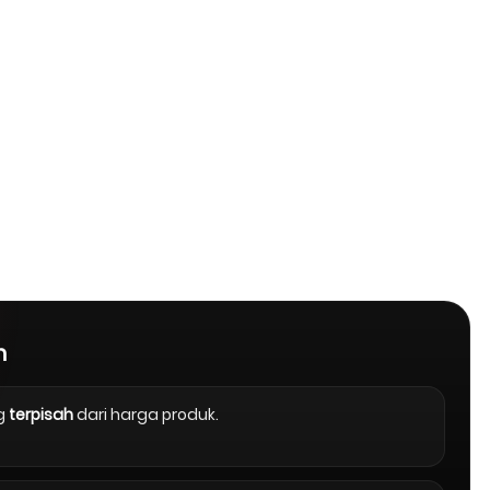
n
g
terpisah
dari harga produk.