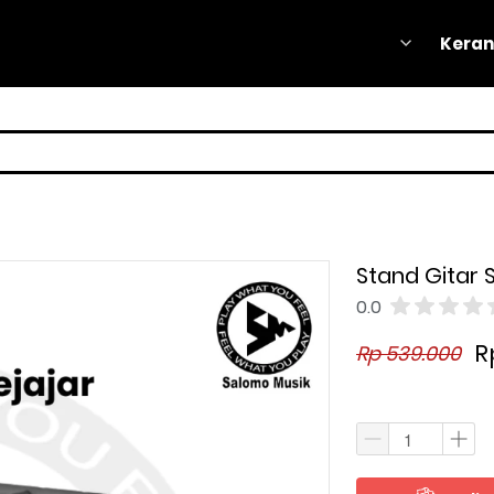
Keran
Keran
Stand Gitar
0.0
R
Rp 539.000