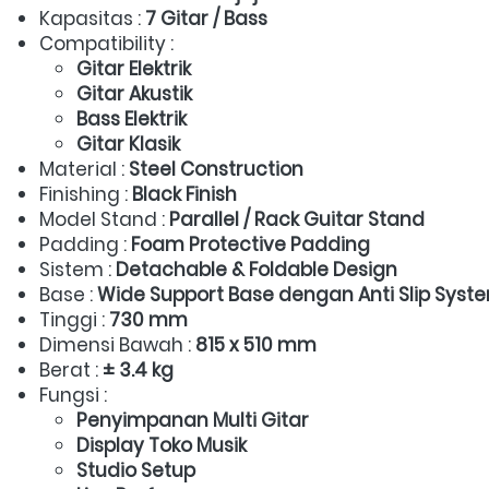
Kapasitas : 
7 Gitar / Bass
Compatibility :  
Gitar Elektrik
Gitar Akustik
Bass Elektrik
Gitar Klasik
Material : 
Steel Construction
Finishing : 
Black Finish
Model Stand : 
Parallel / Rack Guitar Stand
Padding : 
Foam Protective Padding
Sistem : 
Detachable & Foldable Design
Base : 
Wide Support Base dengan Anti Slip Syst
Tinggi : 
730 mm
Dimensi Bawah : 
815 x 510 mm
Berat : 
± 3.4 kg
Fungsi :  
Penyimpanan Multi Gitar
Display Toko Musik
Studio Setup