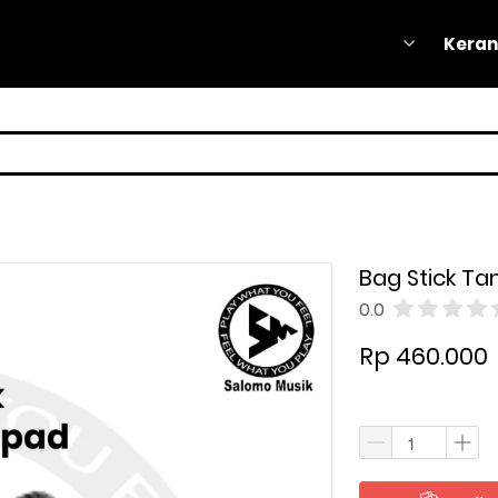
Keran
Keran
Bag Stick T
0.0
Rp 460.000