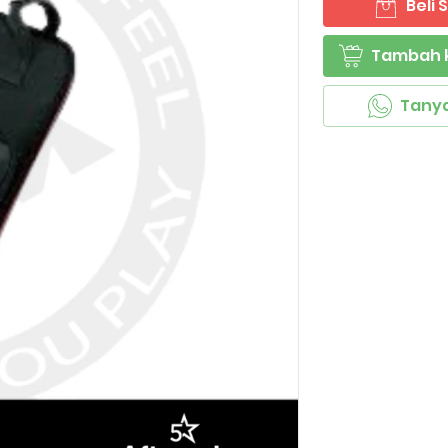
Beli
`
Tambah 
`
Tany
`