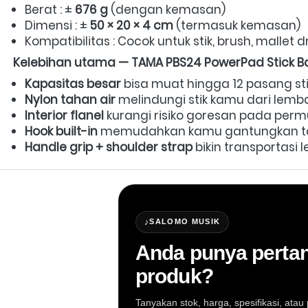
Berat : ± 
676 g
 (dengan kemasan)  
Dimensi : ± 
50 × 20 × 4 cm
 (termasuk kemasan)  
Kompatibilitas : Cocok untuk stik, brush, mallet d
Kelebihan utama — TAMA PBS24 PowerPad Stick B
Kapasitas besar
 bisa muat hingga 12 pasang stik
Nylon tahan air
 melindungi stik kamu dari lemba
Interior flanel
 kurangi risiko goresan pada permu
Hook built-in
 memudahkan kamu gantungkan tas d
Handle grip + shoulder strap
 bikin transportasi le
♪
SALOMO MUSIK
Anda punya pertan
produk?
Tanyakan stok, harga, spesifikasi, at