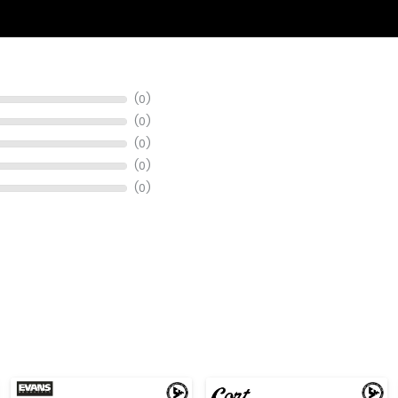
at musik, info stok, harga, promo, spesifikasi, dan konsultasi pembeli
(0)
(0)
(0)
(0)
(0)