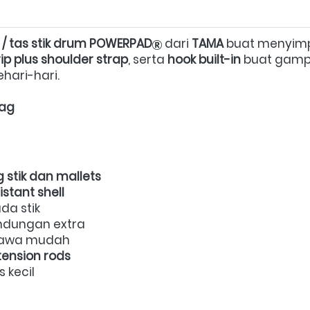
g / tas stik drum POWERPAD
 dari 
TAMA
 buat menyim
ip plus shoulder strap
, serta 
hook built-in
 buat gampa
ari-hari.  
Bag
 stik dan mallets
stant shell
a stik  
indungan extra  
bawa mudah  
tension rods
 kecil  