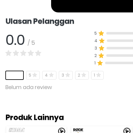
Salomo Musik melayani pertanyaan produk al
Ulasan Pelanggan
0.0
5
4
/ 5
3
2
1
5
4
3
2
1
Belum ada review
Produk Lainnya