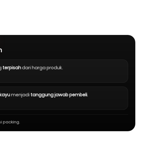
n
g
terpisah
dari harga produk.
 kayu
menjadi
tanggung jawab pembeli
.
i packing.