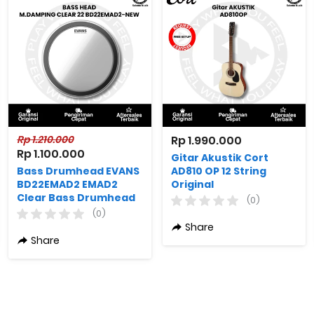
Rp 1.210.000
Rp 1.990.000
Rp 1.100.000
Gitar Akustik Cort
Bass Drumhead EVANS
AD810 OP 12 String
BD22EMAD2 EMAD2
Original
Clear Bass Drumhead
(0)
22 inch
(0)
Share
Share