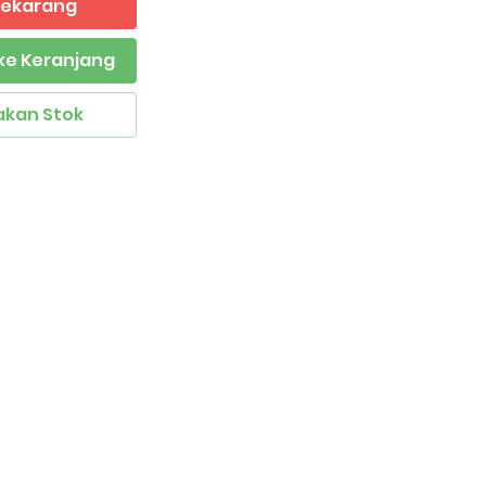
 Sekarang
ke Keranjang
akan Stok