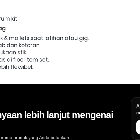
rum kit 
ag
 & mallets saat latihan atau gig.  
b dan kotoran.  
kaan stik.  
i floor tom set.  
bih fleksibel.
A
yaan lebih lanjut mengenai
c
au promo produk yang Anda butuhkan.