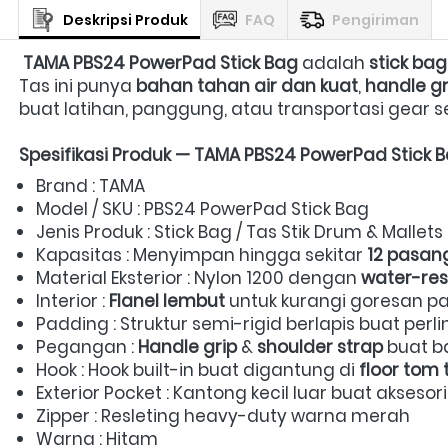
Deskripsi Produk
FAQ
Pengiriman
TAMA PBS24 PowerPad Stick Bag
 adalah 
stick ba
Tas ini punya 
bahan tahan air dan kuat
, 
handle gr
buat latihan, panggung, atau transportasi gear seh
Spesifikasi Produk — TAMA PBS24 PowerPad Stick 
Brand : TAMA 
Model / SKU : PBS24 PowerPad Stick Bag 
Jenis Produk : Stick Bag / Tas Stik Drum & Mallets 
Kapasitas : Menyimpan hingga sekitar 
12 pasang
Material Eksterior : Nylon 1200 dengan 
water-resi
Interior : 
Flanel lembut
 untuk kurangi goresan pad
Padding : Struktur semi-rigid berlapis buat perl
Pegangan : 
Handle grip
 & 
shoulder strap
 buat 
Hook : Hook built-in buat digantung di 
floor tom 
Exterior Pocket : Kantong kecil luar buat aksesoris
Zipper : Resleting heavy-duty warna merah  
Warna : Hitam 