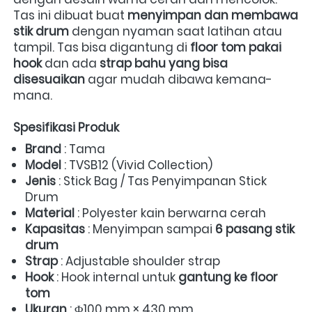
Tas ini dibuat buat 
menyimpan dan membawa 
stik drum
 dengan nyaman saat latihan atau 
tampil. Tas bisa digantung di 
floor tom pakai 
hook
 dan ada 
strap bahu yang bisa 
disesuaikan
 agar mudah dibawa kemana-
mana.  
Spesifikasi Produk
Brand
 : Tama 
Model
 : TVSB12 (Vivid Collection) 
Jenis
 : Stick Bag / Tas Penyimpanan Stick 
Drum 
Material
 : Polyester kain berwarna cerah 
Kapasitas
 : Menyimpan sampai 
6 pasang stik 
drum
Strap
 : Adjustable shoulder strap 
Hook
 : Hook internal untuk 
gantung ke floor 
tom
Ukuran
 : Φ100 mm × 430 mm 