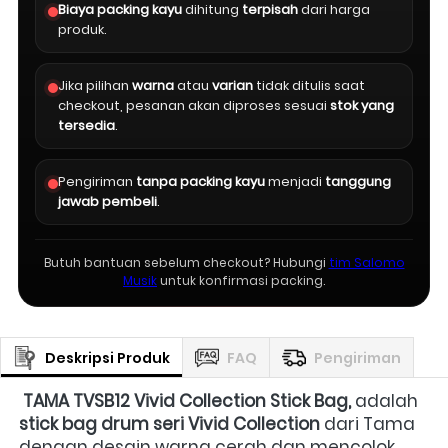
Biaya packing kayu
dihitung
terpisah
dari harga
produk.
Jika pilihan
warna
atau
varian
tidak ditulis saat
checkout, pesanan akan diproses sesuai
stok yang
tersedia
.
Pengiriman
tanpa packing kayu
menjadi
tanggung
jawab pembeli
.
Butuh bantuan sebelum checkout? Hubungi
tim Salomo
Musik
untuk konfirmasi packing.
Deskripsi Produk
FAQ
Pengiriman
TAMA TVSB12 Vivid Collection Stick Bag, 
adalah 
stick bag drum seri Vivid Collection
 dari Tama 
dengan desain warna cerah dan mencolok. 