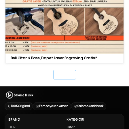
Beli Gitar & Bass, Dapet Laser Engraving Gratis?
`
100% Original
Pembayaran Aman
Salomo Cashback
BRAND
KATEGORI
CORT
Gitar