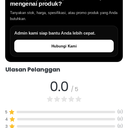
mengenai produk?
Tanyakan stok, harga, spesifikasi, atau promo produk yang Anda
butuhkan.
Admin kami siap bantu Anda lebih cepat.
Hubungi Kami
Salomo Musik melayani pertanyaan produk alat musik, info stok, har
Ulasan Pelanggan
0.0
/ 5
(0)
5
(0)
4
(0)
3