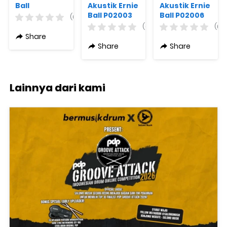
Ball
Akustik Ernie
Akustik Ernie
Earthwood
Ball P02003
Ball P02006
(0)
Extra Light
Earthwood
Earthwood
(0)
(0)
Bell Bronze
Medium
Extra Light
Share
10-50 + Free
Light 80/20
80/20 Bronze
Share
Share
Pick Gitar
Bronze 12-54
10-50 + Free
+ Free Pick
Pick Gitar
Gitar
Lainnya dari kami