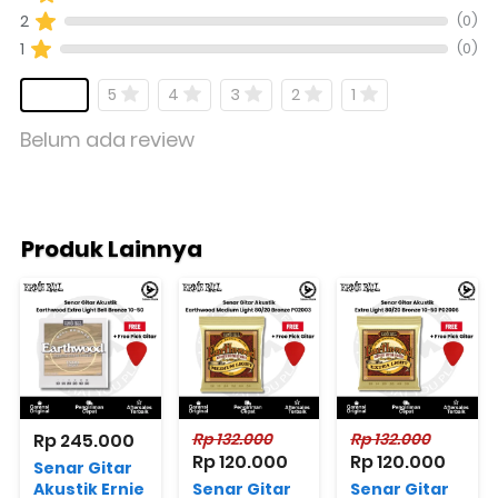
(0)
2
(0)
1
5
4
3
2
1
Belum ada review
Produk Lainnya
Rp 245.000
Rp 132.000
Rp 132.000
Rp 120.000
Rp 120.000
Senar Gitar
Akustik Ernie
Senar Gitar
Senar Gitar