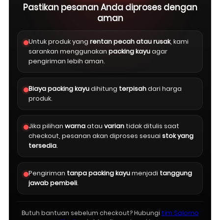
Pastikan pesanan Anda diproses dengan
aman
Untuk produk yang
rentan pecah atau rusak
, kami
sarankan menggunakan
packing kayu
agar
pengiriman lebih aman.
Biaya packing kayu
dihitung
terpisah
dari harga
produk.
Jika pilihan
warna
atau
varian
tidak ditulis saat
checkout, pesanan akan diproses sesuai
stok yang
tersedia
.
Pengiriman
tanpa packing kayu
menjadi
tanggung
jawab pembeli
.
Butuh bantuan sebelum checkout? Hubungi
tim Salomo