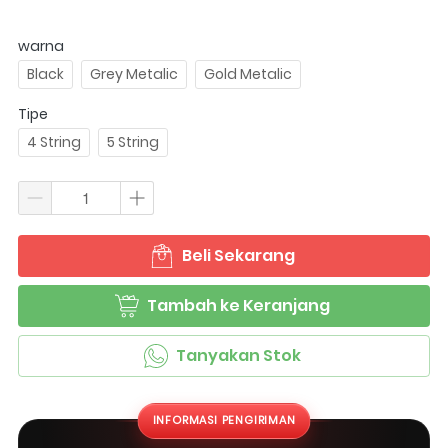
warna
Black
Grey Metalic
Gold Metalic
Tipe
4 String
5 String
Beli Sekarang
`
Tambah ke Keranjang
`
Tanyakan Stok
`
INFORMASI PENGIRIMAN