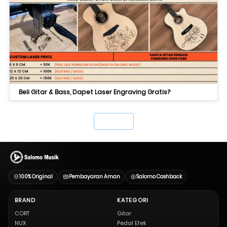
Beli Gitar & Bass, Dapet Laser Engraving Gratis?
`
100% Original
Pembayaran Aman
Salomo Cashback
BRAND
KATEGORI
CORT
Gitar
NUX
Pedal Efek