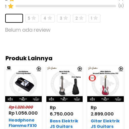
(0)
1
5
4
3
2
1
Belum ada review
Produk Lainnya
Rp 1.320.000
Rp 
Rp 
Rp 1.056.000
6.750.000
2.899.000
Headphone
Bass Elektrik
Gitar Elektrik
Flamma FX10
JS Guitars
JS Guitars