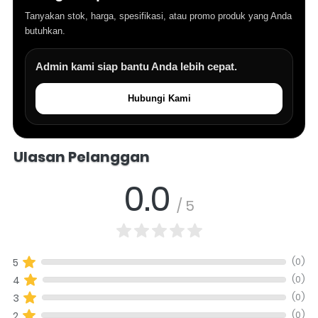
Tanyakan stok, harga, spesifikasi, atau promo produk yang Anda
butuhkan.
Admin kami siap bantu Anda lebih cepat.
Hubungi Kami
Salomo Musik melayani pertanyaan produk alat musik, info stok, har
Ulasan Pelanggan
0.0
/ 5
(0)
5
(0)
4
(0)
3
(0)
2