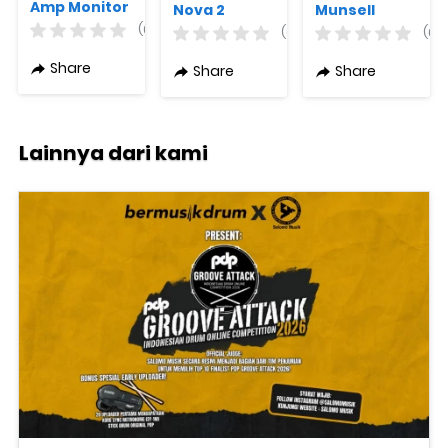
Amp Monitor
Nova 2
Munsell
Varian
Series
(0)
(0)
(0)
Colour + Free
Stratocaster
Gigbag
ST2
Share
Share
Share
Lainnya dari kami