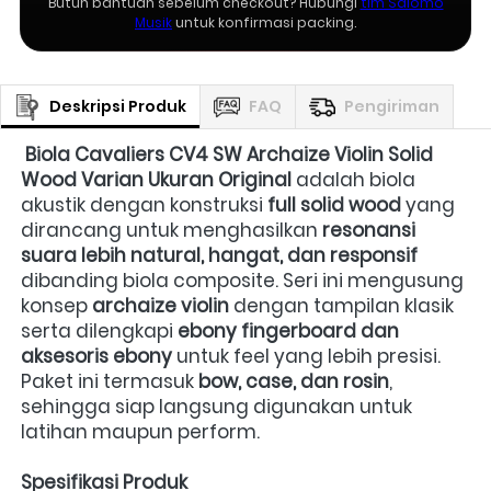
Butuh bantuan sebelum checkout? Hubungi
tim Salomo
Musik
untuk konfirmasi packing.
Deskripsi Produk
FAQ
Pengiriman
Biola Cavaliers CV4 SW Archaize Violin Solid 
Wood Varian Ukuran Original
 adalah biola 
akustik dengan konstruksi 
full solid wood
 yang 
dirancang untuk menghasilkan 
resonansi 
suara lebih natural, hangat, dan responsif
dibanding biola composite. Seri ini mengusung 
konsep 
archaize violin
 dengan tampilan klasik 
serta dilengkapi 
ebony fingerboard dan 
aksesoris ebony
 untuk feel yang lebih presisi. 
Paket ini termasuk 
bow, case, dan rosin
, 
sehingga siap langsung digunakan untuk 
latihan maupun perform.  
Spesifikasi Produk