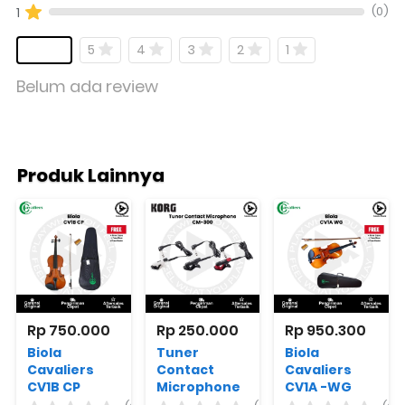
(0)
1
5
4
3
2
1
Belum ada review
Produk Lainnya
Rp 750.000
Rp 250.000
Rp 950.300
Biola
Tuner
Biola
Cavaliers
Contact
Cavaliers
CV1B CP
Microphone
CV1A -WG
Varian
KORG CM-
Varian