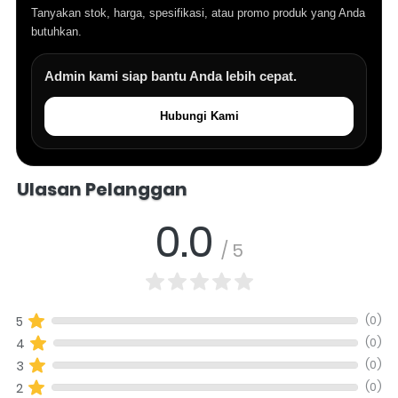
Tanyakan stok, harga, spesifikasi, atau promo produk yang Anda
butuhkan.
Admin kami siap bantu Anda lebih cepat.
Hubungi Kami
Salomo Musik melayani pertanyaan produk alat musik, info stok, har
Ulasan Pelanggan
0.0
/ 5
(0)
5
(0)
4
(0)
3
(0)
2