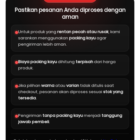
Pastikan pesanan Anda diproses dengan
aman
Untuk produk yang
rentan pecah atau rusak
, kami
sarankan menggunakan
packing kayu
agar
pengiriman lebih aman.
Biaya packing kayu
dihitung
terpisah
dari harga
produk.
Jika pilihan
warna
atau
varian
tidak ditulis saat
checkout, pesanan akan diproses sesuai
stok yang
tersedia
.
Pengiriman
tanpa packing kayu
menjadi
tanggung
jawab pembeli
.