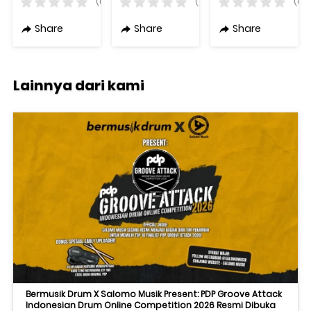
(0)
(0)
(0)
Ukuran
300 Varian
Ukuran
Original +
Warna
Original +
Share
Share
Share
Free Case,
Original
Free Case,
Bow, & Rosin
Bow, & Rosin
Lainnya dari kami
Bermusik Drum X Salomo Musik Present: PDP Groove Attack
Indonesian Drum Online Competition 2026 Resmi Dibuka