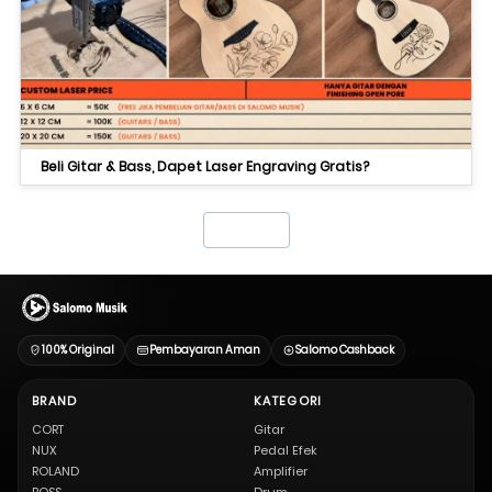
Beli Gitar & Bass, Dapet Laser Engraving Gratis?
`
100% Original
Pembayaran Aman
Salomo Cashback
BRAND
KATEGORI
CORT
Gitar
NUX
Pedal Efek
ROLAND
Amplifier