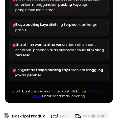
sarankan menggunakan
packing kayu
agar
pengiriman lebih aman.
Biaya packing kayu
dihitung
terpisah
dari harga
produk.
Jika pilihan
warna
atau
varian
tidak ditulis saat
checkout, pesanan akan diproses sesuai
stok yang
tersedia
.
Pengiriman
tanpa packing kayu
menjadi
tanggung
jawab pembeli
.
Butuh bantuan sebelum checkout? Hubungi
tim Salomo
Musik
untuk konfirmasi packing.
Deskripsi Produk
FAQ
Pengiriman