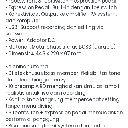
• Footswitch : 8 footswitch + expression pedal
• Expression Pedal : Built-in dengan toe switch
• Konektivitas : Output ke amplifier, PA system, 
dan komputer
• USB : Support recording dan editing via 
software
• Power : Adaptor DC
• Material : Metal chassis khas BOSS (durable)
• Dimensi : ± 443 x 220 x 67 mm
Kelebihan utama
• 61 efek khusus bass memberi fleksibilitas tone 
dari clean hingga heavy
• 10 preamp AIRD menghasilkan simulasi ampli 
realistis untuk live dan recording
• Kontrol knob langsung mempercepat setting 
tanpa menu diving
• 8 footswitch + expression pedal memudahkan 
perform di panggung
• Bisa langsung ke PA system atau audio 