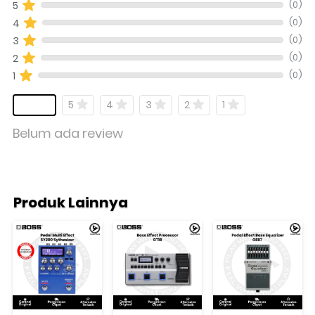
(0)
5
(0)
4
(0)
3
(0)
2
(0)
1
5
4
3
2
1
Belum ada review
Produk Lainnya