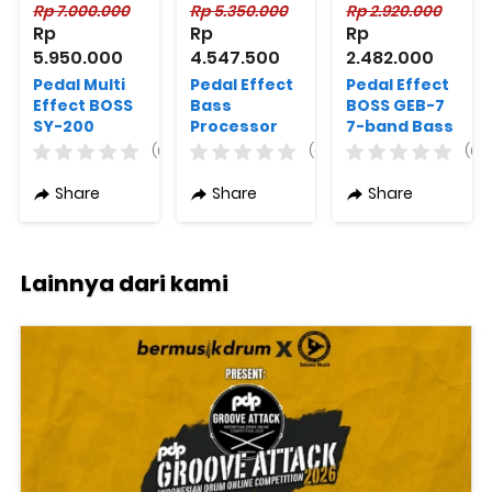
Rp 7.000.000
Rp 5.350.000
Rp 2.920.000
Rp 
Rp 
Rp 
5.950.000
4.547.500
2.482.000
Pedal Multi
Pedal Effect
Pedal Effect
Effect BOSS
Bass
BOSS GEB-7
SY-200
Processor
7-band Bass
Guitar
BOSS GT-1B
EQ Pedal
(0)
(0)
(0)
Synthesizer
Bass Multi-
Pedal
effects
Share
Share
Share
Processor
Lainnya dari kami