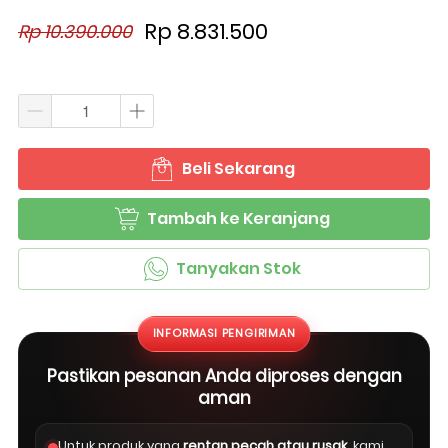
Rp 8.831.500
Rp 10.390.000
Beli Sekarang
`
Tambah ke Keranjang
`
Tanyakan Stok
`
INFORMASI PENGIRIMAN
Pastikan pesanan Anda diproses dengan
aman
Untuk produk yang
rentan pecah atau rusak
, kami