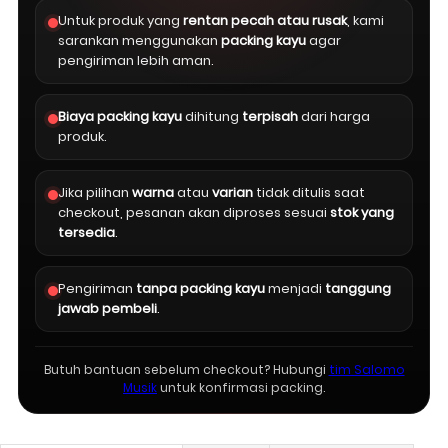
Untuk produk yang
rentan pecah atau rusak
, kami
sarankan menggunakan
packing kayu
agar
pengiriman lebih aman.
Biaya packing kayu
dihitung
terpisah
dari harga
produk.
Jika pilihan
warna
atau
varian
tidak ditulis saat
checkout, pesanan akan diproses sesuai
stok yang
tersedia
.
Pengiriman
tanpa packing kayu
menjadi
tanggung
jawab pembeli
.
Butuh bantuan sebelum checkout? Hubungi
tim Salomo
Musik
untuk konfirmasi packing.