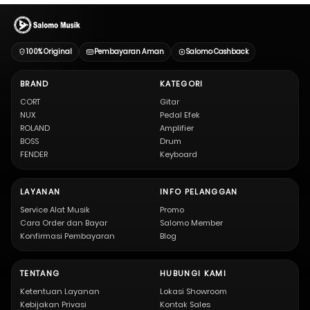
100% Original
Pembayaran Aman
Salomo Cashback
BRAND
KATEGORI
CORT
Gitar
NUX
Pedal Efek
ROLAND
Amplifier
BOSS
Drum
FENDER
Keyboard
LAYANAN
INFO PELANGGAN
Service Alat Musik
Promo
Cara Order dan Bayar
Salomo Member
Konfirmasi Pembayaran
Blog
TENTANG
HUBUNGI KAMI
Ketentuan Layanan
Lokasi Showroom
Kebijakan Privasi
Kontak Sales