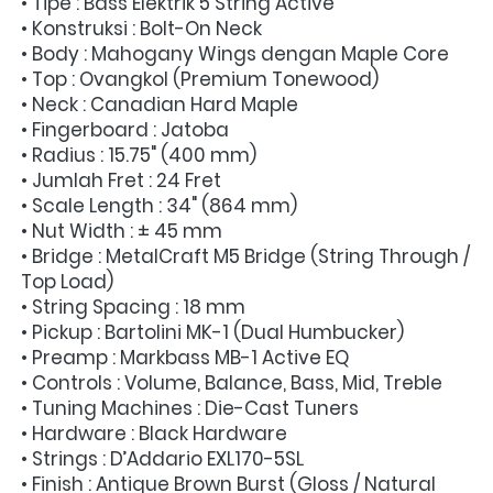
• Tipe : Bass Elektrik 5 String Active
• Konstruksi : Bolt-On Neck
• Body : Mahogany Wings dengan Maple Core
• Top : Ovangkol (Premium Tonewood)
• Neck : Canadian Hard Maple
• Fingerboard : Jatoba
• Radius : 15.75" (400 mm)
• Jumlah Fret : 24 Fret
• Scale Length : 34" (864 mm)
• Nut Width : ± 45 mm
• Bridge : MetalCraft M5 Bridge (String Through / 
Top Load)
• String Spacing : 18 mm
• Pickup : Bartolini MK-1 (Dual Humbucker)
• Preamp : Markbass MB-1 Active EQ
• Controls : Volume, Balance, Bass, Mid, Treble
• Tuning Machines : Die-Cast Tuners
• Hardware : Black Hardware
• Strings : D’Addario EXL170-5SL
• Finish : Antique Brown Burst (Gloss / Natural 