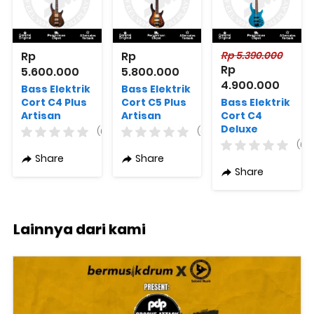
Rp 
Rp 
Rp 5.390.000
Rp 
5.600.000
5.800.000
4.900.000
Bass Elektrik
Bass Elektrik
Cort C4 Plus
Cort C5 Plus
Bass Elektrik
Artisan
Artisan
Cort C4
Series
Series ZBMH
Deluxe
(0)
(0)
OVMH-ABB
Varian
Artisan
(0)
Antique
Warna
Series
Share
Share
Brownburst
Original
Varian
Share
Original
Warna
Original
Lainnya dari kami