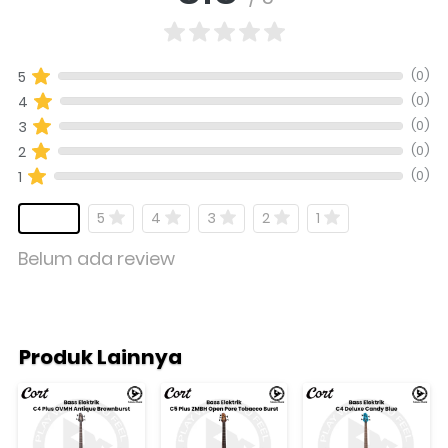
(0)
5
(0)
4
(0)
3
(0)
2
(0)
1
5
4
3
2
1
Belum ada review
Produk Lainnya