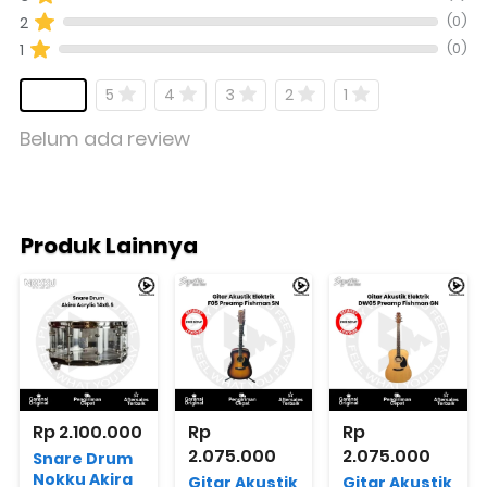
(0)
2
(0)
1
5
4
3
2
1
Belum ada review
Produk Lainnya
Rp 2.100.000
Rp 
Rp 
2.075.000
2.075.000
Snare Drum
Nokku Akira
Gitar Akustik
Gitar Akustik