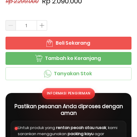
Rp 2.090.000
Rp 2.299.000
Beli Sekarang
`
Tambah ke Keranjang
`
Tanyakan Stok
`
INFORMASI PENGIRIMAN
Pastikan pesanan Anda diproses dengan
aman
Untuk produk yang
rentan pecah atau rusak
, kami
sarankan menggunakan
packing kayu
agar