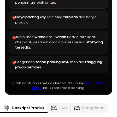
pengiriman lebih aman.
Biaya packing kayu
dihitung
terpisah
dari harga
produk.
Jika pilihan
warna
atau
varian
tidak ditulis saat
checkout, pesanan akan diproses sesuai
stok yang
tersedia
.
Pengiriman
tanpa packing kayu
menjadi
tanggung
jawab pembeli
.
Butuh bantuan sebelum checkout? Hubungi
tim Salomo
Musik
untuk konfirmasi packing.
Deskripsi Produk
FAQ
Pengiriman