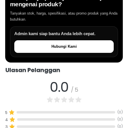
mengenai produk?
Tanyakan stok, harga, spesifikasi, atau promo produk yang Anda
butuhkan.
Admin kami siap bantu Anda lebih cepat.
Hubungi Kami
Salomo Musik melayani pertanyaan produk alat musik, info stok, har
Ulasan Pelanggan
0.0
/ 5
(0)
5
(0)
4
(0)
3