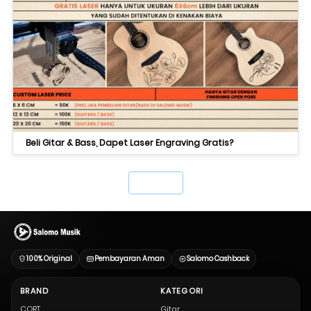
Beli Gitar & Bass, Dapet Laser Engraving Gratis?
`
100% Original
Pembayaran Aman
Salomo Cashback
BRAND
KATEGORI
CORT
Gitar