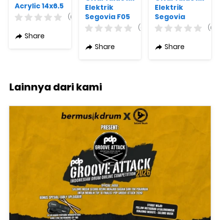
Acrylic 14x6.5
Elektrik
Elektrik
Segovia F05
Segovia
(0)
Preamp
DW05
(0)
(0)
Fishman SN
Preamp
Share
Original
Fishman GN
Share
Share
Lainnya dari kami