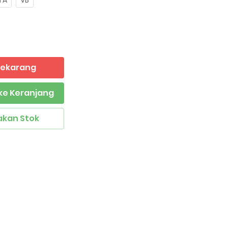
TA
VB
 Sekarang
ke Keranjang
akan Stok