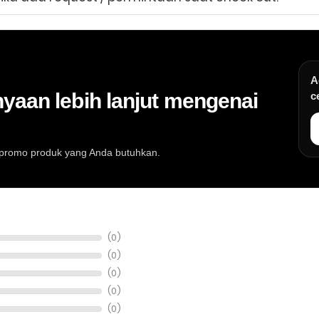
A
yaan lebih lanjut mengenai
c
au promo produk yang Anda butuhkan.
at musik, info stok, harga, promo, spesifikasi, dan konsultasi pembeli
(0)
(0)
(0)
(0)
(0)