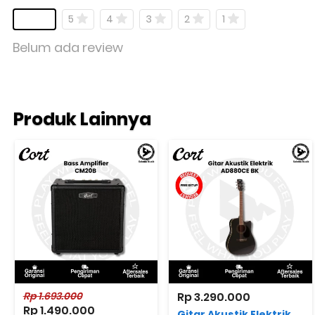
5
4
3
2
1
Belum ada review
Produk Lainnya
Rp 1.693.000
Rp 3.290.000
Rp 1.490.000
Gitar Akustik Elektrik