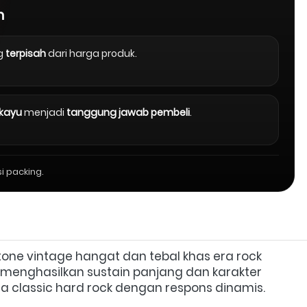
n
g
terpisah
dari harga produk.
 kayu
menjadi
tanggung jawab pembeli
.
i packing.
tone vintage hangat dan tebal khas era rock 
 menghasilkan sustain panjang dan karakter 
ngga classic hard rock dengan respons dinamis.