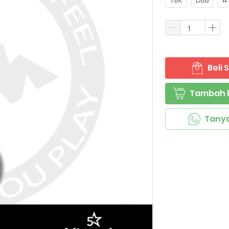
TBK
DBB
A
Beli
`
Tambah 
`
Tany
`