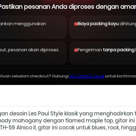
Pastikan pesanan Anda diproses dengan ama
arankan menggunakan
Biaya packing kayu
dihitun
kout, pesanan akan diproses
Pengiriman
tanpa packing
ntuan sebelum checkout? Hubungi
tim Salomo Musik
untuk konfirmas
gan desain Les Paul Style klasik yang menghadirkan 
 body mahogany dengan flamed maple top, gitar ini
-59 Alnico II, gitar ini cocok untuk blues, rock, hi