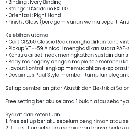
• Binding : Ivory Binding
• Strings : D’Addario EXL110
• Orientasi : Right Hand
• Finish : Gloss (beragam varian warna seperti Ant
Kelebihan utama
• Cort CR250 Classic Rock menghadirkan tone vin
• Pickup VTH-59 Alnico II menghasilkan suara PAF-s
• Konstruksi set-neck meningkatkan sustain dan s
• Body mahogany dengan maple top memberi kom
• Layout kontrol lengkap memudahkan eksplorasi t
• Desain Les Paul Style memberi tampilan elegan d
Setiap pembelian gitar Akustik dan Elektrik di Sa
Free setting berlaku selama 1 bulan atau sebany
Syarat dan ketentuan :
1. free set up berlaku sebelum pengiriman atau 
2. free set up sebelum pengiriman hanya berlaku 