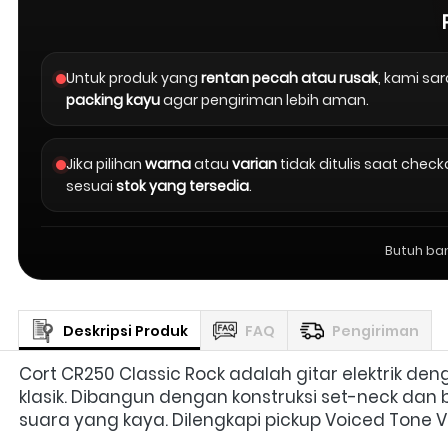
Untuk produk yang
rentan pecah atau rusak
, kami s
packing kayu
agar pengiriman lebih aman.
Jika pilihan
warna
atau
varian
tidak ditulis saat chec
sesuai
stok yang tersedia
.
Butuh ba
Deskripsi Produk
FAQ
Pengiriman
Cort CR250 Classic Rock adalah gitar elektrik den
klasik. Dibangun dengan konstruksi set-neck dan
suara yang kaya. Dilengkapi pickup Voiced Tone VTH