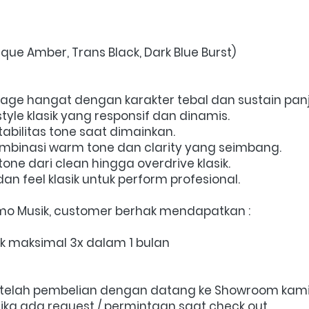
ique Amber, Trans Black, Dark Blue Burst)
tage hangat dengan karakter tebal dan sustain pan
tyle klasik yang responsif dan dinamis.
tabilitas tone saat dimainkan.
binasi warm tone dan clarity yang seimbang.
one dari clean hingga overdrive klasik.
an feel klasik untuk perform profesional.
lomo Musik, customer berhak mendapatkan : 
ak maksimal 3x dalam 1 bulan
setelah pembelian dengan datang ke Showroom kami 
jika ada request / permintaan saat check out.