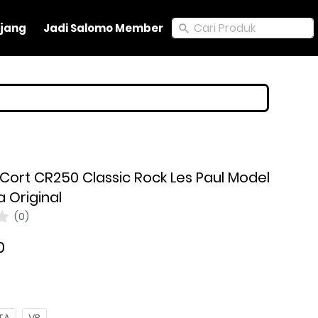
Cari Produk
Cari Produk
jang
jang
Jadi Salomo Member
Jadi Salomo Member
k Cort CR250 Classic Rock Les Paul Model
 Original
(0)
0