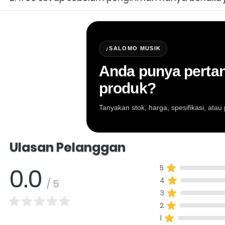
♪
SALOMO MUSIK
Anda punya pertan
produk?
Tanyakan stok, harga, spesifikasi, at
Salomo Musik melayani pertanyaan produk al
Ulasan Pelanggan
0.0
5
4
/ 5
3
2
1