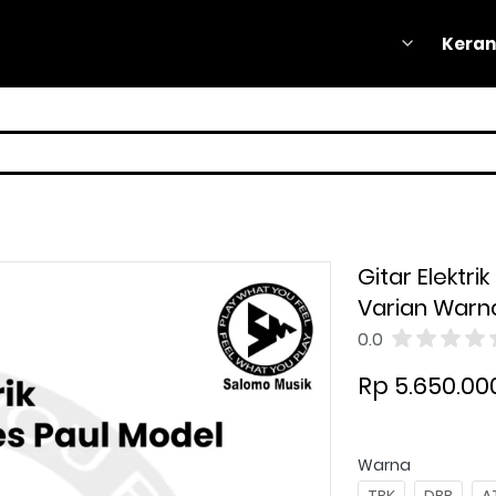
Keran
Keran
Gitar Elektri
Varian Warna
0.0
Rp 5.650.00
Warna