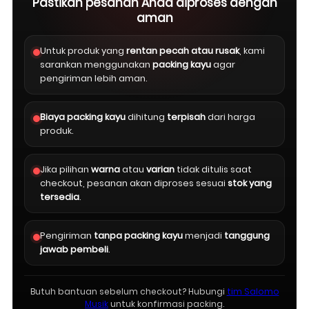
Pastikan pesanan Anda diproses dengan
aman
Untuk produk yang
rentan pecah atau rusak
, kami
sarankan menggunakan
packing kayu
agar
pengiriman lebih aman.
Biaya packing kayu
dihitung
terpisah
dari harga
produk.
Jika pilihan
warna
atau
varian
tidak ditulis saat
checkout, pesanan akan diproses sesuai
stok yang
tersedia
.
Pengiriman
tanpa packing kayu
menjadi
tanggung
jawab pembeli
.
Butuh bantuan sebelum checkout? Hubungi
tim Salomo
Musik
untuk konfirmasi packing.