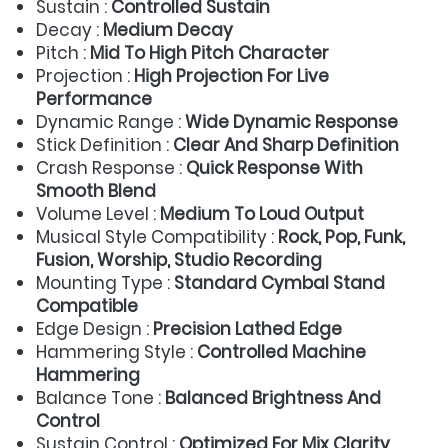
Sustain : 
Controlled Sustain
Decay : 
Medium Decay
Pitch : 
Mid To High Pitch Character
Projection : 
High Projection For Live 
Performance
Dynamic Range : 
Wide Dynamic Response
Stick Definition : 
Clear And Sharp Definition
Crash Response : 
Quick Response With 
Smooth Blend
Volume Level : 
Medium To Loud Output
Musical Style Compatibility : 
Rock, Pop, Funk, 
Fusion, Worship, Studio Recording
Mounting Type : 
Standard Cymbal Stand 
Compatible
Edge Design : 
Precision Lathed Edge
Hammering Style : 
Controlled Machine 
Hammering
Balance Tone : 
Balanced Brightness And 
Control
Sustain Control : 
Optimized For Mix Clarity