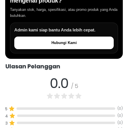
mengenai produk?
Tanyakan stok, harga, spesifikasi, atau promo produk yang Anda
butuhkan.
Admin kami siap bantu Anda lebih cepat.
Hubungi Kami
Salomo Musik melayani pertanyaan produk alat musik, info stok, har
Ulasan Pelanggan
0.0
/ 5
(0)
5
(0)
4
(0)
3