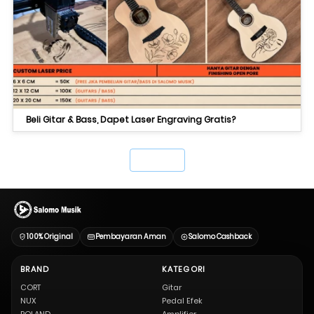
Beli Gitar & Bass, Dapet Laser Engraving Gratis?
`
100% Original
Pembayaran Aman
Salomo Cashback
BRAND
KATEGORI
CORT
Gitar
NUX
Pedal Efek