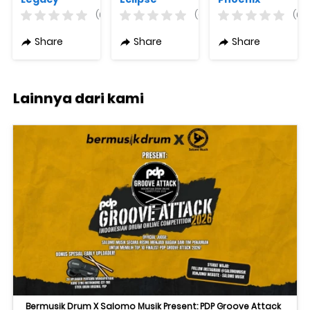
Series Crash
Series Hi-Hat
Blaze Series
(0)
(0)
(0)
Varian
Varian
Crash Varian
Ukuran
Ukuran
Ukuran
Share
Share
Share
Original
Original
Original
Lainnya dari kami
Bermusik Drum X Salomo Musik Present: PDP Groove Attack