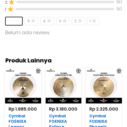
(0)
2
(0)
1
5
4
3
2
1
Belum ada review
Produk Lainnya
Rp 1.985.000
Rp 3.180.000
Rp 2.325.000
Cymbal
Cymbal
Cymbal
FOENIXA
FOENIXA
FOENIXA
Legacy
Eclipse
Phoenix