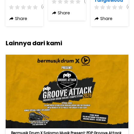
Audio Volt 1
Tanglewood
(0)
TR2E
(0)
(0)
Roadster
Share
Travel
Share
Share
Original +
Free Bag
Lainnya dari kami
Bermusik Drum X Salomo Musik Present: PDP Groove Attack