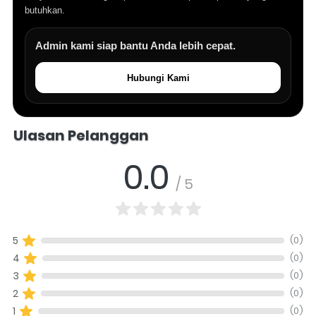
butuhkan.
Admin kami siap bantu Anda lebih cepat.
Hubungi Kami
Salomo Musik melayani pertanyaan produk alat musik, info stok, har
Ulasan Pelanggan
0.0
/ 5
(0)
5
(0)
4
(0)
3
(0)
2
(0)
1