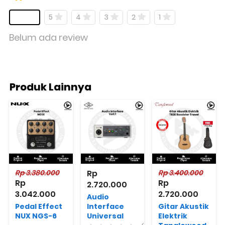
5
4
3
2
1
Belum ada review
Produk Lainnya
Rp 3.380.000
Rp 
Rp 3.400.000
Rp 
Rp 
2.720.000
3.042.000
2.720.000
Audio
Pedal Effect
Interface
Gitar Akustik
NUX NGS-6
Universal
Elektrik