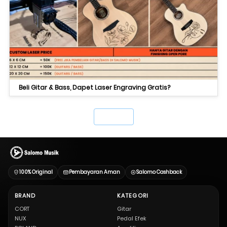
Beli Gitar & Bass, Dapet Laser Engraving Gratis?
`
100% Original
Pembayaran Aman
Salomo Cashback
BRAND
KATEGORI
CORT
Gitar
NUX
Pedal Efek