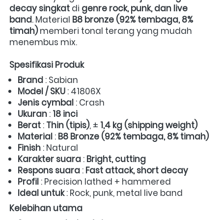
decay singkat
 di 
genre rock, punk, dan live 
band
. Material 
B8 bronze (92% tembaga, 8% 
timah)
 memberi tonal terang yang mudah 
menembus mix.  
Spesifikasi Produk
Brand
 : Sabian  
Model / SKU
 : 41806X  
Jenis cymbal
 : Crash  
Ukuran
 : 
18 inci
Berat
 : 
Thin (tipis)
, ± 
1,4 kg (shipping weight)
Material
 : 
B8 Bronze (92% tembaga, 8% timah)
Finish
 : Natural  
Karakter suara
 : 
Bright, cutting
Respons suara
 : 
Fast attack, short decay
Profil
 : Precision lathed + hammered  
Ideal untuk
 : Rock, punk, metal live band  
Kelebihan utama