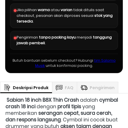
Jika pilihan
warna
atau
varian
tidak ditulis saat
checkout, pesanan akan diproses sesuai
stok yang
tersedia
.
Pengiriman
tanpa packing kayu
menjadi
tanggung
jawab pembeli
.
Butuh bantuan sebelum checkout? Hubungi
tim Salomo
Musik
untuk konfirmasi packing.
Deskripsi Produk
FAQ
Pengiriman
Sabian 18 inch B8X Thin Crash
 adalah 
cymbal 
crash 18 inci
 dengan 
profil tipis
 yang 
memberikan 
serangan cepat, suara cerah, 
dan respons langsung
. Cymbal ini cocok buat 
drummer yang butuh 
aksen tajam dengan 