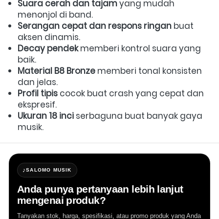
Suara cerah dan tajam
 yang mudah 
menonjol di band.  
Serangan cepat dan respons ringan
 buat 
aksen dinamis.  
Decay pendek
 memberi kontrol suara yang 
baik.  
Material B8 Bronze
 memberi tonal konsisten 
dan jelas.  
Profil tipis
 cocok buat crash yang cepat dan 
ekspresif.  
Ukuran 18 inci
 serbaguna buat banyak gaya 
musik.
♪
SALOMO MUSIK
Anda punya pertanyaan lebih lanjut
mengenai produk?
Tanyakan stok, harga, spesifikasi, atau promo produk yang Anda