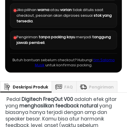
Jika pilihan
warna
atau
varian
tidak ditulis saat
checkout, pesanan akan diproses sesuai
stok yang
tersedia
.
Pengiriman
tanpa packing kayu
menjadi
tanggung
jawab pembeli
.
Butuh bantuan sebelum checkout? Hubungi
tim Salomo
Musik
untuk konfirmasi packing.
Deskripsi Produk
FAQ
Pengiriman
 Pedal 
Digitech FreqOut V00
 adalah efek gitar 
yang 
menghasilkan feedback natural
 yang 
biasanya hanya terjadi dengan amp dan 
speaker besar. Kamu bisa atur harmonik 
feedback, level, onset (waktu sebelum 