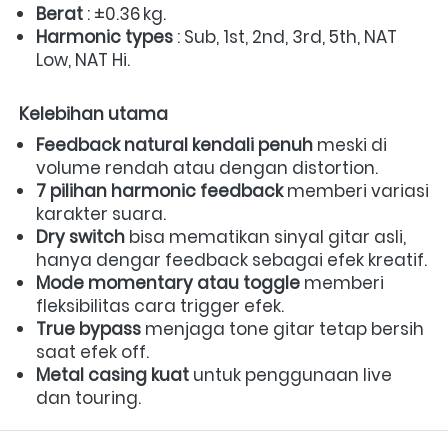
Berat
 : ±0.36 kg.  
Harmonic types
 : Sub, 1st, 2nd, 3rd, 5th, NAT 
Low, NAT Hi.  
Kelebihan utama
Feedback natural kendali penuh
 meski di 
volume rendah atau dengan distortion.  
7 pilihan harmonic feedback
 memberi variasi 
karakter suara.  
Dry switch
 bisa mematikan sinyal gitar asli, 
hanya dengar feedback sebagai efek kreatif.  
Mode momentary atau toggle
 memberi 
fleksibilitas cara trigger efek.  
True bypass
 menjaga tone gitar tetap bersih 
saat efek off.  
Metal casing kuat
 untuk penggunaan live 
dan touring. 