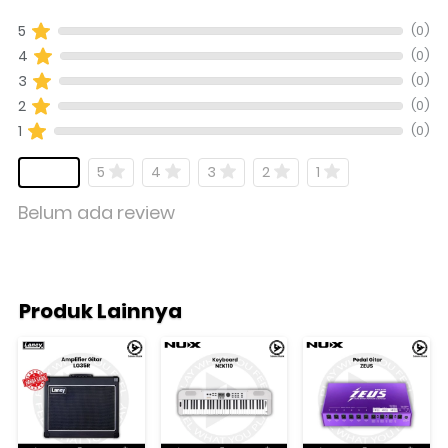
(0)
5
(0)
4
(0)
3
(0)
2
(0)
1
5
4
3
2
1
Belum ada review
Produk Lainnya