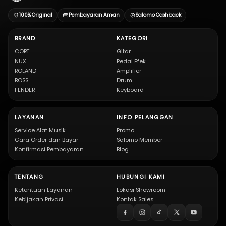
100% Original
Pembayaran Aman
Salomo Cashback
BRAND
KATEGORI
CORT
Gitar
NUX
Pedal Efek
ROLAND
Amplifier
BOSS
Drum
FENDER
Keyboard
LAYANAN
INFO PELANGGAN
Service Alat Musik
Promo
Cara Order dan Bayar
Salomo Member
Konfirmasi Pembayaran
Blog
TENTANG
HUBUNGI KAMI
Ketentuan Layanan
Lokasi Showroom
Kebijakan Privasi
Kontak Sales