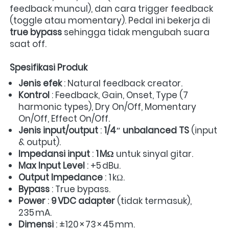
feedback muncul), dan cara trigger feedback 
(toggle atau momentary). Pedal ini bekerja di 
true bypass
 sehingga tidak mengubah suara 
saat off.  
Spesifikasi Produk
Jenis efek
 : Natural feedback creator.  
Kontrol
 : Feedback, Gain, Onset, Type (7 
harmonic types), Dry On/Off, Momentary 
On/Off, Effect On/Off.  
Jenis input/output
 : 
1/4″ unbalanced TS
 (input 
& output).  
Impedansi input
 : 
1 MΩ
 untuk sinyal gitar.  
Max Input Level
 : +5 dBu.  
Output Impedance
 : 1 kΩ.  
Bypass
 : True bypass.  
Power
 : 
9 VDC adapter
 (tidak termasuk), 
235 mA.  
Dimensi
 : ±120 × 73 × 45 mm.  