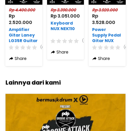
Rp 4.400.000
Rp 3.390.000
Rp 3.920.000
Rp 
Rp 3.051.000
Rp 
2.520.000
3.528.000
Keyboard
NUX NEK110
Amplifier
Power
Gitar Laney
Supply Pedal
LG35R Guitar
Gitar NUX
(0)
combo 35W
ZEUS
(0)
(0)
10 inch
Share
Woofer
Share
Share
Reverb
Lainnya dari kami