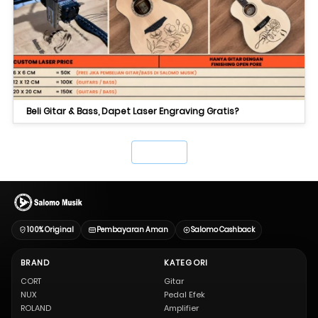
Beli Gitar & Bass, Dapet Laser Engraving Gratis?
`
100% Original
Pembayaran Aman
Salomo Cashback
BRAND
KATEGORI
CORT
Gitar
NUX
Pedal Efek
ROLAND
Amplifier