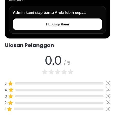
Admin kami siap bantu Anda lebih cepat.
Hubungi Kami
Salomo Musik melayani pertanyaan produk alat musik, info stok, har
Ulasan Pelanggan
0.0
/ 5
(0)
5
(0)
4
(0)
3
(0)
2
(0)
1