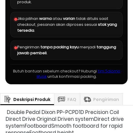
produk.
Jika pilihan
warna
atau
varian
tidak ditulis saat
checkout, pesanan akan diproses sesuai
stok yang
tersedia
.
Pengiriman
tanpa packing kayu
menjadi
tanggung
jawab pembeli
.
Butuh bantuan sebelum checkout? Hubungi
tim Salomo
Musik
untuk konfirmasi packing.
Deskripsi Produk
FAQ
Pengiriman
Double Pedal Dixon PP-PCPD1D Precision Coil 
Direct Drive Original
Driven systemDirect drive 
systemFootboardSmooth footboard for rapid 
responseFootboard height 