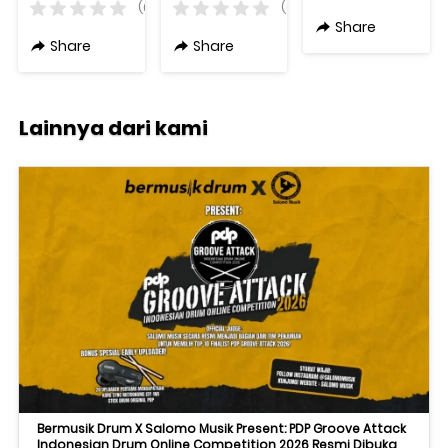
ROCKER 15
Original
Pickguard
(0)
(0)
All-Tube
Original
Share
Guitar
Varian
Share
Share
Combo
Warna
Amplifier
Original
Lainnya dari kami
Bermusik Drum X Salomo Musik Present: PDP Groove Attack
Indonesian Drum Online Competition 2026 Resmi Dibuka