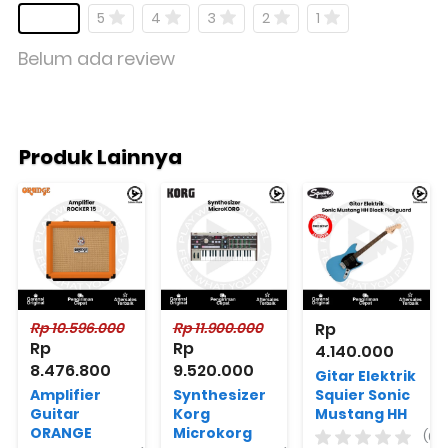
5
4
3
2
1
Belum ada review
Produk Lainnya
Rp 10.596.000
Rp 11.900.000
Rp 
Rp 
Rp 
4.140.000
8.476.800
9.520.000
Gitar Elektrik
Amplifier
Synthesizer
Squier Sonic
Guitar
Korg
Mustang HH
ORANGE
Microkorg
Black
(0)