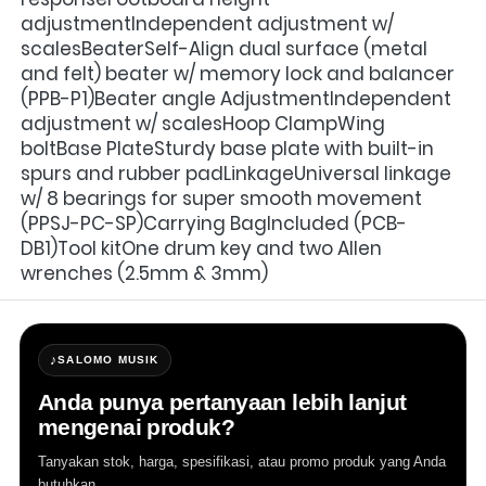
adjustmentIndependent adjustment w/ 
scalesBeaterSelf-Align dual surface (metal 
and felt) beater w/ memory lock and balancer 
(PPB-P1)Beater angle AdjustmentIndependent 
adjustment w/ scalesHoop ClampWing 
boltBase PlateSturdy base plate with built-in 
spurs and rubber padLinkageUniversal linkage 
w/ 8 bearings for super smooth movement 
(PPSJ-PC-SP)Carrying BagIncluded (PCB-
DB1)Tool kitOne drum key and two Allen 
wrenches (2.5mm & 3mm)
♪
SALOMO MUSIK
Anda punya pertanyaan lebih lanjut
mengenai produk?
Tanyakan stok, harga, spesifikasi, atau promo produk yang Anda
butuhkan.