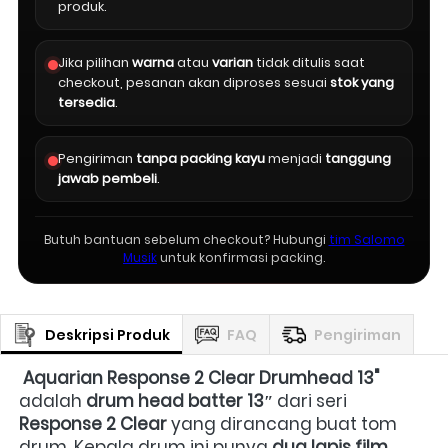
produk.
Jika pilihan
warna
atau
varian
tidak ditulis saat
checkout, pesanan akan diproses sesuai
stok yang
tersedia
.
Pengiriman
tanpa packing kayu
menjadi
tanggung
jawab pembeli
.
Butuh bantuan sebelum checkout? Hubungi
tim Salomo
Musik
untuk konfirmasi packing.
Deskripsi Produk
FAQ
Pengiriman
Aquarian Response 2 Clear Drumhead 13"
adalah 
drum head batter 13″
 dari seri 
Response 2 Clear
 yang dirancang buat tom 
drum. Kepala drum ini punya 
dua lapis film 