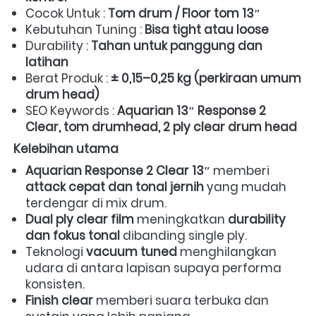
Cocok Untuk : 
Tom drum / Floor tom 13″
Kebutuhan Tuning : 
Bisa tight atau loose
Durability : 
Tahan untuk panggung dan 
latihan
Berat Produk : 
± 0,15–0,25 kg (perkiraan umum 
drum head)
SEO Keywords : 
Aquarian 13″ Response 2 
Clear, tom drumhead, 2 ply clear drum head
Kelebihan utama
Aquarian Response 2 Clear 13″
 memberi 
attack cepat dan tonal jernih
 yang mudah 
terdengar di mix drum.  
Dual ply clear film
 meningkatkan 
durability 
dan fokus tonal
 dibanding single ply.  
Teknologi 
vacuum tuned
 menghilangkan 
udara di antara lapisan supaya performa 
konsisten.  
Finish clear
 memberi suara terbuka dan 