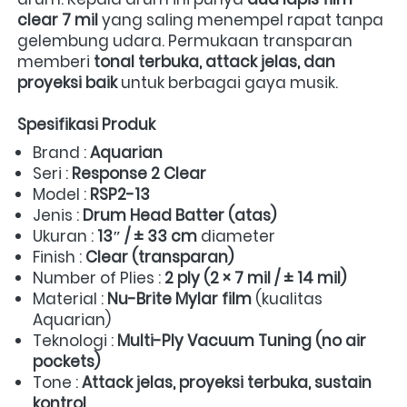
clear 7 mil
 yang saling menempel rapat tanpa 
gelembung udara. Permukaan transparan 
memberi 
tonal terbuka, attack jelas, dan 
proyeksi baik
 untuk berbagai gaya musik.  
Spesifikasi Produk
Brand : 
Aquarian
Seri : 
Response 2 Clear
Model : 
RSP2-13
Jenis : 
Drum Head Batter (atas)
Ukuran : 
13″ / ± 33 cm
 diameter  
Finish : 
Clear (transparan)
Number of Plies : 
2 ply (2 × 7 mil / ± 14 mil)
Material : 
Nu-Brite Mylar film
 (kualitas 
Aquarian)  
Teknologi : 
Multi-Ply Vacuum Tuning (no air 
pockets)
Tone : 
Attack jelas, proyeksi terbuka, sustain 
kontrol