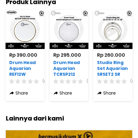
Produk Lainnya
Rp 390.000
Rp 295.000
Rp 260.000
Drum Head
Drum Head
Studio Ring
Aquarian
Aquarian
Set Aquarian
REF12W
TCRSP212
SRSET2 SR
Reflector
Response 2
SET#2
(0)
(0)
(0)
White
Coated 12"
10",12",14",16"
Share
Share
Share
Lainnya dari kami