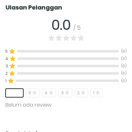
Salomo Musik melayani pertanyaan produk alat musik, info stok, har
Ulasan Pelanggan
0.0
/ 5
(0)
5
(0)
4
(0)
3
(0)
2
(0)
1
5
4
3
2
1
Belum ada review