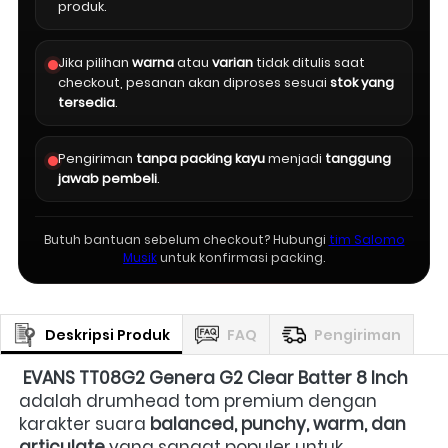
produk.
Jika pilihan
warna
atau
varian
tidak ditulis saat
checkout, pesanan akan diproses sesuai
stok yang
tersedia
.
Pengiriman
tanpa packing kayu
menjadi
tanggung
jawab pembeli
.
Butuh bantuan sebelum checkout? Hubungi
tim Salomo
Musik
untuk konfirmasi packing.
Deskripsi Produk
FAQ
Pengiriman
EVANS TT08G2 Genera G2 Clear Batter 8 Inch
adalah drumhead tom premium dengan 
karakter suara 
balanced, punchy, warm, dan 
articulate
 yang sangat populer untuk 