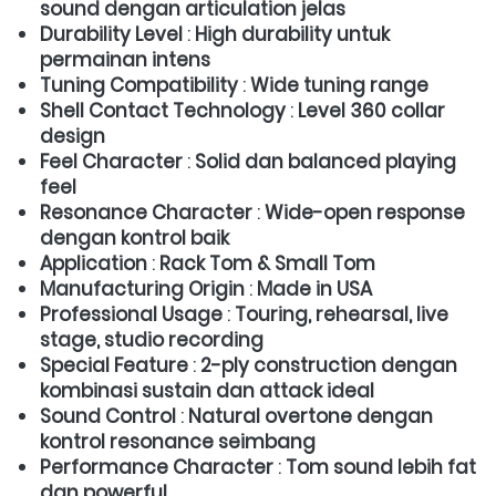
sound dengan articulation jelas
Durability Level
 : 
High durability untuk 
permainan intens
Tuning Compatibility
 : 
Wide tuning range
Shell Contact Technology
 : 
Level 360 collar 
design
Feel Character
 : 
Solid dan balanced playing 
feel
Resonance Character
 : 
Wide-open response 
dengan kontrol baik
Application
 : 
Rack Tom & Small Tom
Manufacturing Origin
 : 
Made in USA
Professional Usage
 : 
Touring, rehearsal, live 
stage, studio recording
Special Feature
 : 
2-ply construction dengan 
kombinasi sustain dan attack ideal
Sound Control
 : 
Natural overtone dengan 
kontrol resonance seimbang
Performance Character
 : 
Tom sound lebih fat 
dan powerful