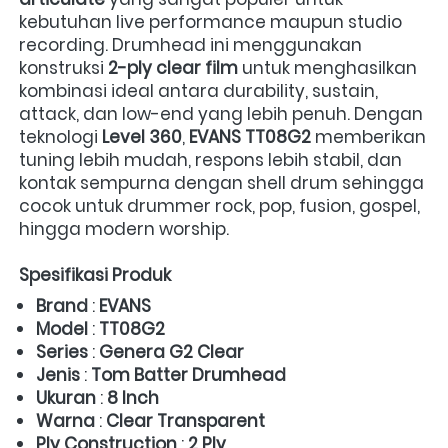
kebutuhan live performance maupun studio 
recording. Drumhead ini menggunakan 
konstruksi 
2-ply clear film
 untuk menghasilkan 
kombinasi ideal antara durability, sustain, 
attack, dan low-end yang lebih penuh. Dengan 
teknologi 
Level 360
, 
EVANS TT08G2
 memberikan 
tuning lebih mudah, respons lebih stabil, dan 
kontak sempurna dengan shell drum sehingga 
cocok untuk drummer rock, pop, fusion, gospel, 
hingga modern worship. 
Spesifikasi Produk
Brand
 : 
EVANS
Model
 : 
TT08G2
Series
 : 
Genera G2 Clear
Jenis
 : 
Tom Batter Drumhead
Ukuran
 : 
8 Inch
Warna
 : 
Clear Transparent
Ply Construction
 : 
2 Ply