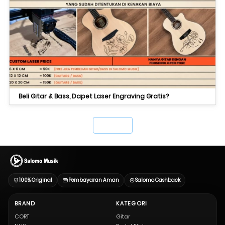
Beli Gitar & Bass, Dapet Laser Engraving Gratis?
`
100% Original
Pembayaran Aman
Salomo Cashback
BRAND
KATEGORI
CORT
Gitar