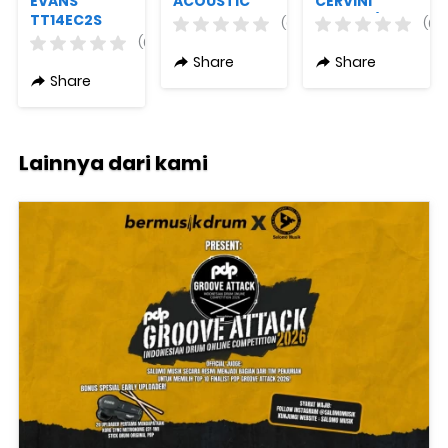
EVANS
ACOUSTIC
CERVINI
TT14EC2S
GUITAR XVIVE
HV100 4/4 +
(0)
(0)
EC2S Clear
MIKE
Free Tas +
(0)
SST New 14
Free Bow +
Share
Share
Inch
Free Resin
Share
Lainnya dari kami