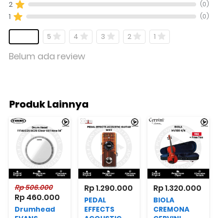
(0)
2
(0)
1
5
4
3
2
1
Belum ada review
Produk Lainnya
Rp 506.000
Rp 1.290.000
Rp 1.320.000
Rp 460.000
PEDAL
BIOLA
Drumhead
EFFECTS
CREMONA