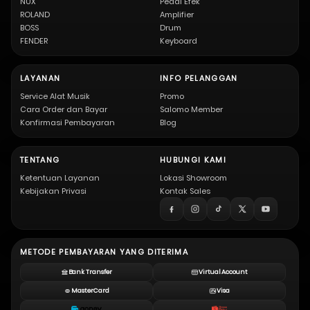
NUX
Pedal Efek
ROLAND
Amplifier
BOSS
Drum
FENDER
Keyboard
LAYANAN
INFO PELANGGAN
Service Alat Musik
Promo
Cara Order dan Bayar
Salomo Member
Konfirmasi Pembayaran
Blog
TENTANG
HUBUNGI KAMI
Ketentuan Layanan
Lokasi Showroom
Kebijakan Privasi
Kontak Sales
METODE PEMBAYARAN YANG DITERIMA
Bank Transfer
Virtual Account
MasterCard
Visa