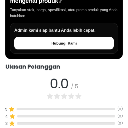
mengenai produk?
Tanyakan stok, harga, spesifikasi, atau promo produk yang Anda
butuhkan.
Admin kami siap bantu Anda lebih cepat.
Hubungi Kami
Salomo Musik melayani pertanyaan produk alat musik, info stok, har
Ulasan Pelanggan
0.0
/ 5
(0)
5
(0)
4
(0)
3