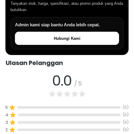
Tanyakan stok, harga, spesifikasi, atau promo produk yang Anda
butuhkan.
Admin kami siap bantu Anda lebih cepat.
Hubungi Kami
Salomo Musik melayani pertanyaan produk alat musik, info stok, har
Ulasan Pelanggan
0.0
/ 5
(0)
5
(0)
4
(0)
3
(0)
2