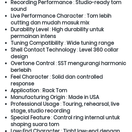
Recording Performance
 : 
Studio-ready tom 
sound
Live Performance Character
 : 
Tom lebih 
cutting dan mudah masuk mix
Durability Level
 : 
High durability untuk 
permainan intens
Tuning Compatibility
 : 
Wide tuning range
Shell Contact Technology
 : 
Level 360 collar 
design
Overtone Control
 : 
SST mengurangi harmonic 
berlebih
Feel Character
 : 
Solid dan controlled 
response
Application
 : 
Rack Tom
Manufacturing Origin
 : 
Made in USA
Professional Usage
 : 
Touring, rehearsal, live 
stage, studio recording
Special Feature
 : 
Control ring internal untuk 
shaping suara tom
Low-End Character
 : 
Tight low-end dengan 