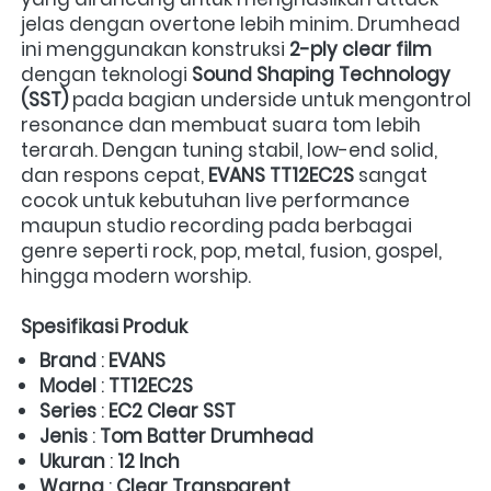
jelas dengan overtone lebih minim. Drumhead 
ini menggunakan konstruksi 
2-ply clear film
dengan teknologi 
Sound Shaping Technology 
(SST)
 pada bagian underside untuk mengontrol 
resonance dan membuat suara tom lebih 
terarah. Dengan tuning stabil, low-end solid, 
dan respons cepat, 
EVANS TT12EC2S
 sangat 
cocok untuk kebutuhan live performance 
maupun studio recording pada berbagai 
genre seperti rock, pop, metal, fusion, gospel, 
hingga modern worship. 
Spesifikasi Produk
Brand
 : 
EVANS
Model
 : 
TT12EC2S
Series
 : 
EC2 Clear SST
Jenis
 : 
Tom Batter Drumhead
Ukuran
 : 
12 Inch
Warna
 : 
Clear Transparent