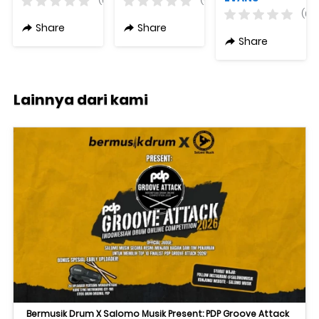
(0)
(0)
Response 2
B14STD ST
(0)
13"
Dry Coated
Share
Share
White 14 Inch
Share
Lainnya dari kami
Bermusik Drum X Salomo Musik Present: PDP Groove Attack