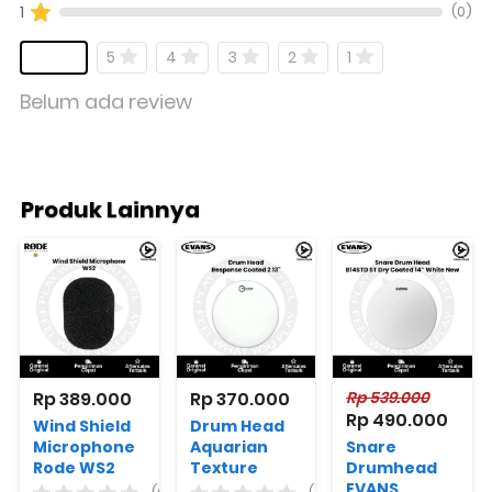
(0)
1
5
4
3
2
1
Belum ada review
Produk Lainnya
Rp 389.000
Rp 370.000
Rp 539.000
Rp 490.000
Wind Shield
Drum Head
Microphone
Aquarian
Snare
Rode WS2
Texture
Drumhead
Coated
EVANS