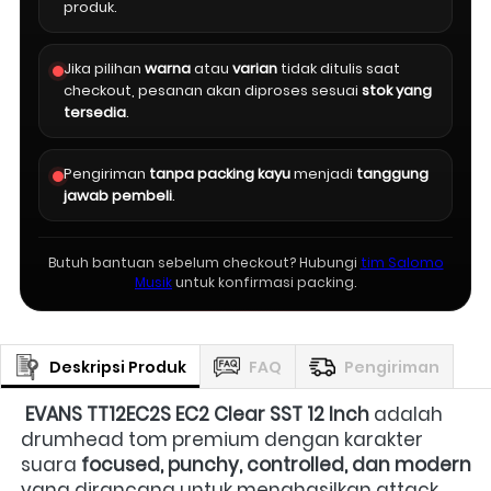
produk.
Jika pilihan
warna
atau
varian
tidak ditulis saat
checkout, pesanan akan diproses sesuai
stok yang
tersedia
.
Pengiriman
tanpa packing kayu
menjadi
tanggung
jawab pembeli
.
Butuh bantuan sebelum checkout? Hubungi
tim Salomo
Musik
untuk konfirmasi packing.
Deskripsi Produk
FAQ
Pengiriman
EVANS TT12EC2S EC2 Clear SST 12 Inch
 adalah 
drumhead tom premium dengan karakter 
suara 
focused, punchy, controlled, dan modern
yang dirancang untuk menghasilkan attack 