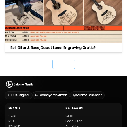
Beli Gitar & Bass, Dapet Laser Engraving Gratis?
`
100% Original
Pembayaran Aman
Salomo Cashback
BRAND
KATEGORI
CORT
Gitar
NUX
Pedal Efek
ROLAND
Amplifier