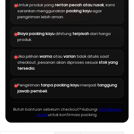
Untuk produk yang
rentan pecah atau rusak
, kami
sarankan menggunakan
packing kayu
agar
pengiriman lebih aman.
Biaya packing kayu
dihitung
terpisah
dari harga
produk.
Jika pilihan
warna
atau
varian
tidak ditulis saat
checkout, pesanan akan diproses sesuai
stok yang
tersedia
.
Pengiriman
tanpa packing kayu
menjadi
tanggung
jawab pembeli
.
Butuh bantuan sebelum checkout? Hubungi
tim Salomo
Musik
untuk konfirmasi packing.