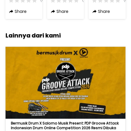
(0)
(0)
(0)
Guitar &
Winding
Phosphor
Bass Locking
Regular Light
Bronze
Share
Share
Share
Strap Varian
10-46
Custom
Warna
Original
Light 11-52
Original
Original +
Free Pick
Lainnya dari kami
Gitar
Bermusik Drum X Salomo Musik Present: PDP Groove Attack
Indonesian Drum Online Competition 2026 Resmi Dibuka