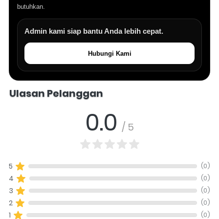
butuhkan.
Admin kami siap bantu Anda lebih cepat.
Hubungi Kami
Salomo Musik melayani pertanyaan produk alat musik, info stok, har
Ulasan Pelanggan
0.0
/ 5
(0)
5
(0)
4
(0)
3
(0)
2
(0)
1