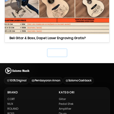
Beli Gitar & Bass, Dapet Laser Engraving Gratis?
`
100% Original
Pembayaran Aman
Salomo Cashback
BRAND
KATEGORI
CORT
Gitar
NUX
Pedal Efek
ROLAND
Amplifier
BOSS
Drum