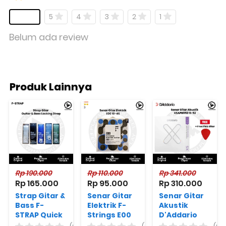
5
4
3
2
1
Belum ada review
Produk Lainnya
Rp 190.000
Rp 110.000
Rp 341.000
Rp 165.000
Rp 95.000
Rp 310.000
Strap Gitar &
Senar Gitar
Senar Gitar
Bass F-
Elektrik F-
Akustik
STRAP Quick
Strings E00
D'Addario
Clip System
Nickel Alloy
XSAPB1152