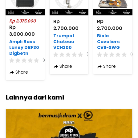
Rp 3.375.000
Rp 
Rp 
Rp 
2.700.000
2.700.000
3.000.000
Trumpet
Biola
Ampli Bass
Chateau
Cavaliers
Laney DBF30
VCH200
CV6-SWG
Digbeth
NK/SB
Varian
(0)
(0)
Compact
Ukuran with
(0)
Wood Grain
Share
Share
+ Free Case +
Share
Free Bow
Lainnya dari kami