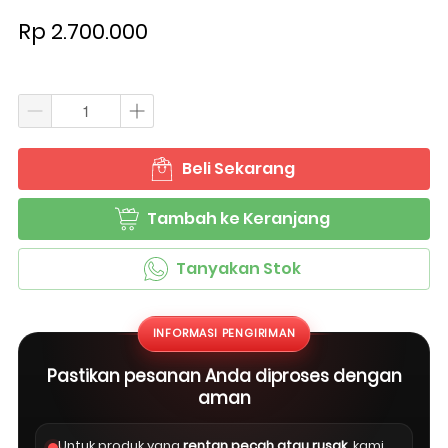
Rp 2.700.000
Beli Sekarang
`
Tambah ke Keranjang
`
Tanyakan Stok
`
INFORMASI PENGIRIMAN
Pastikan pesanan Anda diproses dengan
aman
Untuk produk yang
rentan pecah atau rusak
, kami