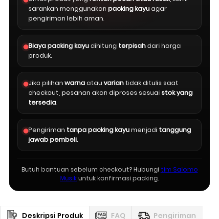
sarankan menggunakan
packing kayu
agar
pengiriman lebih aman.
Biaya packing kayu
dihitung
terpisah
dari harga
produk.
Jika pilihan
warna
atau
varian
tidak ditulis saat
checkout, pesanan akan diproses sesuai
stok yang
tersedia
.
Pengiriman
tanpa packing kayu
menjadi
tanggung
jawab pembeli
.
Butuh bantuan sebelum checkout? Hubungi
tim Salomo
Musik
untuk konfirmasi packing.
Deskripsi Produk
FAQ
Pengiriman