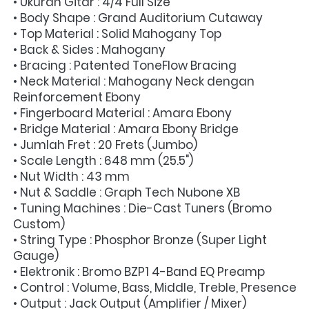
• Ukuran Gitar : 4/4 Full Size
• Body Shape : Grand Auditorium Cutaway
• Top Material : Solid Mahogany Top
• Back & Sides : Mahogany
• Bracing : Patented ToneFlow Bracing
• Neck Material : Mahogany Neck dengan 
Reinforcement Ebony
• Fingerboard Material : Amara Ebony
• Bridge Material : Amara Ebony Bridge
• Jumlah Fret : 20 Frets (Jumbo)
• Scale Length : 648 mm (25.5")
• Nut Width : 43 mm
• Nut & Saddle : Graph Tech Nubone XB
• Tuning Machines : Die-Cast Tuners (Bromo 
Custom)
• String Type : Phosphor Bronze (Super Light 
Gauge)
• Elektronik : Bromo BZP1 4-Band EQ Preamp
• Control : Volume, Bass, Middle, Treble, Presence
• Output : Jack Output (Amplifier / Mixer)