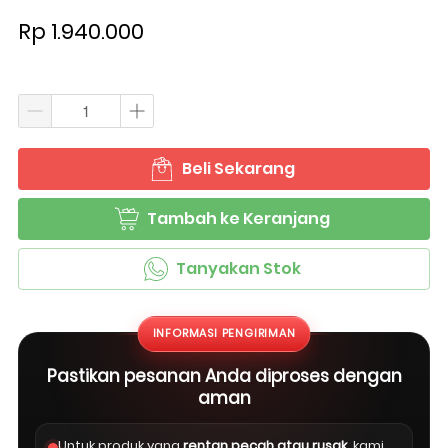
Rp 1.940.000
Beli Sekarang
`
Tambah ke Keranjang
`
Tanyakan Stok
`
INFORMASI PENGIRIMAN
Pastikan pesanan Anda diproses dengan
aman
Untuk produk yang
rentan pecah atau rusak
, kami