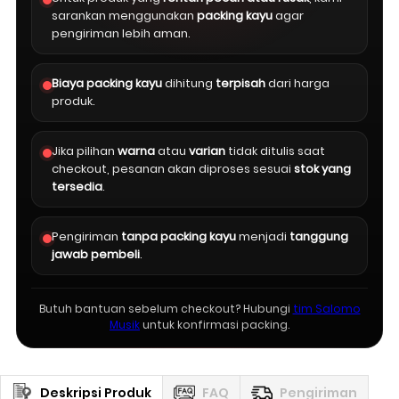
sarankan menggunakan
packing kayu
agar
pengiriman lebih aman.
Biaya packing kayu
dihitung
terpisah
dari harga
produk.
Jika pilihan
warna
atau
varian
tidak ditulis saat
checkout, pesanan akan diproses sesuai
stok yang
tersedia
.
Pengiriman
tanpa packing kayu
menjadi
tanggung
jawab pembeli
.
Butuh bantuan sebelum checkout? Hubungi
tim Salomo
Musik
untuk konfirmasi packing.
Deskripsi Produk
FAQ
Pengiriman