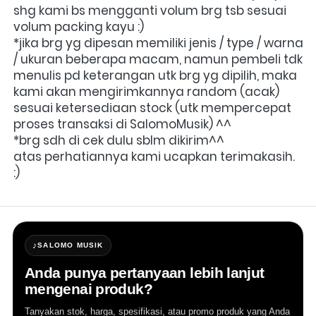
shg kami bs mengganti volum brg tsb sesuai 
volum packing kayu :)
*jika brg yg dipesan memiliki jenis / type / warna 
/ ukuran beberapa macam, namun pembeli tdk 
menulis pd keterangan utk brg yg dipilih, maka 
kami akan mengirimkannya random (acak) 
sesuai ketersediaan stock (utk mempercepat 
proses transaksi di SalomoMusik) ^^
*brg sdh di cek dulu sblm dikirim^^
atas perhatiannya kami ucapkan terimakasih. 
:)
♪
SALOMO MUSIK
Anda punya pertanyaan lebih lanjut
mengenai produk?
Tanyakan stok, harga, spesifikasi, atau promo produk yang Anda