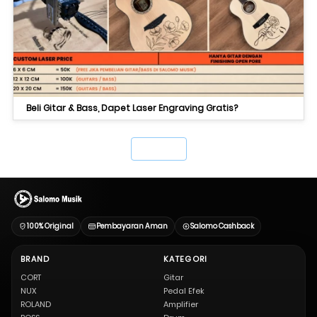
Beli Gitar & Bass, Dapet Laser Engraving Gratis?
`
100% Original
Pembayaran Aman
Salomo Cashback
BRAND
KATEGORI
CORT
Gitar
NUX
Pedal Efek
ROLAND
Amplifier