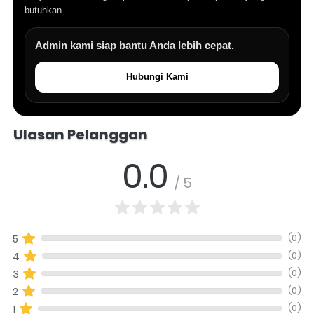
butuhkan.
Admin kami siap bantu Anda lebih cepat.
Hubungi Kami
Salomo Musik melayani pertanyaan produk alat musik, info stok, har
Ulasan Pelanggan
0.0
/ 5
(0)
5
(0)
4
(0)
3
(0)
2
(0)
1