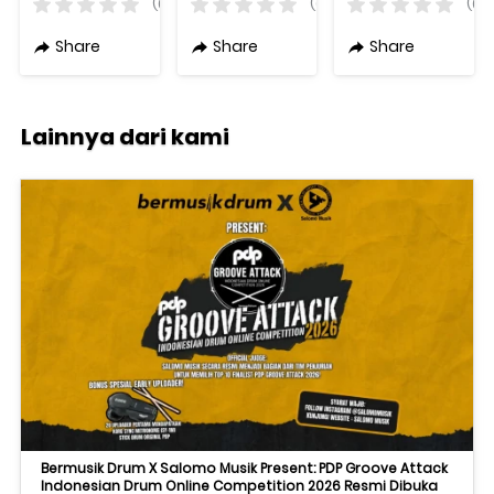
Varian
DR32SE
LV33SCE
(0)
(0)
(0)
Warna
Varian
Teardrop
Original
Warna
Vintage
Share
Share
Share
Original +
Sunburst +
Free Bag
Free Bag
Lainnya dari kami
Bermusik Drum X Salomo Musik Present: PDP Groove Attack
Indonesian Drum Online Competition 2026 Resmi Dibuka