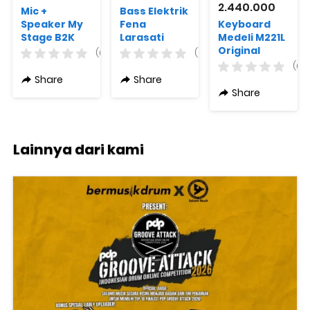
2.440.000
Mic +
Bass Elektrik
Speaker My
Fena
Keyboard
Stage B2K
Larasati
Medeli M221L
PB001 Varian
Original
(0)
(0)
Warna
(0)
Share
Share
Share
Lainnya dari kami