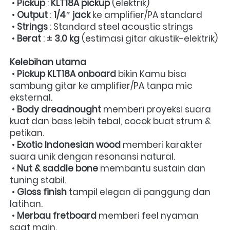
 • 
Pickup
 : 
KLT18A pickup
 (elektrik) 

 • 
Output
 : 
1/4″ jack
 ke amplifier/PA standard 

 • 
Strings
 : Standard steel acoustic strings 

 • 
Berat
 : ± 
3.0 kg
 (estimasi gitar akustik-elektrik) 
Kelebihan utama
 • 
Pickup KLT18A onboard
 bikin Kamu bisa 
sambung gitar ke amplifier/PA tanpa mic 
eksternal. 

 • 
Body dreadnought
 memberi proyeksi suara 
kuat dan bass lebih tebal, cocok buat strum & 
petikan. 

 • 
Exotic Indonesian wood
 memberi karakter 
suara unik dengan resonansi natural. 

 • 
Nut & saddle bone
 membantu sustain dan 
tuning stabil. 

 • 
Gloss finish
 tampil elegan di panggung dan 
latihan. 

 • 
Merbau fretboard
 memberi feel nyaman 
saat main.  