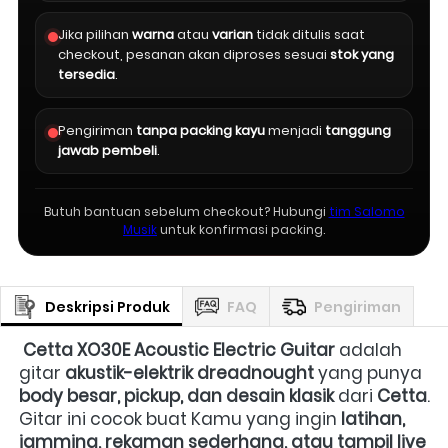
Jika pilihan
warna
atau
varian
tidak ditulis saat
checkout, pesanan akan diproses sesuai
stok yang
tersedia
.
Pengiriman
tanpa packing kayu
menjadi
tanggung
jawab pembeli
.
Butuh bantuan sebelum checkout? Hubungi
tim Salomo
Musik
untuk konfirmasi packing.
Deskripsi Produk
FAQ
Pengiriman
Cetta XO30E Acoustic Electric Guitar
 adalah 
gitar 
akustik-elektrik dreadnought
 yang punya 
body besar, pickup, dan desain klasik
 dari 
Cetta
. 
Gitar ini cocok buat Kamu yang ingin 
latihan, 
jamming, rekaman sederhana, atau tampil live