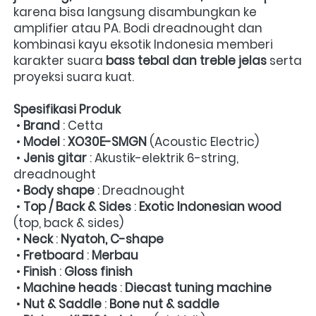
karena bisa langsung disambungkan ke 
amplifier atau PA. Bodi dreadnought dan 
kombinasi kayu eksotik Indonesia memberi 
karakter suara 
bass tebal dan treble jelas
 serta 
proyeksi suara kuat.  
Spesifikasi Produk
 • 
Brand
 : Cetta 

 • 
Model
 : 
XO30E-SMGN
 (Acoustic Electric) 

 • 
Jenis gitar
 : Akustik-elektrik 6-string, 
dreadnought 

 • 
Body shape
 : Dreadnought 

 • 
Top / Back & Sides
 : 
Exotic Indonesian wood
(top, back & sides) 

 • 
Neck
 : 
Nyatoh, C-shape
 • 
Fretboard
 : 
Merbau
 • 
Finish
 : 
Gloss finish
 • 
Machine heads
 : 
Diecast tuning machine
 • 
Nut & Saddle
 : 
Bone nut & saddle