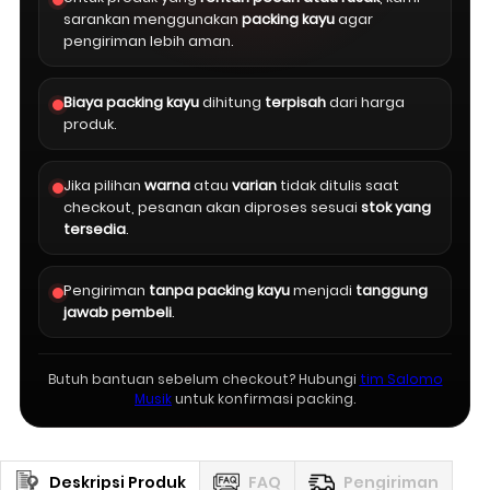
sarankan menggunakan
packing kayu
agar
pengiriman lebih aman.
Biaya packing kayu
dihitung
terpisah
dari harga
produk.
Jika pilihan
warna
atau
varian
tidak ditulis saat
checkout, pesanan akan diproses sesuai
stok yang
tersedia
.
Pengiriman
tanpa packing kayu
menjadi
tanggung
jawab pembeli
.
Butuh bantuan sebelum checkout? Hubungi
tim Salomo
Musik
untuk konfirmasi packing.
Deskripsi Produk
FAQ
Pengiriman