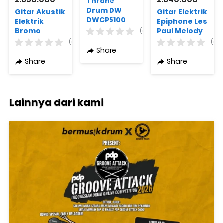
Throne
Drum DW
Gitar Akustik
Gitar Elektrik
DWCP5100
Elektrik
Epiphone Les
Bromo
Paul Melody
(0)
BAT2CE +
Maker E1
(0)
(0)
Free Bag
Varian
Share
Warna
Share
Share
Lainnya dari kami