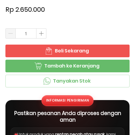
Rp 2.650.000
Beli Sekarang
`
Tambah ke Keranjang
`
Tanyakan Stok
`
INFORMASI PENGIRIMAN
Pastikan pesanan Anda diproses dengan
aman
Untuk produk yang
rentan pecah atau rusak
, kami