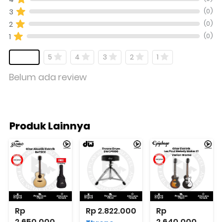
(0)
3
(0)
2
(0)
1
5
4
3
2
1
Belum ada review
Produk Lainnya
Rp 
Rp 2.822.000
Rp 
2.650.000
2.640.000