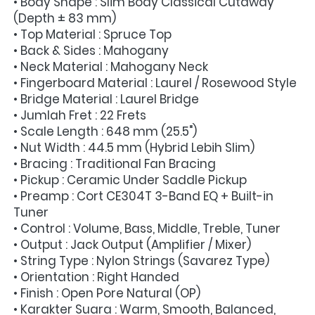
• Body Shape : Slim Body Classical Cutaway 
(Depth ± 83 mm)
• Top Material : Spruce Top
• Back & Sides : Mahogany
• Neck Material : Mahogany Neck
• Fingerboard Material : Laurel / Rosewood Style
• Bridge Material : Laurel Bridge
• Jumlah Fret : 22 Frets
• Scale Length : 648 mm (25.5")
• Nut Width : 44.5 mm (Hybrid Lebih Slim)
• Bracing : Traditional Fan Bracing
• Pickup : Ceramic Under Saddle Pickup
• Preamp : Cort CE304T 3-Band EQ + Built-in 
Tuner
• Control : Volume, Bass, Middle, Treble, Tuner
• Output : Jack Output (Amplifier / Mixer)
• String Type : Nylon Strings (Savarez Type)
• Orientation : Right Handed
• Finish : Open Pore Natural (OP)
• Karakter Suara : Warm, Smooth, Balanced, 