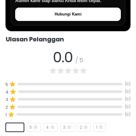
Admin kami siap bantu Anda lebih cepat.
Hubungi Kami
Salomo Musik melayani pertanyaan produk alat musik, info stok, har
Ulasan Pelanggan
0.0
/ 5
(0)
5
(0)
4
(0)
3
(0)
2
(0)
1
5
4
3
2
1