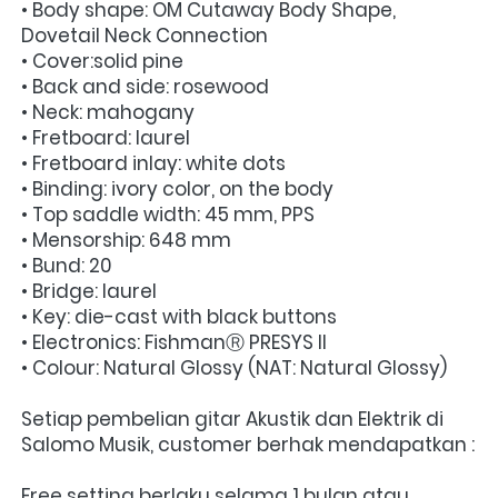
• Body shape: OM Cutaway Body Shape, 
Dovetail Neck Connection
• Cover:solid pine
• Back and side: rosewood
• Neck: mahogany
• Fretboard: laurel
• Fretboard inlay: white dots
• Binding: ivory color, on the body
• Top saddle width: 45 mm, PPS
• Mensorship: 648 mm
• Bund: 20
• Bridge: laurel
• Key: die-cast with black buttons
• Electronics: FishmanⓇ PRESYS II
• Colour: Natural Glossy (NAT: Natural Glossy)
Setiap pembelian gitar Akustik dan Elektrik di 
Salomo Musik, customer berhak mendapatkan : 
Free setting berlaku selama 1 bulan atau 