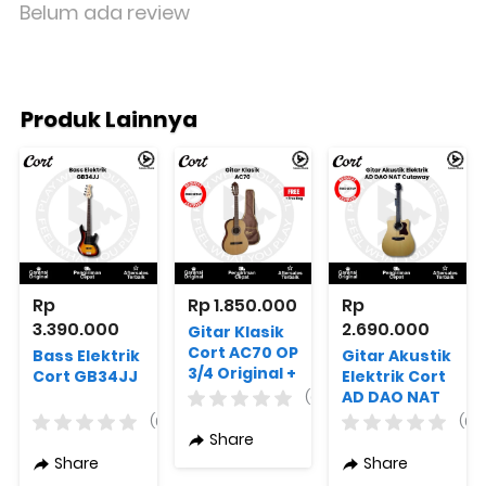
Belum ada review
Produk Lainnya
Rp 
Rp 1.850.000
Rp 
3.390.000
2.690.000
Gitar Klasik
Cort AC70 OP
Bass Elektrik
Gitar Akustik
3/4 Original +
Cort GB34JJ
Elektrik Cort
Free Bag
AD DAO NAT
(0)
Cutaway
(0)
(0)
Share
Share
Share