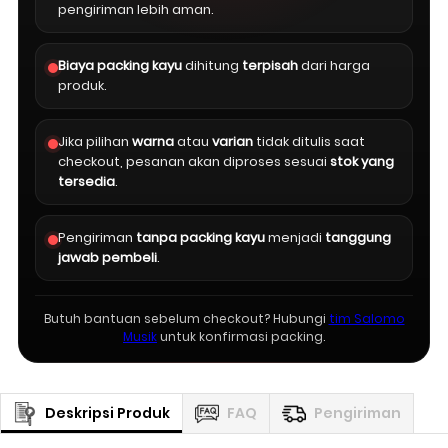
pengiriman lebih aman.
Biaya packing kayu
dihitung
terpisah
dari harga
produk.
Jika pilihan
warna
atau
varian
tidak ditulis saat
checkout, pesanan akan diproses sesuai
stok yang
tersedia
.
Pengiriman
tanpa packing kayu
menjadi
tanggung
jawab pembeli
.
Butuh bantuan sebelum checkout? Hubungi
tim Salomo
Musik
untuk konfirmasi packing.
Deskripsi Produk
FAQ
Pengiriman