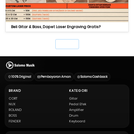
Beli Gitar & Bass, Dapet Laser Engraving Gratis?
`
100% Original
Pembayaran Aman
Salomo Cashback
BRAND
KATEGORI
CORT
Gitar
NUX
Pedal Efek
ROLAND
Amplifier
BOSS
Drum
FENDER
Keyboard