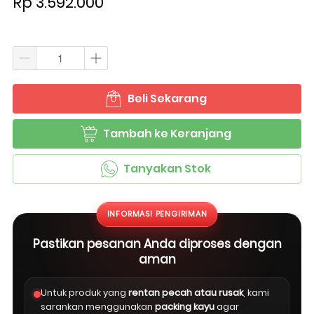
Rp 3.592.000
Beli Sekarang
`
Tambah ke Keranjang
`
Tanyakan Stok
`
INFORMASI PENGIRIMAN
Pastikan pesanan Anda diproses dengan
aman
Untuk produk yang
rentan pecah atau rusak
, kami
sarankan menggunakan
packing kayu
agar