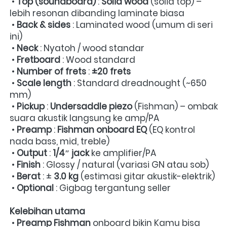
 • 
Top (soundboard)
 : 
Solid wood
 (solid top) – 
lebih resonan dibanding laminate biasa 

 • 
Back & sides
 : Laminated wood (umum di seri 
ini) 

 • 
Neck
 : Nyatoh / wood standar

 • 
Fretboard
 : Wood standard

 • 
Number of frets
 : 
±20 frets
 • 
Scale length
 : Standard dreadnought (~650 
mm)

 • 
Pickup
 : 
Undersaddle piezo
 (Fishman) – ombak 
suara akustik langsung ke amp/PA 

 • 
Preamp
 : 
Fishman onboard EQ
 (EQ kontrol 
nada bass, mid, treble) 

 • 
Output
 : 
1/4″ jack
 ke amplifier/PA

 • 
Finish
 : Glossy / natural (variasi GN atau sob) 

 • 
Berat
 : ± 
3.0 kg
 (estimasi gitar akustik-elektrik)

 • 
Optional
 : Gigbag tergantung seller 
Kelebihan utama
 • 
Preamp Fishman
 onboard bikin Kamu bisa 