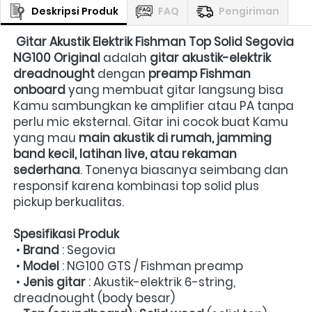
Deskripsi Produk
FAQ
Pengiriman
Gitar Akustik Elektrik Fishman Top Solid Segovia 
NG100 Original
 adalah 
gitar akustik-elektrik 
dreadnought
 dengan 
preamp Fishman 
onboard
 yang membuat gitar langsung bisa 
Kamu sambungkan ke amplifier atau PA tanpa 
perlu mic eksternal. Gitar ini cocok buat Kamu 
yang mau 
main akustik di rumah, jamming 
band kecil, latihan live, atau rekaman 
sederhana
. Tonenya biasanya seimbang dan 
responsif karena kombinasi top solid plus 
pickup berkualitas.  
Spesifikasi Produk
 • 
Brand
 : Segovia

 • 
Model
 : NG100 GTS / Fishman preamp

 • 
Jenis gitar
 : Akustik-elektrik 6-string, 
dreadnought (body besar)
