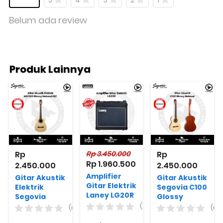
Belum ada review
Produk Lainnya
Rp 
Rp 3.450.000
Rp 
Rp 1.960.500
2.450.000
2.450.000
Amplifier
Gitar Akustik
Gitar Akustik
Gitar Elektrik
Elektrik
Segovia C100
Laney LG20R
Segovia
Glossy
Guitar
NGC100
Natural
(0)
(0)
(0)
combo 20W
Glossy