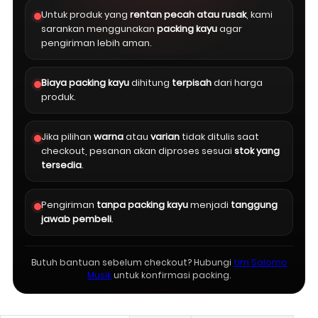
Untuk produk yang
rentan pecah atau rusak
, kami
sarankan menggunakan
packing kayu
agar
pengiriman lebih aman.
Biaya packing kayu
dihitung
terpisah
dari harga
produk.
Jika pilihan
warna
atau
varian
tidak ditulis saat
checkout, pesanan akan diproses sesuai
stok yang
tersedia
.
Pengiriman
tanpa packing kayu
menjadi
tanggung
jawab pembeli
.
Butuh bantuan sebelum checkout? Hubungi
tim Salomo
Musik
untuk konfirmasi packing.