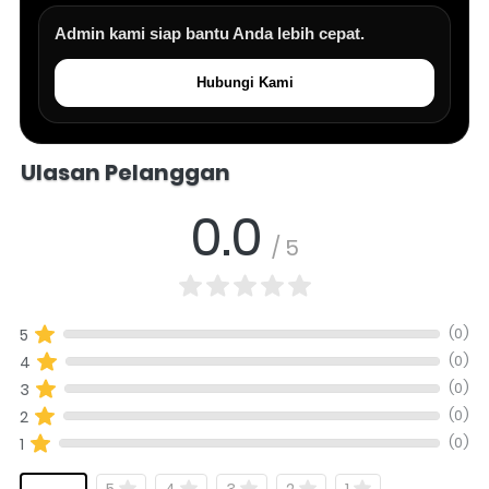
Admin kami siap bantu Anda lebih cepat.
Hubungi Kami
Salomo Musik melayani pertanyaan produk alat musik, info stok, har
Ulasan Pelanggan
0.0
/ 5
(0)
5
(0)
4
(0)
3
(0)
2
(0)
1
5
4
3
2
1