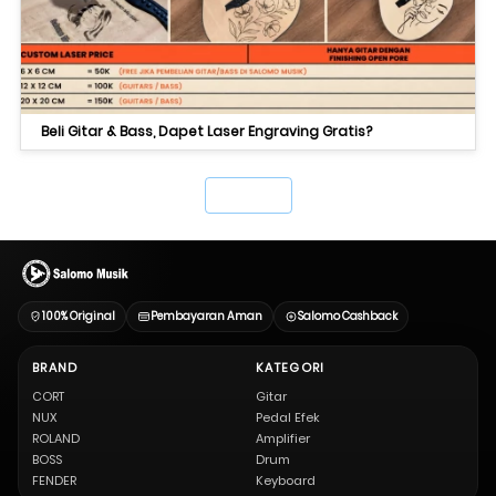
Beli Gitar & Bass, Dapet Laser Engraving Gratis?
`
100% Original
Pembayaran Aman
Salomo Cashback
BRAND
KATEGORI
CORT
Gitar
NUX
Pedal Efek
ROLAND
Amplifier
BOSS
Drum
FENDER
Keyboard