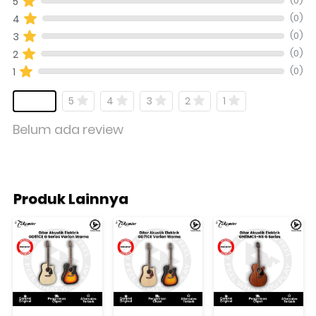
(0)
5
(0)
4
(0)
3
(0)
2
(0)
1
5
4
3
2
1
Belum ada review
Produk Lainnya