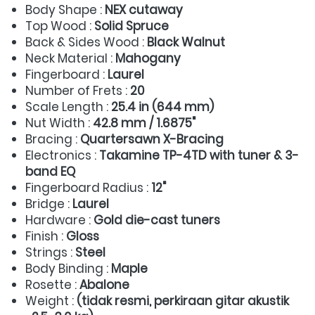
Body Shape : 
NEX cutaway
Top Wood : 
Solid Spruce
Back & Sides Wood : 
Black Walnut
Neck Material : 
Mahogany
Fingerboard : 
Laurel
Number of Frets : 
20
Scale Length : 
25.4 in (644 mm)
Nut Width : 
42.8 mm / 1.6875"
Bracing : 
Quartersawn X-Bracing
Electronics : 
Takamine TP-4TD with tuner & 3-
band EQ
Fingerboard Radius : 
12"
Bridge : 
Laurel
Hardware : 
Gold die-cast tuners
Finish : 
Gloss
Strings : 
Steel
Body Binding : 
Maple
Rosette : 
Abalone
Weight : 
(tidak resmi, perkiraan gitar akustik 