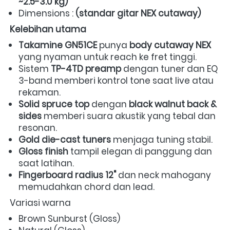
~2.5-3.0 kg)
Dimensions : 
(standar gitar NEX cutaway)
Kelebihan utama
Takamine GN51CE
 punya 
body cutaway NEX
yang nyaman untuk reach ke fret tinggi.  
Sistem 
TP-4TD preamp
 dengan tuner dan EQ 
3-band memberi kontrol tone saat live atau 
rekaman.  
Solid spruce top
 dengan 
black walnut back & 
sides
 memberi suara akustik yang tebal dan 
resonan.  
Gold die-cast tuners
 menjaga tuning stabil.  
Gloss finish
 tampil elegan di panggung dan 
saat latihan.  
Fingerboard radius 12"
 dan neck mahogany 
memudahkan chord dan lead.  
Variasi warna  
Brown Sunburst (Gloss)  