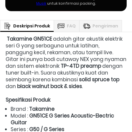
Musik
untuk konfirmasi packing.
Deskripsi Produk
FAQ
Pengiriman
Takamine GN51CE
 adalah gitar akustik elektrik 
seri G yang serbaguna untuk latihan, 
panggung kecil, rekaman, atau tampil live. 
Gitar ini punya bodi cutaway NEX yang nyaman 
dan sistem elektronik 
TP-4TD preamp
 dengan 
tuner built-in. Suara akustiknya kuat dan 
seimbang karena kombinasi 
solid spruce top
dan 
black walnut back & sides
.  
Spesifikasi Produk
Brand : 
Takamine
Model : 
GN51CE G Series Acoustic-Electric 
Guitar
Series : 
G50 / G Series