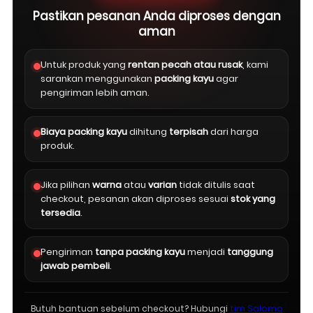
Pastikan pesanan Anda diproses dengan
aman
Untuk produk yang
rentan pecah atau rusak
, kami
sarankan menggunakan
packing kayu
agar
pengiriman lebih aman.
Biaya packing kayu
dihitung
terpisah
dari harga
produk.
Jika pilihan
warna
atau
varian
tidak ditulis saat
checkout, pesanan akan diproses sesuai
stok yang
tersedia
.
Pengiriman
tanpa packing kayu
menjadi
tanggung
jawab pembeli
.
Butuh bantuan sebelum checkout? Hubungi
tim Salomo