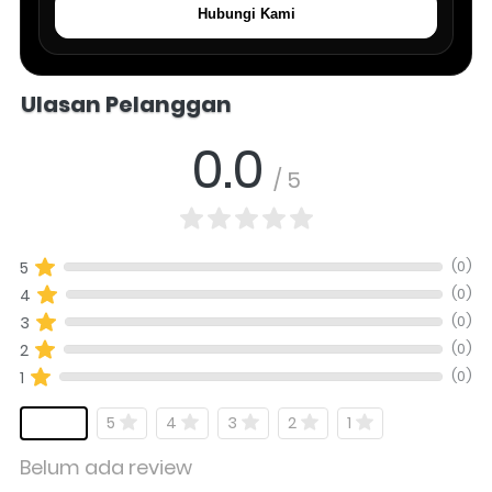
Hubungi Kami
Salomo Musik melayani pertanyaan produk alat musik, info stok, har
Ulasan Pelanggan
0.0
/ 5
(0)
5
(0)
4
(0)
3
(0)
2
(0)
1
5
4
3
2
1
Belum ada review