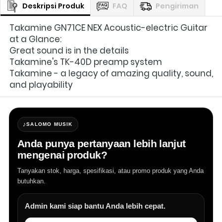
Deskripsi Produk
FAQ
Pengiriman
Takamine GN71CE NEX Acoustic-electric Guitar 
at a Glance:
Great sound is in the details
Takamine's TK-40D preamp system
Takamine - a legacy of amazing quality, sound, 
and playability
♪
SALOMO MUSIK
Anda punya pertanyaan lebih lanjut
mengenai produk?
Tanyakan stok, harga, spesifikasi, atau promo produk yang Anda
butuhkan.
Admin kami siap bantu Anda lebih cepat.