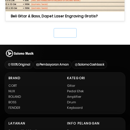
Beli Gitar & Bass, Dapet Laser Engraving Gratis?
`
100% Original
Pembayaran Aman
Salomo Cashback
BRAND
KATEGORI
CORT
Gitar
NUX
Pedal Efek
ROLAND
Amplifier
BOSS
Drum
FENDER
Keyboard
LAYANAN
INFO PELANGGAN