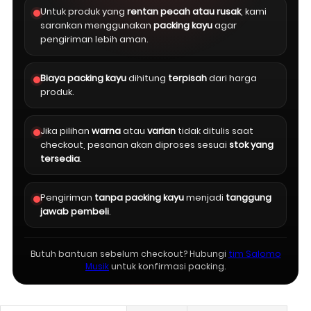
Untuk produk yang
rentan pecah atau rusak
, kami
sarankan menggunakan
packing kayu
agar
pengiriman lebih aman.
Biaya packing kayu
dihitung
terpisah
dari harga
produk.
Jika pilihan
warna
atau
varian
tidak ditulis saat
checkout, pesanan akan diproses sesuai
stok yang
tersedia
.
Pengiriman
tanpa packing kayu
menjadi
tanggung
jawab pembeli
.
Butuh bantuan sebelum checkout? Hubungi
tim Salomo
Musik
untuk konfirmasi packing.