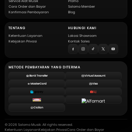
Service Alat Musik
Promo
Cara Order dan Bayar
Salomo Member
Konfirmasi Pembayaran
Blog
TENTANG
HUBUNGI KAMI
Ketentuan Layanan
Lokasi Showroom
Kebijakan Privasi
Kontak Sales
METODE PEMBAYARAN YANG DITERIMA
Bank Transfer
Virtual Account
MasterCard
Visa
Cicilan
© 2026 Salomo Musik. All rights reserved.
Ketentuan Layanan
Kebijakan Privasi
Cara Order dan Bayar