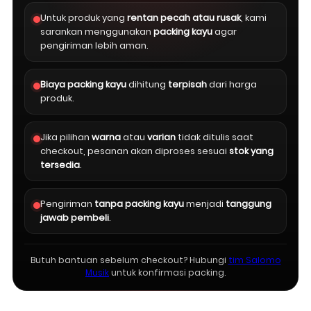
Untuk produk yang
rentan pecah atau rusak
, kami
sarankan menggunakan
packing kayu
agar
pengiriman lebih aman.
Biaya packing kayu
dihitung
terpisah
dari harga
produk.
Jika pilihan
warna
atau
varian
tidak ditulis saat
checkout, pesanan akan diproses sesuai
stok yang
tersedia
.
Pengiriman
tanpa packing kayu
menjadi
tanggung
jawab pembeli
.
Butuh bantuan sebelum checkout? Hubungi
tim Salomo
Musik
untuk konfirmasi packing.