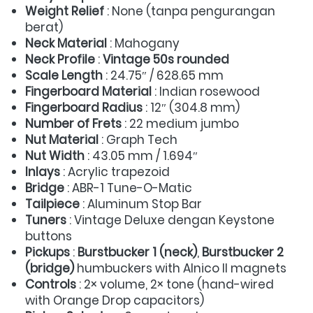
Weight Relief
 : None (tanpa pengurangan 
berat) 
Neck Material
 : Mahogany 
Neck Profile
 : 
Vintage 50s rounded
Scale Length
 : 24.75″ / 628.65 mm 
Fingerboard Material
 : Indian rosewood 
Fingerboard Radius
 : 12″ (304.8 mm) 
Number of Frets
 : 22 medium jumbo 
Nut Material
 : Graph Tech 
Nut Width
 : 43.05 mm / 1.694″ 
Inlays
 : Acrylic trapezoid 
Bridge
 : ABR-1 Tune-O-Matic 
Tailpiece
 : Aluminum Stop Bar 
Tuners
 : Vintage Deluxe dengan Keystone 
buttons 
Pickups
 : 
Burstbucker 1 (neck)
, 
Burstbucker 2 
(bridge)
 humbuckers with Alnico II magnets 
Controls
 : 2× volume, 2× tone (hand-wired 
with Orange Drop capacitors) 