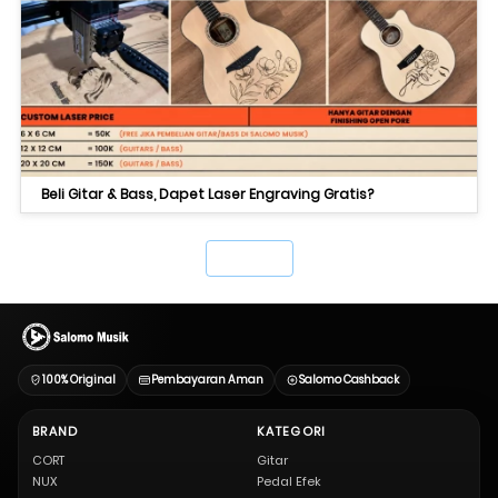
Beli Gitar & Bass, Dapet Laser Engraving Gratis?
`
100% Original
Pembayaran Aman
Salomo Cashback
BRAND
KATEGORI
CORT
Gitar
NUX
Pedal Efek