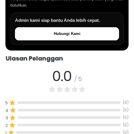
butuhkan.
Admin kami siap bantu Anda lebih cepat.
Hubungi Kami
Salomo Musik melayani pertanyaan produk alat musik, info stok, har
Ulasan Pelanggan
0.0
/ 5
(0)
5
(0)
4
(0)
3
(0)
2
(0)
1