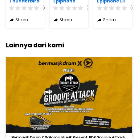
Thunderbird
Epiphone
Epiphone Lil
E1 Vintage
Dove Studio
Tex Travel
(0)
(0)
(0)
Sunburst 4
Solid Top
Faded
String
Fishman
Cherry
Share
Share
Share
Sonitone
Sunburst +
Vintage
Free Bag
Brown
Sunburst
Lainnya dari kami
Original
Bermusik Drum X Salomo Musik Present: PDP Groove Attack