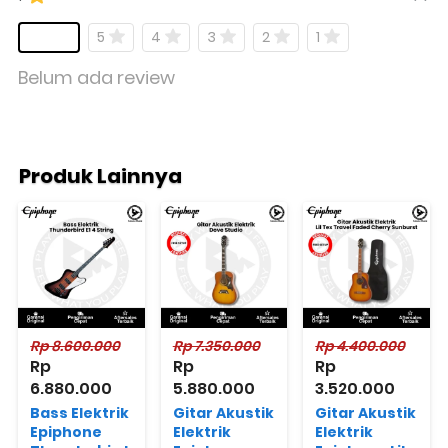
5
4
3
2
1
Belum ada review
Produk Lainnya
Rp 8.600.000
Rp 7.350.000
Rp 4.400.000
Rp 
Rp 
Rp 
6.880.000
5.880.000
3.520.000
Bass Elektrik
Gitar Akustik
Gitar Akustik
Epiphone
Elektrik
Elektrik