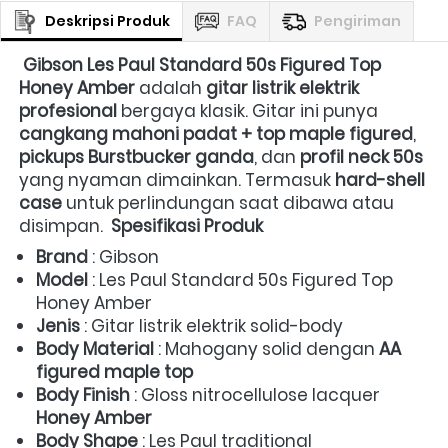
Deskripsi Produk
FAQ
Pengiriman
Gibson Les Paul Standard 50s Figured Top 
Honey Amber
 adalah 
gitar listrik elektrik 
profesional
 bergaya klasik. Gitar ini punya 
cangkang mahoni padat + top maple figured
, 
pickups Burstbucker ganda
, dan 
profil neck 50s
yang nyaman dimainkan. Termasuk 
hard-shell 
case
 untuk perlindungan saat dibawa atau 
disimpan.  
Spesifikasi Produk
Brand
 : Gibson 
Model
 : Les Paul Standard 50s Figured Top 
Honey Amber 
Jenis
 : Gitar listrik elektrik solid-body 
Body Material
 : Mahogany solid dengan 
AA 
figured maple top
Body Finish
 : Gloss nitrocellulose lacquer 
Honey Amber
Body Shape
 : Les Paul traditional 