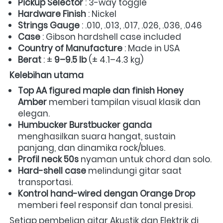
Pickup Selector
 : 3-way toggle 
Hardware Finish
 : Nickel 
Strings Gauge
 : .010, .013, .017, .026, .036, .046 
Case
 : Gibson hardshell case included 
Country of Manufacture
 : Made in USA 
Berat
 : ± 
9–9.5 lb
 (± 4.1–4.3 kg)  
Kelebihan utama
Top AA figured maple dan finish Honey 
Amber
 memberi tampilan visual klasik dan 
elegan. 
Humbucker Burstbucker ganda
menghasilkan suara hangat, sustain 
panjang, dan dinamika rock/blues. 
Profil neck 50s
 nyaman untuk chord dan solo. 
Hard-shell case
 melindungi gitar saat 
transportasi. 
Kontrol hand-wired dengan Orange Drop
memberi feel responsif dan tonal presisi. 
Setiap pembelian gitar Akustik dan Elektrik di 