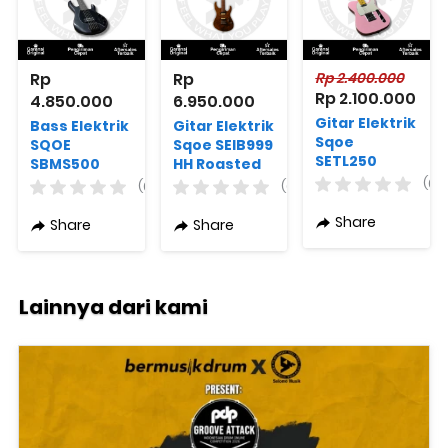
Rp 
Rp 
Rp 2.400.000
Rp 2.100.000
4.850.000
6.950.000
Gitar Elektrik
Bass Elektrik
Gitar Elektrik
Sqoe
SQOE
Sqoe SEIB999
SETL250
SBMS500
HH Roasted
Telecaster
MBK 5 String
Maple Series
(0)
(0)
(0)
Varian
Bass Original
in Natural
Warna
Original
Share
Share
Share
Lainnya dari kami