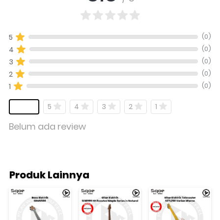
(0)
5
(0)
4
(0)
3
(0)
2
(0)
1
5
4
3
2
1
Belum ada review
Produk Lainnya