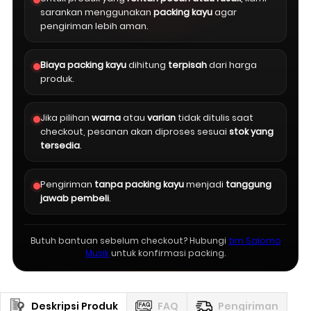
sarankan menggunakan
packing kayu
agar
pengiriman lebih aman.
Biaya packing kayu
dihitung
terpisah
dari harga
produk.
Jika pilihan
warna
atau
varian
tidak ditulis saat
checkout, pesanan akan diproses sesuai
stok yang
tersedia
.
Pengiriman
tanpa packing kayu
menjadi
tanggung
jawab pembeli
.
Butuh bantuan sebelum checkout? Hubungi
tim Salomo
Musik
untuk konfirmasi packing.
Deskripsi Produk
FAQ
Pengiriman