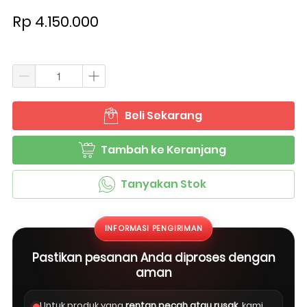
Rp 4.150.000
Beli Sekarang
`
Tambah ke Keranjang
`
Tanyakan Stok
`
INFORMASI PENGIRIMAN
Pastikan pesanan Anda diproses dengan
aman
Untuk produk yang
rentan pecah atau rusak
, kami