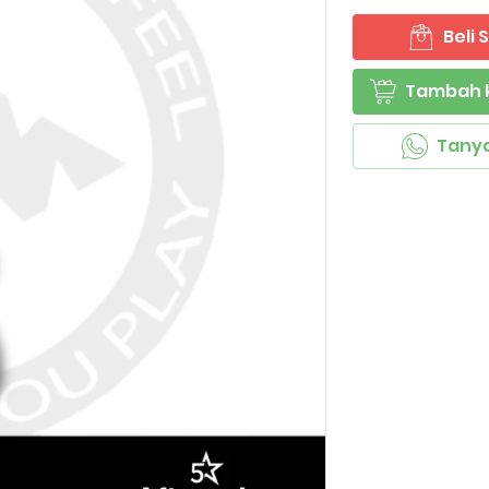
Beli
`
Tambah 
`
Tany
`