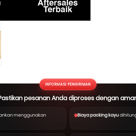
INFORMASI PENGIRIMAN
Pastikan pesanan Anda diproses dengan ama
arankan menggunakan
Biaya packing kayu
dihitun