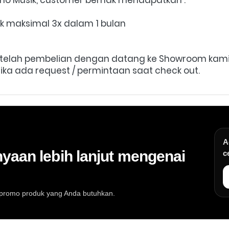
ak maksimal 3x dalam 1 bulan
setelah pembelian dengan datang ke Showroom kami 
jika ada request / permintaan saat check out.
A
yaan lebih lanjut mengenai
c
au promo produk yang Anda butuhkan.
at musik, info stok, harga, promo, spesifikasi, dan konsultasi pembeli