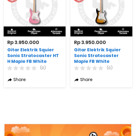
Rp 3.950.000
Rp 3.950.000
Gitar Elektrik Squier
Gitar Elektrik Squier
Sonic Stratocaster HT
Sonic Stratocaster
H Maple FB White
Maple FB White
Pickguard Flash Pink
Pickguard 2-Color
(0)
(0)
Sunburst
Share
Share