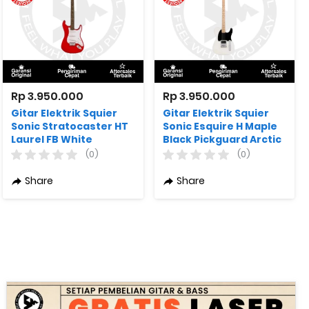
Rp 3.950.000
Rp 3.950.000
Gitar Elektrik Squier
Gitar Elektrik Squier
Sonic Stratocaster HT
Sonic Esquire H Maple
Laurel FB White
Black Pickguard Arctic
Pickguard Torino Red
White
(0)
(0)
Share
Share