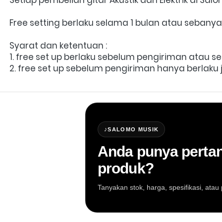
Free setting berlaku selama 1 bulan atau sebany
Syarat dan ketentuan :
1. free set up berlaku sebelum pengiriman atau 
2. free set up sebelum pengiriman hanya berlaku 
♪
SALOMO MUSIK
Anda punya pertan
produk?
Tanyakan stok, harga, spesifikasi, at
Salomo Musik melayani pertanyaan produk al