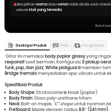
Jika pilihan
warna
atau
varian
tidak ditulis saat chec
sesuai
stok yang tersedia
.
Butuh ba
Deskripsi Produk
FAQ
Pengiriman
 Gitar ini memakai 
body poplar glossy
 yang ringa
responsif
 saat bermain. Konfigurasi 
3 pickup cera
funk, pop, dan jazz
. 
White pickguard
Bridge tremolo
 menyediakan opsi 
vibrato
 untuk e
Spesifikasi Produk
Body Shape:
 Stratocaster
 klasik (poplar).  
Body Finish:
 Gloss poly-urethane hitam.  
Neck:
 Bolt-on maple, 
“C” shape
 untuk nyaman be
Fretboard:
 Maple dengan radius 
9.5″ (241 mm)
.  