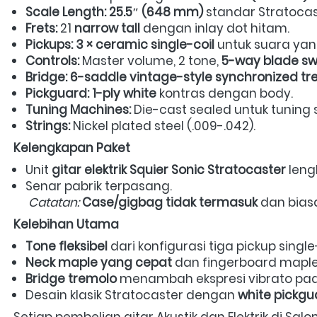
Scale Length:
25.5″ (648 mm)
 standar Stratocast
Frets:
 21 
narrow tall
 dengan inlay dot hitam.  
Pickups:
3 × ceramic single-coil
 untuk suara yang
Controls:
 Master volume, 2 tone, 
5-way blade sw
Bridge:
6-saddle vintage-style synchronized t
Pickguard:
1-ply white
 kontras dengan body.  
Tuning Machines:
 Die-cast sealed untuk tuning st
Strings:
 Nickel plated steel (.009-.042).  
Kelengkapan Paket
Unit 
gitar elektrik Squier Sonic Stratocaster
 leng
Senar pabrik terpasang.

Catatan:
Case/gigbag tidak termasuk
 dan bias
Kelebihan Utama
Tone fleksibel
 dari konfigurasi tiga pickup singl
Neck maple yang cepat
 dan fingerboard maple
Bridge tremolo
 menambah ekspresi vibrato pad
Desain klasik Stratocaster dengan 
white pickgu
Setiap pembelian gitar Akustik dan Elektrik di Sa