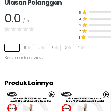
Ulasan Pelanggan
0.0
5
4
/ 5
3
2
1
5
4
3
2
1
Belum ada review
Produk Lainnya