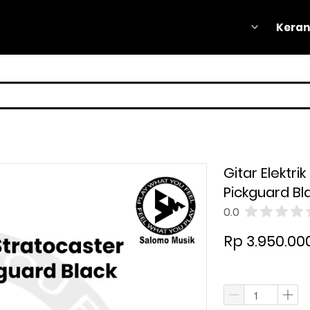
Keran
Keran
Gitar Elektri
Pickguard Bl
0.0
Rp 3.950.00