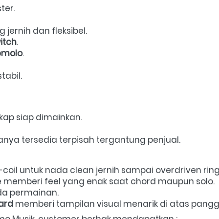
er.  
 jernih dan fleksibel.  
itch
.  
remolo
.  
abil.  
kap siap dimainkan. 
anya tersedia terpisah tergantung penjual.  
e-coil untuk nada clean jernih sampai overdriven ring
 memberi feel yang enak saat chord maupun solo.  
a permainan.  
ard
 memberi tampilan visual menarik di atas pangg
lomo Musik, customer berhak mendapatkan : 