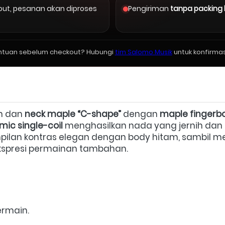
kout, pesanan akan diproses
Pengiriman
tanpa packing
ntuan sebelum checkout? Hubungi
tim Salomo Musik
untuk konfirmas
n dan 
neck maple “C-shape”
 dengan 
maple fingerb
mic single-coil
 menghasilkan nada yang jernih dan d
kspresi permainan tambahan.  
rmain.  