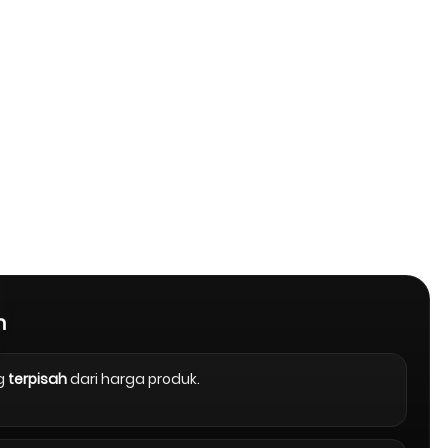
n
g
terpisah
dari harga produk.