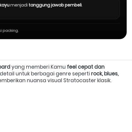
 kayu
menjadi
tanggung jawab pembeli
.
i packing.
oard
 yang memberi Kamu 
feel cepat dan 
etail untuk berbagai genre seperti 
rock, blues, 
 memberi tampilan kontras elegan dengan body hitam, sambil memberikan nuansa visual Stratocaster klasik. 