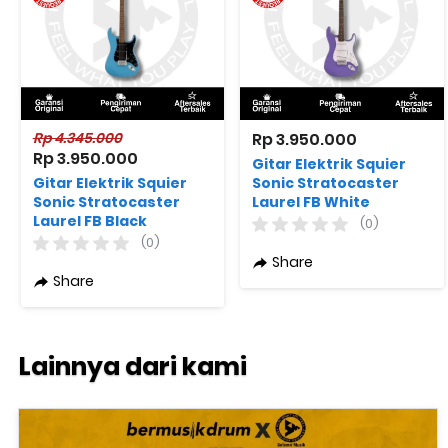
Rp 4.345.000
Rp 3.950.000
Rp 3.950.000
Gitar Elektrik Squier
Gitar Elektrik Squier
Sonic Stratocaster
Sonic Stratocaster
Laurel FB White
Laurel FB Black
Pickguard Ultraviolet
(0)
Pickguard California
(0)
Blue
Share
Share
Lainnya dari kami