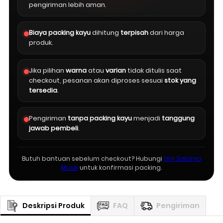
pengiriman lebih aman.
Biaya packing kayu
dihitung
terpisah
dari harga
produk.
Jika pilihan
warna
atau
varian
tidak ditulis saat
checkout, pesanan akan diproses sesuai
stok yang
tersedia
.
Pengiriman
tanpa packing kayu
menjadi
tanggung
jawab pembeli
.
Butuh bantuan sebelum checkout? Hubungi
tim Salomo
Musik
untuk konfirmasi packing.
Deskripsi Produk
FAQ
Pengiriman