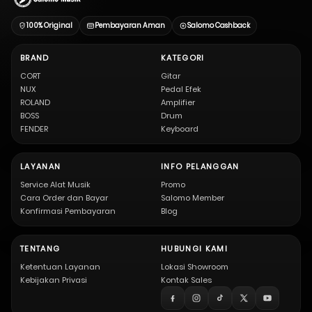
100% Original
Pembayaran Aman
Salomo Cashback
BRAND
KATEGORI
CORT
Gitar
NUX
Pedal Efek
ROLAND
Amplifier
BOSS
Drum
FENDER
Keyboard
LAYANAN
INFO PELANGGAN
Service Alat Musik
Promo
Cara Order dan Bayar
Salomo Member
Konfirmasi Pembayaran
Blog
TENTANG
HUBUNGI KAMI
Ketentuan Layanan
Lokasi Showroom
Kebijakan Privasi
Kontak Sales