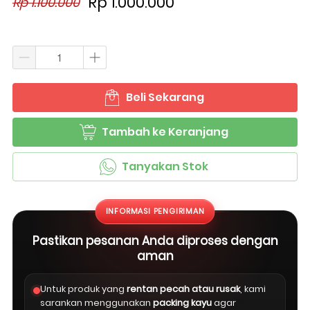
Rp 1.000.000
Rp 1.100.000
Beli Sekarang
`
Tambah ke Keranjang
`
Tanyakan Stok
`
INFORMASI PENGIRIMAN
Pastikan pesanan Anda diproses dengan
aman
Untuk produk yang
rentan pecah atau rusak
, kami
sarankan menggunakan
packing kayu
agar