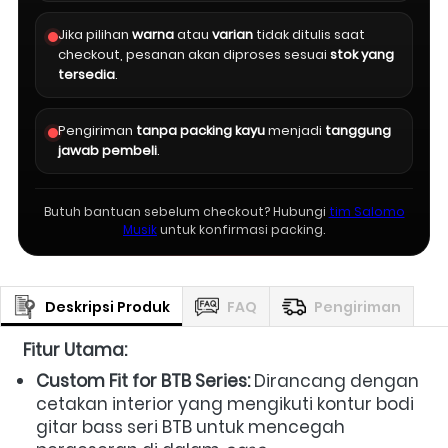
Jika pilihan
warna
atau
varian
tidak ditulis saat
checkout, pesanan akan diproses sesuai
stok yang
tersedia
.
Pengiriman
tanpa packing kayu
menjadi
tanggung
jawab pembeli
.
Butuh bantuan sebelum checkout? Hubungi
tim Salomo
Musik
untuk konfirmasi packing.
Deskripsi Produk
FAQ
Pengiriman
Fitur Utama:
Custom Fit for BTB Series:
 Dirancang dengan 
cetakan interior yang mengikuti kontur bodi 
gitar bass seri BTB untuk mencegah 