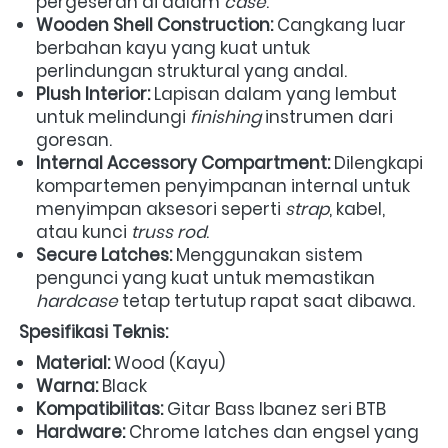
pergeseran di dalam 
case
.
Wooden Shell Construction:
 Cangkang luar 
berbahan kayu yang kuat untuk 
perlindungan struktural yang andal.
Plush Interior:
 Lapisan dalam yang lembut 
untuk melindungi 
finishing
 instrumen dari 
goresan.
Internal Accessory Compartment:
 Dilengkapi 
kompartemen penyimpanan internal untuk 
menyimpan aksesori seperti 
strap
, kabel, 
atau kunci 
truss rod
.
Secure Latches:
 Menggunakan sistem 
pengunci yang kuat untuk memastikan 
hardcase
 tetap tertutup rapat saat dibawa.
Spesifikasi Teknis:
Material:
 Wood (Kayu)
Warna:
 Black
Kompatibilitas:
 Gitar Bass Ibanez seri BTB
Hardware:
 Chrome latches dan engsel yang 