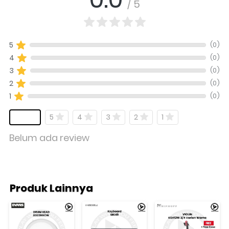
/ 5
(0)
5
(0)
4
(0)
3
(0)
2
(0)
1
5
4
3
2
1
Belum ada review
Produk Lainnya