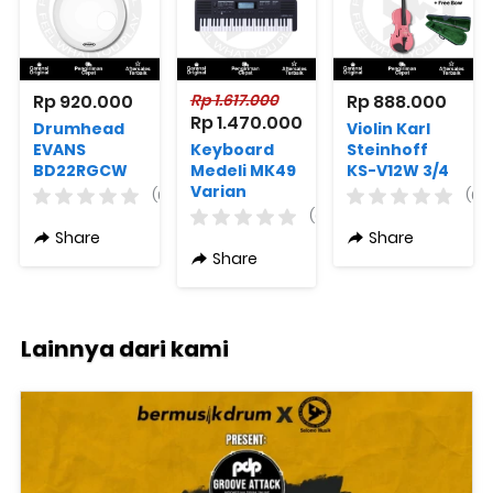
Rp 920.000
Rp 1.617.000
Rp 888.000
Rp 1.470.000
Drumhead
Violin Karl
EVANS
Keyboard
Steinhoff
BD22RGCW
Medeli MK49
KS-V12W 3/4
EQ3
Varian
Varian
(0)
(0)
Resonant
Warna
Warna + Free
(0)
Coated
Bow + Free
Share
Share
White 22
Case
Share
Inch
Lainnya dari kami