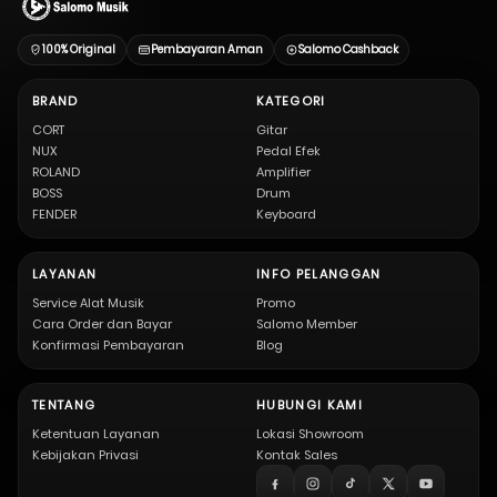
100% Original
Pembayaran Aman
Salomo Cashback
BRAND
KATEGORI
CORT
Gitar
NUX
Pedal Efek
ROLAND
Amplifier
BOSS
Drum
FENDER
Keyboard
LAYANAN
INFO PELANGGAN
Service Alat Musik
Promo
Cara Order dan Bayar
Salomo Member
Konfirmasi Pembayaran
Blog
TENTANG
HUBUNGI KAMI
Ketentuan Layanan
Lokasi Showroom
Kebijakan Privasi
Kontak Sales