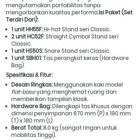
mengutamakan portabilitas tanpa 
mengorbankan kualitas performa.
Isi Paket (Set 
Terdiri Dari):
1 unit HH55F:
 Hi-hat Stand seri Classic.
2 unit HC52F:
 Straight Cymbal Stand seri 
Classic.
1 unit HS50S:
 Snare Stand seri Classic.
1 unit SBH01:
 Tas perangkat keras (Hardware 
Bag).
Spesifikasi & Fitur:
Desain Ringkas:
 Menggunakan kaki model 
flat-base
 yang menghemat ruang dan 
memberikan tampilan klasik.
Hardware Bag:
 Dilengkapi tas khusus dengan 
dimensi penyimpanan 670 mm (P) x 190 mm 
(T) x 180 mm (L).
Berat Total:
 8.0 kg (sangat ringan untuk 
mobilitas tinggi).