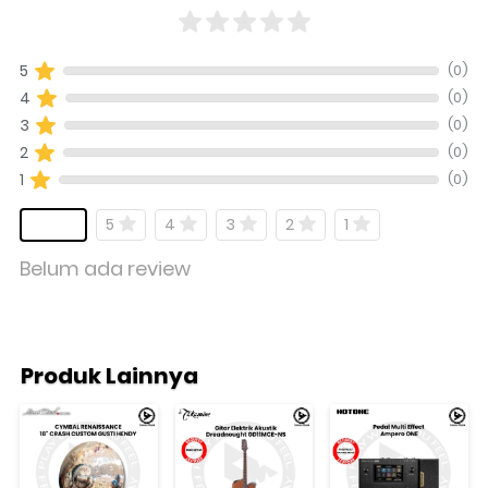
(0)
5
(0)
4
(0)
3
(0)
2
(0)
1
5
4
3
2
1
Belum ada review
Produk Lainnya