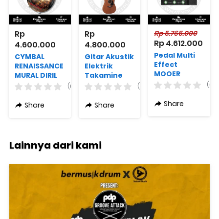
Rp 
Rp 
Rp 5.765.000
Rp 4.612.000
4.600.000
4.800.000
Pedal Multi
CYMBAL
Gitar Akustik
Effect
RENAISSANCE
Elektrik
MOOER
MURAL DIRIL
Takamine
GE200
18" CRASH
GD11MCE-NS
(0)
(0)
(0)
Original
CUSTOM
G Series
GUSTI HENDY
Dreadnought
Share
Share
Share
Original
Lainnya dari kami