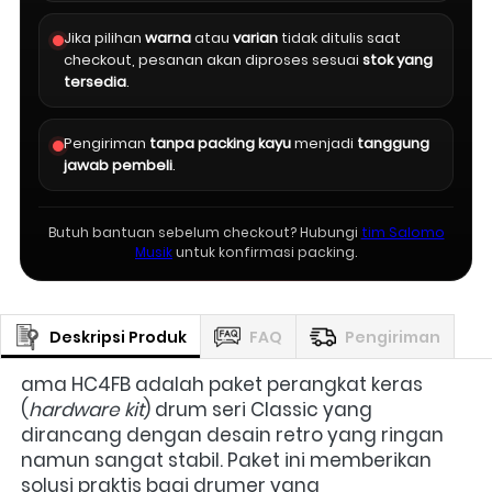
Jika pilihan
warna
atau
varian
tidak ditulis saat
checkout, pesanan akan diproses sesuai
stok yang
tersedia
.
Pengiriman
tanpa packing kayu
menjadi
tanggung
jawab pembeli
.
Butuh bantuan sebelum checkout? Hubungi
tim Salomo
Musik
untuk konfirmasi packing.
Deskripsi Produk
FAQ
Pengiriman
ama HC4FB adalah paket perangkat keras 
(
hardware kit
) drum seri Classic yang 
dirancang dengan desain retro yang ringan 
namun sangat stabil. Paket ini memberikan 
solusi praktis bagi drumer yang 