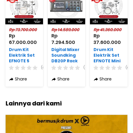
Rp 73.700.000
Rp 14.589.000
Rp 41.360.000
Rp 
Rp 
Rp 
67.000.000
7.294.500
37.600.000
Drum Kit
Digital Mixer
Drum Kit
Elektrik Set
Soundking
Elektrik Set
EFNOTE 5
DB20P Rack
EFNOTE Mini
Standard
Mountable
Standard
(0)
(0)
(0)
White
19"
White
Sparkle with
Sparkle
Share
Share
Share
Expansion
Pack 1
Lainnya dari kami