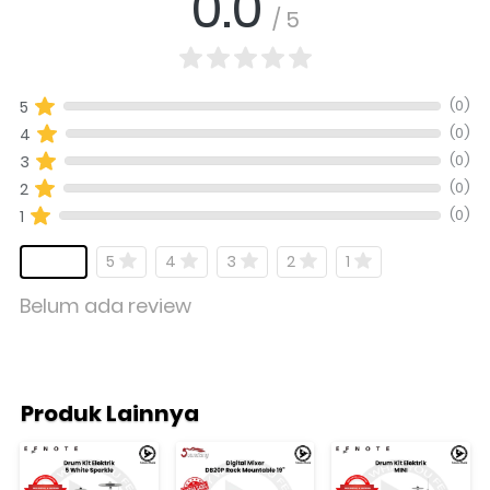
0.0
/ 5
(0)
5
(0)
4
(0)
3
(0)
2
(0)
1
5
4
3
2
1
Belum ada review
Produk Lainnya