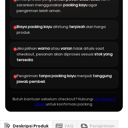
sarankan menggunakan
packing kayu
agar
pengiriman lebih aman.
Biaya packing kayu
dihitung
terpisah
dari harga
produk.
Jika pilihan
warna
atau
varian
tidak ditulis saat
checkout, pesanan akan diproses sesuai
stok yang
tersedia
.
Pengiriman
tanpa packing kayu
menjadi
tanggung
jawab pembeli
.
Butuh bantuan sebelum checkout? Hubungi
tim Salomo
Musik
untuk konfirmasi packing.
Deskripsi Produk
FAQ
Pengiriman