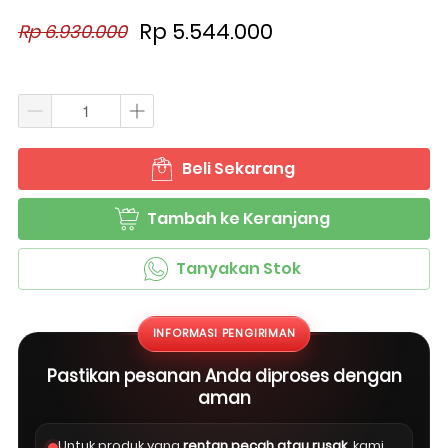
Rp 5.544.000
Rp 6.930.000
Beli Sekarang
`
Tambah ke Keranjang
`
Tanyakan Stok
`
INFORMASI PENGIRIMAN
Pastikan pesanan Anda diproses dengan
aman
Untuk produk yang
rentan pecah atau rusak
, kami