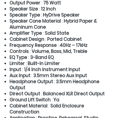
Output Power
 : 
75 Watt
Speaker Size
 : 
12 Inch
Speaker Type
 : 
HyDrive Speaker
Speaker Cone Material
 : 
Hybrid Paper & 
Aluminum Cone
Amplifier Type
 : 
Solid State
Cabinet Design
 : 
Ported Cabinet
Frequency Response
 : 
40Hz – 17kHz
Controls
 : 
Volume, Bass, Mid, Treble
EQ Type
 : 
3-Band EQ
Limiter
 : 
Built-In Limiter
Input
 : 
1/4 Inch Instrument Input
Aux Input
 : 
3.5mm Stereo Aux Input
Headphone Output
 : 
3.5mm Headphone 
Output
Direct Output
 : 
Balanced XLR Direct Output
Ground Lift Switch
 : 
Ya
Cabinet Material
 : 
Solid Enclosure 
Construction
Application
 : 
Practice, Rehearsal, Studio 