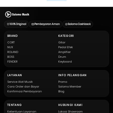
100% Original
Pembayaran Aman
Salomo Cashback
BRAND
KATEGORI
CORT
Gitar
NUX
Pedal Efek
ROLAND
Amplifier
BOSS
Drum
FENDER
Keyboard
LAYANAN
INFO PELANGGAN
Service Alat Musik
Promo
Cara Order dan Bayar
Salomo Member
Konfirmasi Pembayaran
Blog
TENTANG
HUBUNGI KAMI
Ketentuan Layanan
Lokasi Showroom