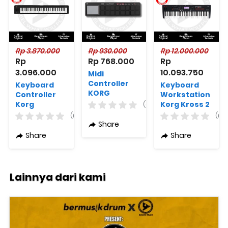
Rp 3.870.000
Rp 930.000
Rp 12.000.000
Rp 
Rp 768.000
Rp 
3.096.000
10.093.750
Midi
Controller
Keyboard
Keyboard
KORG
Controller
Workstation
nanoPAD2
Korg
Korg Kross 2
(0)
USB Midi
Microkey 2
61
(0)
(0)
Controller
Air 61 Key
Workstation
Share
Bluetooth
Controller
Share
Share
MIDI
Black
Lainnya dari kami