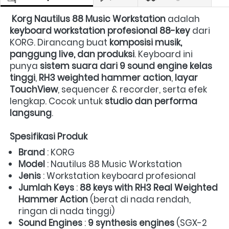
Korg Nautilus 88 Music Workstation
 adalah 
keyboard workstation profesional 88-key
 dari 
KORG. Dirancang buat 
komposisi musik, 
panggung live, dan produksi
. Keyboard ini 
punya 
sistem suara dari 9 sound engine kelas 
tinggi
, 
RH3 weighted hammer action
, 
layar 
TouchView
, sequencer & recorder, serta efek 
lengkap. Cocok untuk 
studio dan performa 
langsung
.  
Spesifikasi Produk
Brand
 : KORG 
Model
 : Nautilus 88 Music Workstation 
Jenis
 : Workstation keyboard profesional 
Jumlah Keys
 : 
88 keys with RH3 Real Weighted 
Hammer Action
 (berat di nada rendah, 
ringan di nada tinggi)  
Sound Engines
 : 
9 synthesis engines
 (SGX-2 