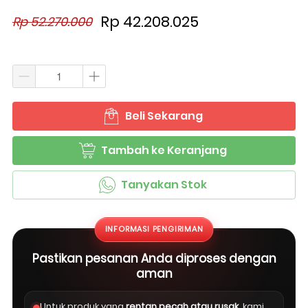
Rp 42.208.025
Rp 52.270.000
Beli Sekarang
`
Tambah ke Keranjang
`
Tanyakan Stok
`
INFORMASI PENGIRIMAN
Pastikan pesanan Anda diproses dengan
aman
Untuk produk yang
rentan pecah atau rusak
, kami