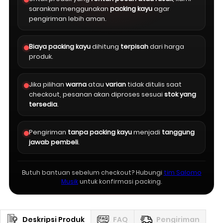
sarankan menggunakan
packing kayu
agar
pengiriman lebih aman.
Biaya packing kayu
dihitung
terpisah
dari harga
produk.
Jika pilihan
warna
atau
varian
tidak ditulis saat
checkout, pesanan akan diproses sesuai
stok yang
tersedia
.
Pengiriman
tanpa packing kayu
menjadi
tanggung
jawab pembeli
.
Butuh bantuan sebelum checkout? Hubungi
tim Salomo
Musik
untuk konfirmasi packing.
Deskripsi Produk
FAQ
Pengiriman