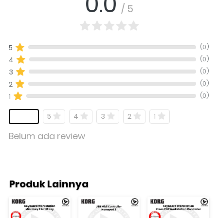
0.0
/ 5
(0)
5
(0)
4
(0)
3
(0)
2
(0)
1
5
4
3
2
1
Belum ada review
Produk Lainnya