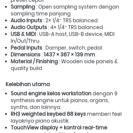
Sampling
 : Open sampling system dengan 
sampling time panjang  
Audio Inputs
 : 2× 1/4″ TRS balanced  
Audio Outputs
 : 4× 1/4″ TRS balanced  
USB & MIDI
 : USB-A host, USB-B device, MIDI 
In/Out/Thru  
Pedal Inputs
 : Damper, switch, pedal  
Dimensions
 : 
1437 × 387 × 139 mm
Material / Finishing
 : Wooden side panels & 
quality build  
Kelebihan utama
Sound engine kelas workstation
 dengan 9 
synthesis engine untuk pianos, organs, 
synths, dan lainnya.  
RH3 weighted keybed 88 keys
 memberi feel 
layaknya piano akustik.  
TouchView display + kontrol real-time