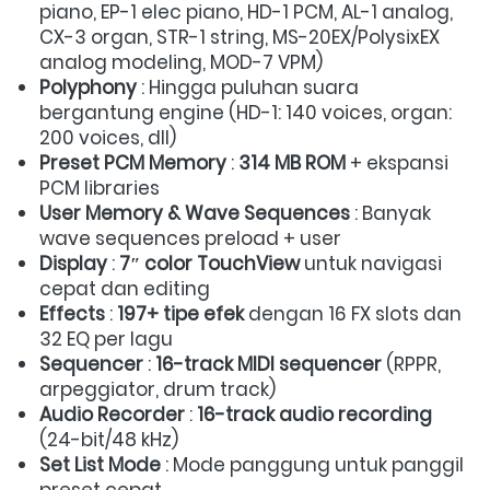
piano, EP-1 elec piano, HD-1 PCM, AL-1 analog, 
CX-3 organ, STR-1 string, MS-20EX/PolysixEX 
analog modeling, MOD-7 VPM)  
Polyphony
 : Hingga puluhan suara 
bergantung engine (HD-1: 140 voices, organ: 
200 voices, dll)  
Preset PCM Memory
 : 
314 MB ROM
 + ekspansi 
PCM libraries  
User Memory & Wave Sequences
 : Banyak 
wave sequences preload + user  
Display
 : 
7″ color TouchView
 untuk navigasi 
cepat dan editing  
Effects
 : 
197+ tipe efek
 dengan 16 FX slots dan 
32 EQ per lagu  
Sequencer
 : 
16-track MIDI sequencer
 (RPPR, 
arpeggiator, drum track)  
Audio Recorder
 : 
16-track audio recording
(24-bit/48 kHz)  
Set List Mode
 : Mode panggung untuk panggil 
preset cepat  