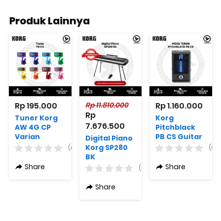
Produk Lainnya
Rp 195.000
Rp 11.810.000
Rp 1.160.000
Rp 
Tuner Korg
Korg
7.676.500
AW 4G CP
Pitchblack
Varian
PB CS Guitar
Digital Piano
Warna
Pedal Tuner
Korg SP280
(0)
(0)
Gitar
BK
Original
Share
Share
(0)
Share