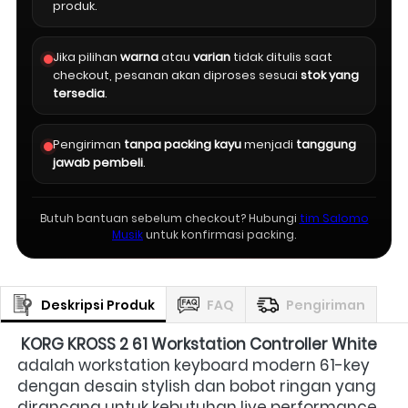
produk.
Jika pilihan
warna
atau
varian
tidak ditulis saat
checkout, pesanan akan diproses sesuai
stok yang
tersedia
.
Pengiriman
tanpa packing kayu
menjadi
tanggung
jawab pembeli
.
Butuh bantuan sebelum checkout? Hubungi
tim Salomo
Musik
untuk konfirmasi packing.
Deskripsi Produk
FAQ
Pengiriman
KORG KROSS 2 61 Workstation Controller White
adalah workstation keyboard modern 61-key 
dengan desain stylish dan bobot ringan yang 
dirancang untuk kebutuhan live performance, 