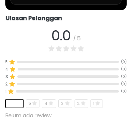
Salomo Musik melayani pertanyaan produk alat musik, info stok, har
Ulasan Pelanggan
0.0
/ 5
(0)
5
(0)
4
(0)
3
(0)
2
(0)
1
5
4
3
2
1
Belum ada review