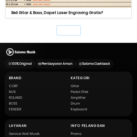
Beli Gitar & Bass, Dapet Laser Engraving Gratis?
`
100% Original
Pembayaran Aman
Salomo Cashback
BRAND
KATEGORI
CORT
Gitar
NUX
Pedal Efek
ROLAND
Amplifier
BOSS
Drum
FENDER
Keyboard
LAYANAN
INFO PELANGGAN
Service Alat Musik
Promo