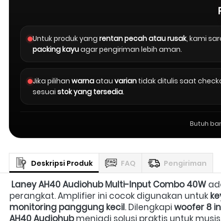
Untuk produk yang
rentan pecah atau rusak
, kami s
packing kayu
agar pengiriman lebih aman.
Jika pilihan
warna
atau
varian
tidak ditulis saat chec
sesuai
stok yang tersedia
.
Butuh ba
Deskripsi Produk
FAQ
Pengiriman
Laney AH40 Audiohub Multi-Input Combo 40W
 ad
perangkat. Amplifier ini cocok digunakan untuk 
ke
monitoring panggung kecil
. Dilengkapi 
woofer 8 i
AH40 Audiohub
 menjadi solusi praktis untuk musi