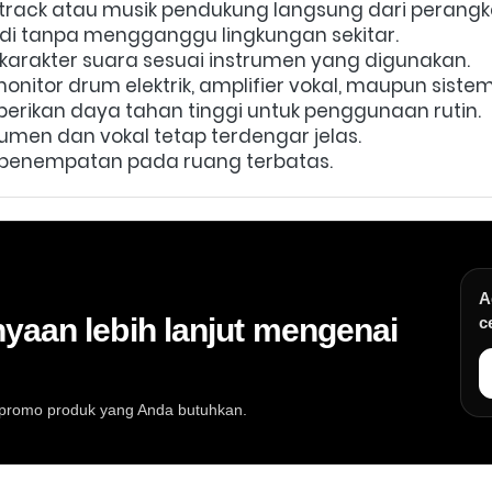
rack atau musik pendukung langsung dari perangka
badi tanpa mengganggu lingkungan sekitar. 
rakter suara sesuai instrumen yang digunakan. 
itor drum elektrik, amplifier vokal, maupun sistem 
erikan daya tahan tinggi untuk penggunaan rutin. 
umen dan vokal tetap terdengar jelas. 
 penempatan pada ruang terbatas.
A
yaan lebih lanjut mengenai
c
au promo produk yang Anda butuhkan.
at musik, info stok, harga, promo, spesifikasi, dan konsultasi pembeli