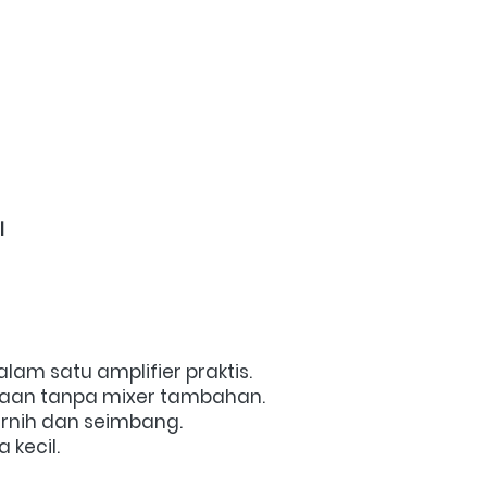
l
m satu amplifier praktis. 
an tanpa mixer tambahan. 
rnih dan seimbang. 
kecil. 