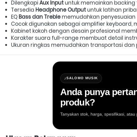
Dilengkapi 
Aux Input
 untuk memainkan backing t
Tersedia 
Headphone Output
 untuk latihan pri
EQ 
Bass dan Treble
 memudahkan penyesuaian ka
Cocok digunakan sebagai amplifier keyboard, mon
Kabinet kokoh dengan desain profesional memb
Karakter suara full-range membuat detail instr
Ukuran ringkas memudahkan transportasi dan
♪
SALOMO MUSIK
Anda punya pertan
produk?
Tanyakan stok, harga, spesifikasi, at
Salomo Musik melayani pertanyaan produk al