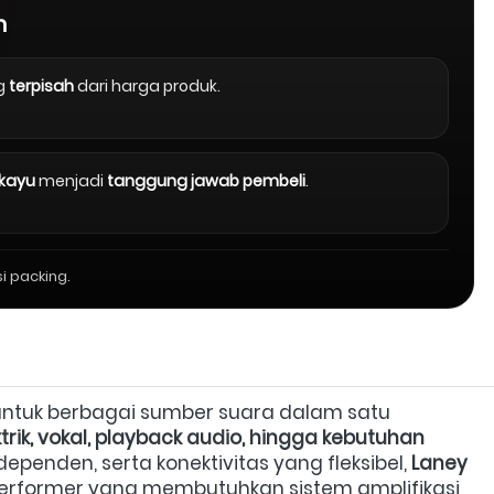
n
g
terpisah
dari harga produk.
 kayu
menjadi
tanggung jawab pembeli
.
i packing.
untuk berbagai sumber suara dalam satu 
ktrik, vokal, playback audio, hingga kebutuhan 
dependen, serta konektivitas yang fleksibel, 
Laney 
n performer yang membutuhkan sistem amplifikasi 