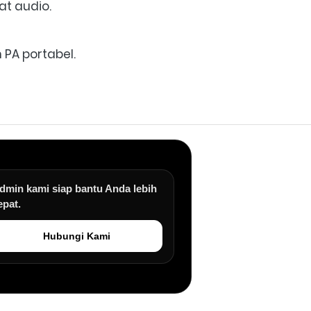
t audio. 
PA portabel. 
dmin kami siap bantu Anda lebih
epat.
Hubungi Kami
an.