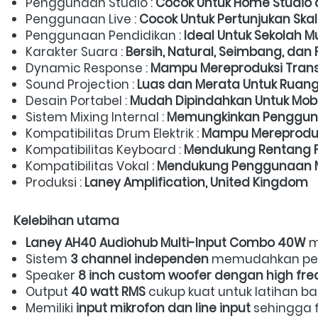
Penggunaan Studio : 
Cocok Untuk Home Studio 
Penggunaan Live : 
Cocok Untuk Pertunjukan Ska
Penggunaan Pendidikan : 
Ideal Untuk Sekolah M
Karakter Suara : 
Bersih, Natural, Seimbang, dan 
Dynamic Response : 
Mampu Mereproduksi Trans
Sound Projection : 
Luas dan Merata Untuk Ruang
Desain Portabel : 
Mudah Dipindahkan Untuk Mobil
Sistem Mixing Internal : 
Memungkinkan Penggun
Kompatibilitas Drum Elektrik : 
Mampu Mereproduks
Kompatibilitas Keyboard : 
Mendukung Rentang Fr
Kompatibilitas Vokal : 
Mendukung Penggunaan Mi
Produksi : 
Laney Amplification, United Kingdom
Kelebihan utama
Laney AH40 Audiohub Multi-Input Combo 40W
 
Sistem 
3 channel independen
 memudahkan pen
Speaker 
8 inch custom woofer dengan high fr
Output 
40 watt RMS
 cukup kuat untuk latihan ba
Memiliki 
input mikrofon dan line input
 sehingga 