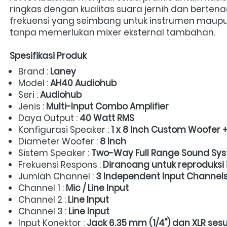
ringkas dengan kualitas suara jernih dan bertena
frekuensi yang seimbang untuk instrumen maupun
tanpa memerlukan mixer eksternal tambahan. 
Spesifikasi Produk
Brand : 
Laney
Model : 
AH40 Audiohub
Seri : 
Audiohub
Jenis : 
Multi-Input Combo Amplifier
Daya Output : 
40 Watt RMS
Konfigurasi Speaker : 
1 x 8 Inch Custom Woofer 
Diameter Woofer : 
8 Inch
Sistem Speaker : 
Two-Way Full Range Sound Sy
Frekuensi Respons : 
Dirancang untuk reproduksi 
Jumlah Channel : 
3 Independent Input Channel
Channel 1 : 
Mic / Line Input
Channel 2 : 
Line Input
Channel 3 : 
Line Input
Input Konektor : 
Jack 6.35 mm (1/4") dan XLR ses