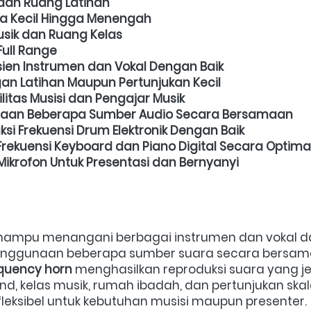
dan Ruang Latihan
la Kecil Hingga Menengah
usik dan Ruang Kelas
Full Range
ien Instrumen dan Vokal Dengan Baik
an Latihan Maupun Pertunjukan Kecil
itas Musisi dan Pengajar Musik
aan Beberapa Sumber Audio Secara Bersamaan
i Frekuensi Drum Elektronik Dengan Baik
ekuensi Keyboard dan Piano Digital Secara Optima
krofon Untuk Presentasi dan Bernyanyi
mampu menangani berbagai instrumen dan vokal dala
ggunaan beberapa sumber suara secara bersama
equency horn
 menghasilkan reproduksi suara yang je
nd, kelas musik, rumah ibadah, dan pertunjukan skala 
fleksibel untuk kebutuhan musisi maupun presenter. 