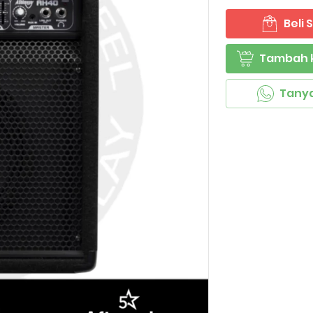
Beli
`
Tambah 
`
Tany
`