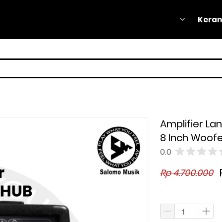
Keran
Keran
Amplifier L
8 Inch Woof
0.0
Rp 4.700.000