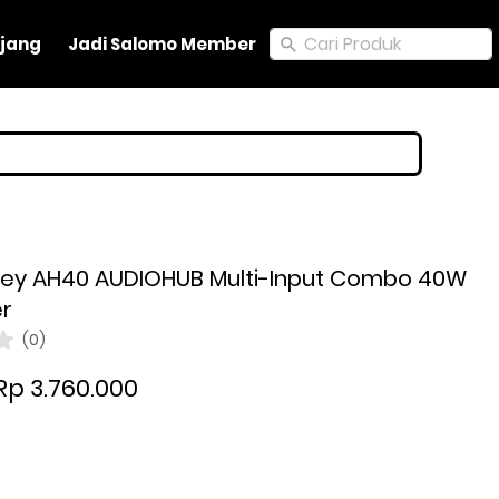
Cari Produk
Cari Produk
jang
jang
Jadi Salomo Member
Jadi Salomo Member
aney AH40 AUDIOHUB Multi-Input Combo 40W
er
(0)
Rp 3.760.000