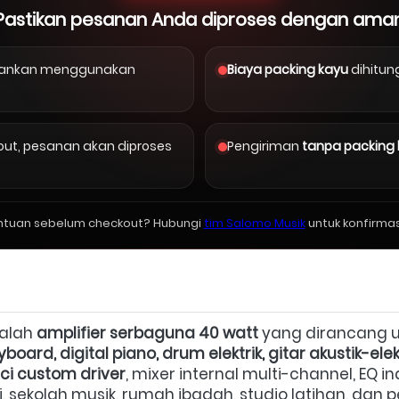
Pastikan pesanan Anda diproses dengan ama
arankan menggunakan
Biaya packing kayu
dihitun
kout, pesanan akan diproses
Pengiriman
tanpa packing
ntuan sebelum checkout? Hubungi
tim Salomo Musik
untuk konfirmas
alah 
amplifier serbaguna 40 watt
 yang dirancang 
yboard, digital piano, drum elektrik, gitar akustik-ele
nci custom driver
, mixer internal multi-channel, EQ in
si, sekolah musik, rumah ibadah, studio latihan, da