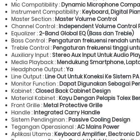
Mic Compatibility : 
Dynamic Microphone Compat
Instrument Compatibility : 
Keyboard, Digital Pia
Master Section : 
Master Volume Control
Channel Control : 
Independent Volume Control 
Equalizer : 
2-Band Global EQ (Bass dan Treble)
Bass Control : 
Pengaturan frekuensi rendah untu
Treble Control : 
Pengaturan frekuensi tinggi unt
Auxiliary Input : 
Stereo Aux Input Untuk Audio Pl
Media Playback : 
Mendukung Smartphone, Laptop,
Headphone Output : 
Ya
Line Output : 
Line Out Untuk Koneksi Ke Sistem 
Monitor Function : 
Dapat Digunakan Sebagai Per
Kabinet : 
Closed Back Cabinet Design
Material Kabinet : 
Kayu Dengan Pelapis Tolex Ber
Front Grille : 
Metal Protective Grille
Handle : 
Integrated Carry Handle
Sistem Pendinginan : 
Passive Cooling Design
Tegangan Operasional : 
AC Mains Power
Aplikasi Utama : 
Keyboard Amplifier, Electronic D