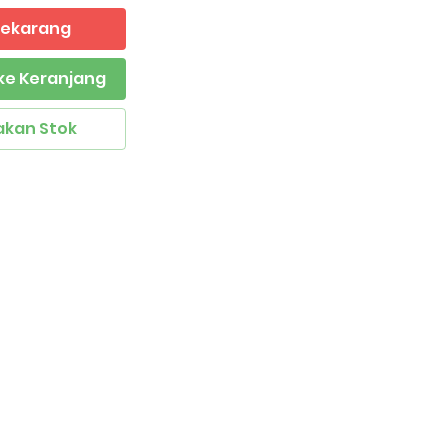
 Sekarang
ke Keranjang
akan Stok