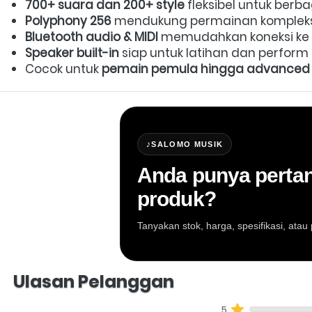
700+ suara dan 200+ style
 fleksibel untuk berba
Polyphony 256
 mendukung permainan kompleks 
Bluetooth audio & MIDI
 memudahkan koneksi ke 
Speaker built-in
 siap untuk latihan dan perform
Cocok untuk 
pemain pemula hingga advanced y
♪
SALOMO MUSIK
Anda punya pertan
produk?
Tanyakan stok, harga, spesifikasi, at
Salomo Musik melayani pertanyaan produk al
Ulasan Pelanggan
5