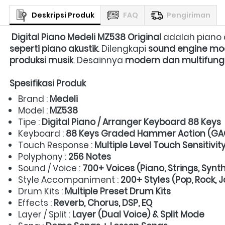
Deskripsi Produk
FAQ
Pengiriman
Digital Piano Medeli MZ538 Original
 adalah piano 
seperti piano akustik
. Dilengkapi 
sound engine mod
produksi musik
. Desainnya 
modern dan multifung
Spesifikasi Produk
Brand : 
Medeli
Model : 
MZ538
Tipe : 
Digital Piano / Arranger Keyboard 88 Keys
Keyboard : 
88 Keys Graded Hammer Action (GA
Touch Response : 
Multiple Level Touch Sensitivit
Polyphony : 
256 Notes
Sound / Voice : 
700+ Voices (Piano, Strings, Synth,
Style Accompaniment : 
200+ Styles (Pop, Rock, Jaz
Drum Kits : 
Multiple Preset Drum Kits
Effects : 
Reverb, Chorus, DSP, EQ
Layer / Split : 
Layer (Dual Voice) & Split Mode