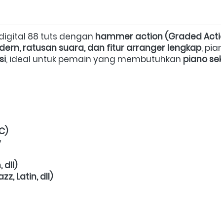
digital 88 tuts dengan 
hammer action (Graded Act
ern, ratusan suara, dan fitur arranger lengkap
, pia
si
, ideal untuk pemain yang membutuhkan 
piano se
C)
y
 dll)
z, Latin, dll)