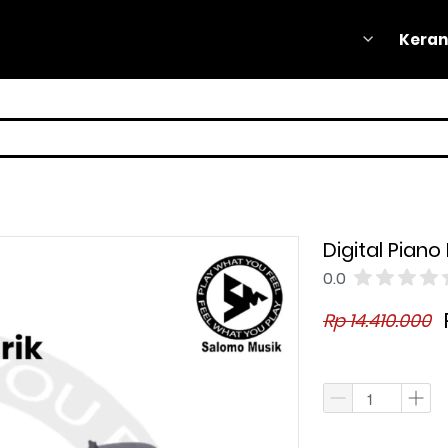
Keran
Keran
Digital Piano
0.0
Rp 14.410.000