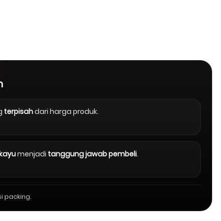
n
g
terpisah
dari harga produk.
 kayu
menjadi
tanggung jawab pembeli
.
i packing.