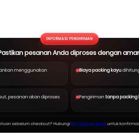
INFORMASI PENGIRIMAN
Pastikan pesanan Anda diproses dengan ama
arankan menggunakan
Biaya packing kayu
dihitun
kout, pesanan akan diproses
Pengiriman
tanpa packing
ntuan sebelum checkout? Hubungi
tim Salomo Musik
untuk konfirmas