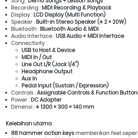
Song : 
Demo Songs + Lesson Songs
Recording : 
MIDI Recording & Playback
Display : 
LCD Display (Multi Function)
Speaker : 
Built-in Stereo Speaker (± 2 × 20W)
Bluetooth : 
Bluetooth Audio & MIDI
Audio Interface : 
USB Audio + MIDI Interface
Connectivity :  
USB to Host & Device
MIDI In / Out
Line Out L/R (Jack 1/4")
Headphone Output
Aux In
Pedal Input (Sustain / Expression)
Controls : 
Assignable Controls & Function Button
Power : 
DC Adapter
Dimensi : 
± 1300 × 300 × 140 mm
Kelebihan utama
88 hammer action keys
 memberikan feel seperti