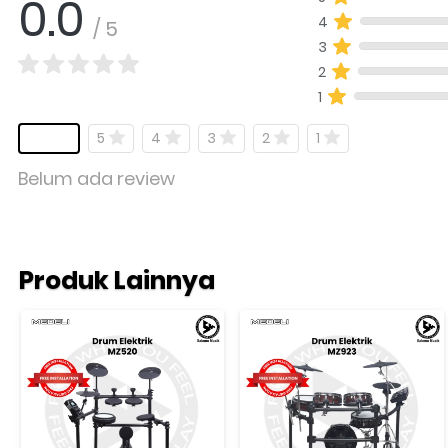
0.0
4
/ 5
3
2
1
5
4
3
2
1
Belum ada review
Produk Lainnya