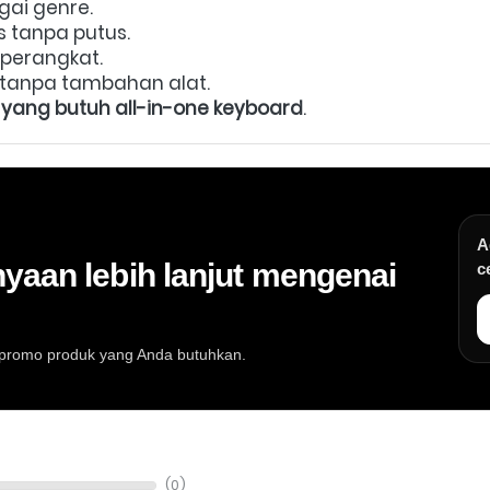
gai genre. 
tanpa putus. 
perangkat. 
 tanpa tambahan alat. 
ang butuh all-in-one keyboard
.
A
yaan lebih lanjut mengenai
c
au promo produk yang Anda butuhkan.
at musik, info stok, harga, promo, spesifikasi, dan konsultasi pembeli
(0)