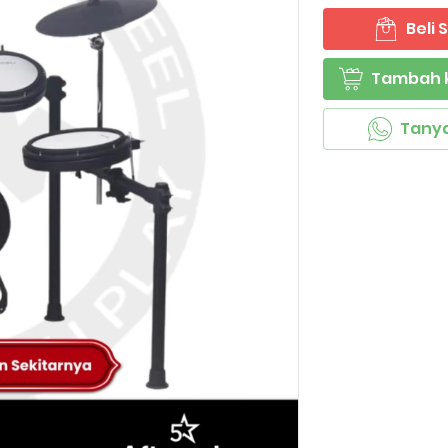
Beli
`
Tambah 
`
Tany
`