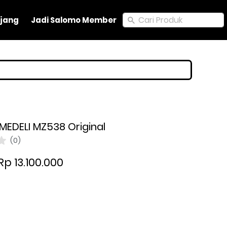
Cari Produk
Cari Produk
jang
jang
Jadi Salomo Member
Jadi Salomo Member
 MEDELI MZ538 Original
(0)
Rp 13.100.000