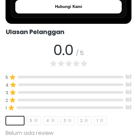
Hubungi Kami
Salomo Musik melayani pertanyaan produk alat musik, info stok, har
Ulasan Pelanggan
0.0
/ 5
(0)
5
(0)
4
(0)
3
(0)
2
(0)
1
5
4
3
2
1
Belum ada review