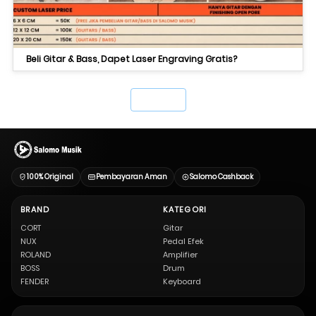
Beli Gitar & Bass, Dapet Laser Engraving Gratis?
`
100% Original
Pembayaran Aman
Salomo Cashback
BRAND
KATEGORI
CORT
Gitar
NUX
Pedal Efek
ROLAND
Amplifier
BOSS
Drum
FENDER
Keyboard