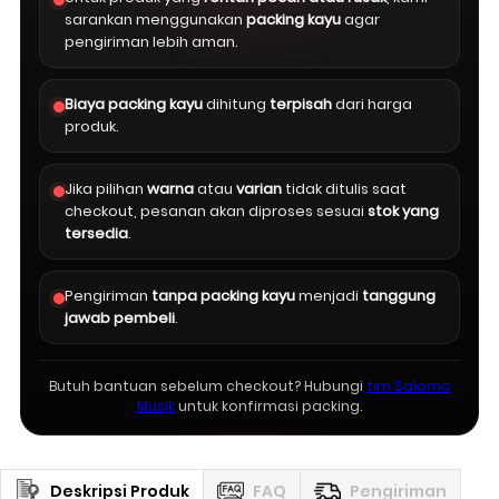
sarankan menggunakan
packing kayu
agar
pengiriman lebih aman.
Biaya packing kayu
dihitung
terpisah
dari harga
produk.
Jika pilihan
warna
atau
varian
tidak ditulis saat
checkout, pesanan akan diproses sesuai
stok yang
tersedia
.
Pengiriman
tanpa packing kayu
menjadi
tanggung
jawab pembeli
.
Butuh bantuan sebelum checkout? Hubungi
tim Salomo
Musik
untuk konfirmasi packing.
Deskripsi Produk
FAQ
Pengiriman