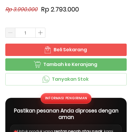
Rp 2.793.000
Rp 3.990.000
Beli Sekarang
`
Tambah ke Keranjang
`
Tanyakan Stok
`
INFORMASI PENGIRIMAN
Pastikan pesanan Anda diproses dengan
aman
Untuk produk yang
rentan pecah atau rusak
, kami