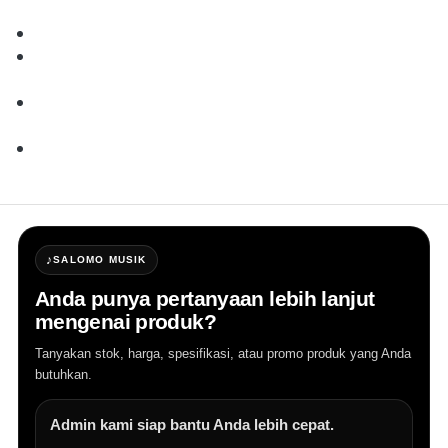
TRS jacks
Two-band EQ on all channels
2-track inputs w/ assignable routing: main 
mix or headphone out
Eight-segment LED VU meter for precise level 
monitoring
Extra knob caps included in the box for added 
customization
♪
SALOMO MUSIK
Anda punya pertanyaan lebih lanjut
mengenai produk?
Tanyakan stok, harga, spesifikasi, atau promo produk yang Anda
butuhkan.
Admin kami siap bantu Anda lebih cepat.