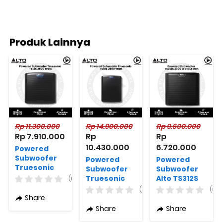
Produk Lainnya
Rp 11.300.000
Rp 14.900.000
Rp 9.600.000
Rp 7.910.000
Rp 
Rp 
10.430.000
6.720.000
Powered
Subwoofer
Powered
Powered
Truesonic
Subwoofer
Subwoofer
Alto TS12S
Truesonic
Alto TS312S
(0)
2500 Watt
Alto TS18S
2000 Watt 12
(0)
(0)
2500 Watt
Inch
Share
Share
Share