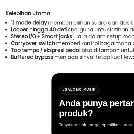
Kelebihan utama
11 mode delay
 memberi pilihan suara dari klasik
Looper hingga 40 detik
 berguna untuk latihan da
Stereo I/O + Smart jacks
 juara dalam setup mon
Carryover switch
 memberi kontrol bagaimana del
Tap tempo / ekspresi pedal
 bisa ditambah untuk 
Buffered bypass
 menjaga sinyal tetap kuat lew
♪
SALOMO MUSIK
Anda punya pertan
produk?
Tanyakan stok, harga, spesifikasi, at