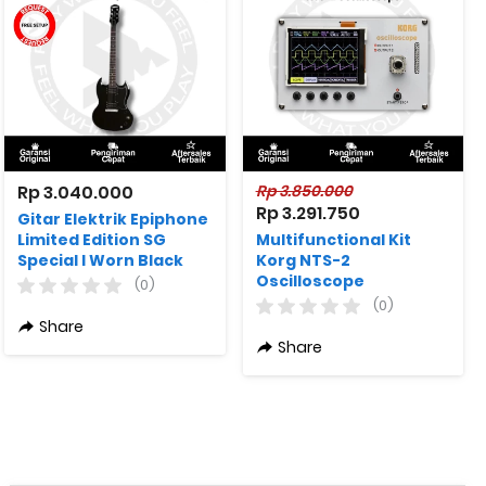
Rp 3.040.000
Rp 3.850.000
Rp 3.291.750
Gitar Elektrik Epiphone
Limited Edition SG
Multifunctional Kit
Special I Worn Black
Korg NTS-2
Oscilloscope
(0)
(0)
Share
Share