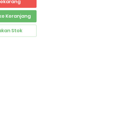
 Sekarang
ke Keranjang
akan Stok