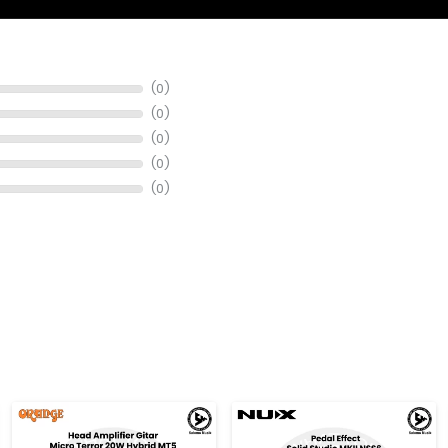
at musik, info stok, harga, promo, spesifikasi, dan konsultasi pembeli
(0)
(0)
(0)
(0)
(0)