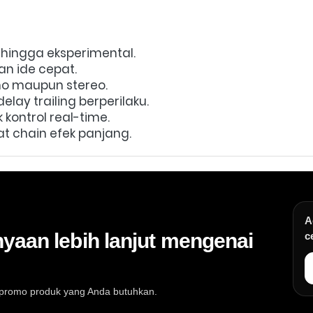
 hingga eksperimental.  
n ide cepat.  
o maupun stereo.  
ay trailing berperilaku.  
kontrol real-time.  
at chain efek panjang. 
A
yaan lebih lanjut mengenai
c
au promo produk yang Anda butuhkan.