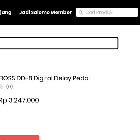
Cari Produk
Cari Produk
jang
jang
Jadi Salomo Member
Jadi Salomo Member
 BOSS DD-8 Digital Delay Pedal
(0)
Rp 3.247.000