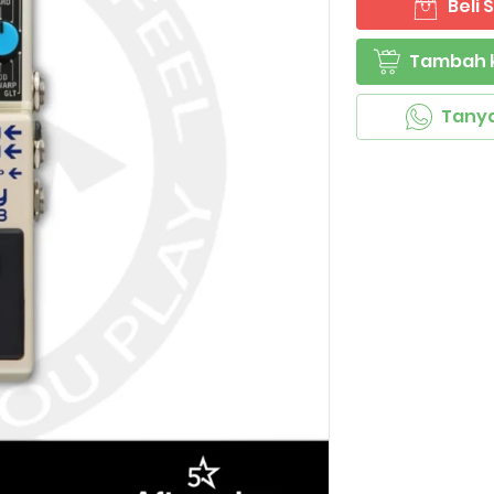
Beli
`
Tambah 
`
Tany
`