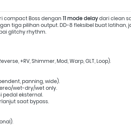
eri compact Boss dengan 
11 mode delay
gan tiga pilihan output. DD-8 fleksibel buat latiha
ai glitchy rhythm.  
Reverse, +RV, Shimmer, Mod, Warp, GLT, Loop).  
ndent, panning, wide).  
reo/wet-dry/wet only.  
 pedal eksternal.  
rlanjut saat bypass.  
onal).  