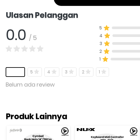
Salomo Musik melayani pertanyaan produk al
Ulasan Pelanggan
0.0
5
4
/ 5
3
2
1
5
4
3
2
1
Belum ada review
Produk Lainnya