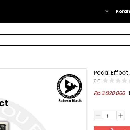
Keran
Keran
Pedal Effect
0.0
Rp 3.820.000