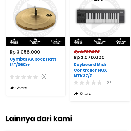
Rp 3.056.000
Rp 2.300.000
Rp 2.070.000
Cymbal AA Rock Hats
14"/36Cm
Keyboard Midi
Controller NUX
NTK37/Z
(0)
(0)
Share
Share
Lainnya dari kami