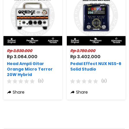
Rp 3.830.000
Rp 3.780.000
Rp 3.064.000
Rp 3.402.000
Head Ampli Gitar
Pedal Effect NUX NSS-6
Orange Micro Terror
Solid Studio
20W Hybrid
(0)
(0)
Share
Share