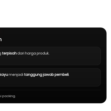
n
g
terpisah
dari harga produk.
 kayu
menjadi
tanggung jawab pembeli
.
i packing.