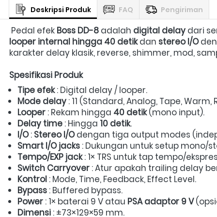
Deskripsi Produk
FAQ
Pengiriman
 Pedal efek 
Boss DD-8
 adalah 
digital delay
 dari s
looper internal hingga 40 detik
 dan 
stereo I/O
 den
karakter delay klasik, reverse, shimmer, mod, samp
Spesifikasi Produk
Tipe efek
 : Digital delay / looper.  
Mode delay
 : 11 (Standard, Analog, Tape, Warm, 
Looper
 : Rekam hingga 
40 detik
 (mono input).  
Delay time
 : Hingga 
10 detik
.  
I/O
 : 
Stereo I/O
 dengan tiga output modes (indepe
Smart I/O jacks
 : Dukungan untuk setup mono/ste
Tempo/EXP jack
 : 1× TRS untuk tap tempo/ekspresi
Switch Carryover
 : Atur apakah trailing delay be
Kontrol
 : Mode, Time, Feedback, Effect Level.  
Bypass
 : Buffered bypass.  
Power
 : 1× baterai 9 V atau 
PSA adaptor 9 V
 (opsi
Dimensi
 : ±73×129×59 mm.  