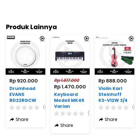
Produk Lainnya
Rp 920.000
Rp 1.617.000
Rp 888.000
Rp 1.470.000
Drumhead
Violin Karl
EVANS
Keyboard
Steinhoff
BD22RGCW
Medeli MK49
KS-V12W 3/4
EQ3
Varian
Varian
(0)
(0)
Resonant
Warna
Warna + Free
(0)
Coated
Bow + Free
Share
Share
White 22
Case
Share
Inch