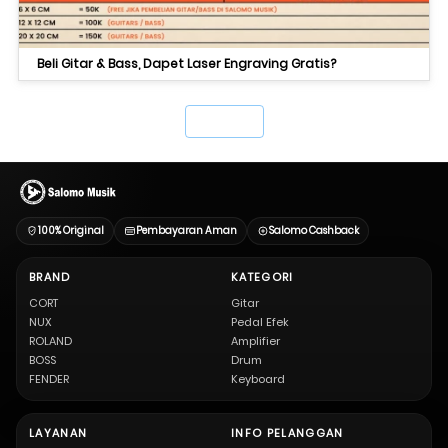
Beli Gitar & Bass, Dapet Laser Engraving Gratis?
`
100% Original
Pembayaran Aman
Salomo Cashback
BRAND
KATEGORI
CORT
Gitar
NUX
Pedal Efek
ROLAND
Amplifier
BOSS
Drum
FENDER
Keyboard
LAYANAN
INFO PELANGGAN