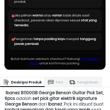
produk.
Jika pilihan
warna
atau
varian
tidak ditulis saat
checkout, pesanan akan diproses sesuai
stok yang
tersedia
.
Pengiriman
tanpa packing kayu
menjadi
tanggung
jawab pembeli
.
Butuh bantuan sebelum checkout? Hubungi
tim Salomo
Musik
untuk konfirmasi packing.
Deskripsi Produk
FAQ
Pengiriman
Ibanez B1100GB George Benson Guitar Pick Set, 
6pcs
 adalah 
set pick gitar elektrik signature 
George Benson
 dari 
Ibanez
. Pick ini dibuat buat 
kontrol permainan dan tonal yang jernih
 saat 