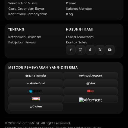
Service Alat Musik
Promo
Cara Order dan Bayar
Salomo Member
Konfirmasi Pembayaran
Blog
TENTANG
HUBUNGI KAMI
Ketentuan Layanan
Lokasi Showroom
Kebijakan Privasi
Kontak Sales
METODE PEMBAYARAN YANG DITERIMA
Bank Transfer
Virtual Account
MasterCard
Visa
Cicilan
© 2026 Salomo Musik. All rights reserved.
Ketentuan Layanan
Kebijakan Privasi
Cara Order dan Bayar