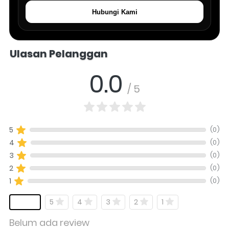
Hubungi Kami
Salomo Musik melayani pertanyaan produk alat musik, info stok, har
Ulasan Pelanggan
0.0
/ 5
(0)
5
(0)
4
(0)
3
(0)
2
(0)
1
5
4
3
2
1
Belum ada review