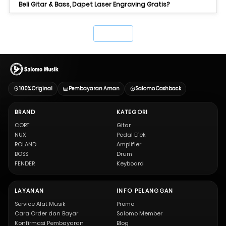
Beli Gitar & Bass, Dapet Laser Engraving Gratis?
`
100% Original
Pembayaran Aman
Salomo Cashback
BRAND
KATEGORI
CORT
Gitar
NUX
Pedal Efek
ROLAND
Amplifier
BOSS
Drum
FENDER
Keyboard
LAYANAN
INFO PELANGGAN
Service Alat Musik
Promo
Cara Order dan Bayar
Salomo Member
Konfirmasi Pembayaran
Blog