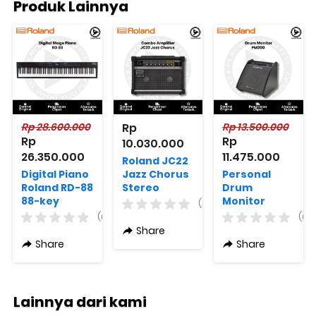
Produk Lainnya
Rp 28.600.000
Rp 
Rp 13.500.000
Rp 
Rp 
10.030.000
26.350.000
11.475.000
Roland JC22
Digital Piano
Jazz Chorus
Personal
Roland RD-88
Stereo
Drum
88-key
Combo Amp
Monitor
(0)
Stage Piano
Original
Roland PM-
(0)
(0)
with
200 180-watt
Share
Speakers
1x12 inch
Share
Share
Personal
Drum
Monitor
Lainnya dari kami