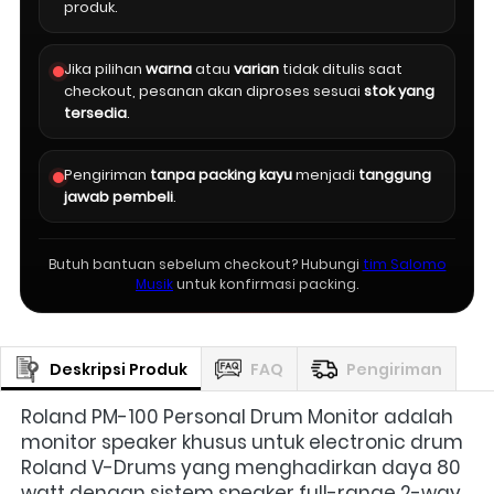
produk.
Jika pilihan
warna
atau
varian
tidak ditulis saat
checkout, pesanan akan diproses sesuai
stok yang
tersedia
.
Pengiriman
tanpa packing kayu
menjadi
tanggung
jawab pembeli
.
Butuh bantuan sebelum checkout? Hubungi
tim Salomo
Musik
untuk konfirmasi packing.
Deskripsi Produk
FAQ
Pengiriman
Roland PM-100 Personal Drum Monitor adalah 
monitor speaker khusus untuk electronic drum 
Roland V-Drums yang menghadirkan daya 80 
watt dengan sistem speaker full-range 2-way. 