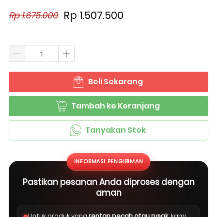
Rp 1.507.500
Rp 1.675.000
Beli Sekarang
`
Tambah ke Keranjang
`
Tanyakan Stok
`
INFORMASI PENGIRIMAN
Pastikan pesanan Anda diproses dengan
aman
Untuk produk yang
rentan pecah atau rusak
, kami