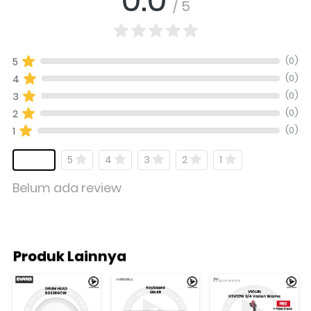
/ 5
(0)
5
(0)
4
(0)
3
(0)
2
(0)
1
5
4
3
2
1
Belum ada review
Produk Lainnya