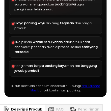
sarankan menggunakan
packing kayu
agar
pengiriman lebih aman.
Biaya packing kayu
dihitung
terpisah
dari harga
produk.
Jika pilihan
warna
atau
varian
tidak ditulis saat
checkout, pesanan akan diproses sesuai
stok yang
tersedia
.
Pengiriman
tanpa packing kayu
menjadi
tanggung
jawab pembeli
.
Butuh bantuan sebelum checkout? Hubungi
tim Salomo
Musik
untuk konfirmasi packing.
Deskripsi Produk
FAQ
Pengiriman