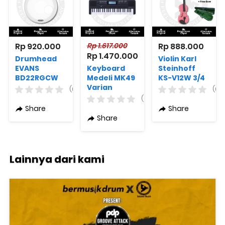
Rp 920.000
Rp 1.617.000
Rp 888.000
Rp 1.470.000
Drumhead
Violin Karl
EVANS
Keyboard
Steinhoff
BD22RGCW
Medeli MK49
KS-V12W 3/4
EQ3
Varian
Varian
(0)
(0)
Resonant
Warna
Warna + Free
(0)
Coated
Bow + Free
Share
Share
White 22
Case
Share
Inch
Lainnya dari kami