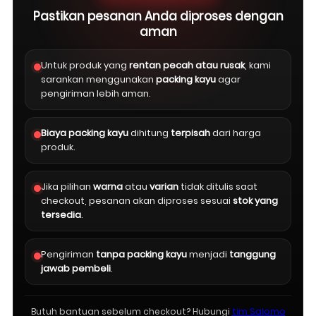
Pastikan pesanan Anda diproses dengan
aman
Untuk produk yang
rentan pecah atau rusak
, kami
sarankan menggunakan
packing kayu
agar
pengiriman lebih aman.
Biaya packing kayu
dihitung
terpisah
dari harga
produk.
Jika pilihan
warna
atau
varian
tidak ditulis saat
checkout, pesanan akan diproses sesuai
stok yang
tersedia
.
Pengiriman
tanpa packing kayu
menjadi
tanggung
jawab pembeli
.
Butuh bantuan sebelum checkout? Hubungi
tim Salomo