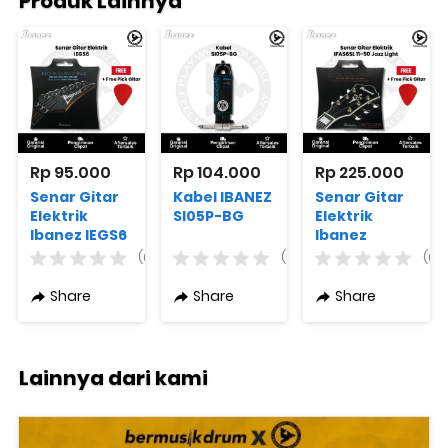
Produk Lainnya
Rp 95.000
Rp 104.000
Rp 225.000
Senar Gitar
Kabel IBANEZ
Senar Gitar
Elektrik
SI05P-BG
Elektrik
Ibanez IEGS6
Ibanez
IFAS6SL 11-50
(0)
(0)
(0)
Jazz Light +
Free Pick
Share
Share
Share
Gitar
Lainnya dari kami