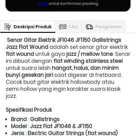
Musik
untuk konfirmasi packing.
Deskripsi Produk
FAQ
Pengiriman
Senar Gitar Elektrik JF1046 JF1150 Gallistrings 
Jazz Flat Wound
 adalah set senar gitar elektrik 
flat wound
 untuk gaya 
jazz / mellow tone
. Senar 
ini dibuat dengan 
flat winding stainless steel
untuk suara lebih 
hangat, halus, dan minim 
bunyi gesekan jari
 saat digeser di fretboard. 
Cocok buat gitar elektrik hollowbody atau 
semi‑hollow yang ingin karakter suara klasik 
jazz.  
Spesifikasi Produk
Brand
 : 
Gallistrings
Model
 : 
Jazz Flat JF1046 & JF1150
Jenis
 : 
Electric Guitar Strings (flat wound)