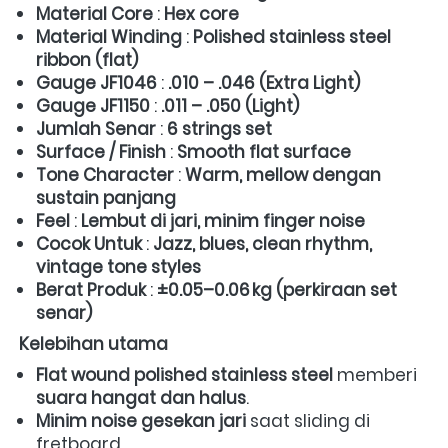
Material Core
 : 
Hex core
Material Winding
 : 
Polished stainless steel 
ribbon (flat)
Gauge JF1046
 : 
.010 – .046 (Extra Light)
Gauge JF1150
 : 
.011 – .050 (Light)
Jumlah Senar
 : 
6 strings set
Surface / Finish
 : 
Smooth flat surface
Tone Character
 : 
Warm, mellow dengan 
sustain panjang
Feel
 : 
Lembut di jari, minim finger noise
Cocok Untuk
 : 
Jazz, blues, clean rhythm, 
vintage tone styles
Berat Produk
 : 
±0.05–0.06 kg (perkiraan set 
senar)
Kelebihan utama
Flat wound polished stainless steel
 memberi 
suara hangat dan halus
.  
Minim noise gesekan jari
 saat sliding di 
fretboard.  