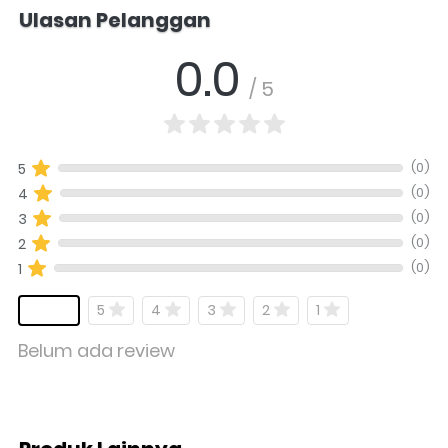
Salomo Musik melayani pertanyaan produk alat musik, info stok, har
Ulasan Pelanggan
0.0
/ 5
(0)
5
(0)
4
(0)
3
(0)
2
(0)
1
5
4
3
2
1
Belum ada review