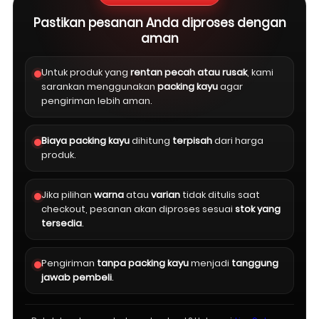
Pastikan pesanan Anda diproses dengan
aman
Untuk produk yang
rentan pecah atau rusak
, kami
sarankan menggunakan
packing kayu
agar
pengiriman lebih aman.
Biaya packing kayu
dihitung
terpisah
dari harga
produk.
Jika pilihan
warna
atau
varian
tidak ditulis saat
checkout, pesanan akan diproses sesuai
stok yang
tersedia
.
Pengiriman
tanpa packing kayu
menjadi
tanggung
jawab pembeli
.