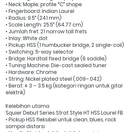
• Neck: Maple, profile “C” shape
• Fingerboard: Indian Laurel
• Radius: 9.5” (241 mm)
• Scale Length: 25.5” (64.77 cm)
• Jumlah fret: 21 narrow tall frets
• Inlay: White dot
• Pickup: HSS (1 humbucker bridge, 2 single-coil)
• Switching: 5-way selector
• Bridge: Hardtail fixed bridge (6 saddle)
• Tuning Machine: Die-cast sealed tuner
• Hardware: Chrome
• String: Nickel plated steel (.009–.042)
• Berat: ± 3 – 3.5 kg (kategori ringan untuk gitar 
elektrik)
Kelebihan utama
Squier Debut Series Strat Style HT HSS Laurel FB
• Pickup HSS fleksibel untuk clean, blues, rock 
sampai distorsi