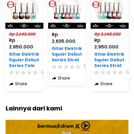
Rp 3.245.000
Rp 
Rp 3.245.000
Rp 
Rp 
2.635.000
2.950.000
2.950.000
Gitar Elektrik
Gitar Elektrik
Squier Debut
Gitar Elektrik
Squier Debut
Series Strat
Squier Debut
Series Tele
Style SSS
Series Strat
(0)
Style Varian
Laurel FB
Style HSS
(0)
(0)
Warna
Varian
Laurel FB
Share
Original
Warna
Varian
Share
Share
Original
Warna
Original
Lainnya dari kami