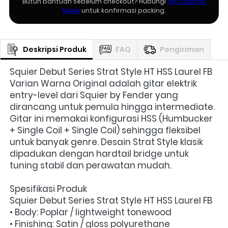
Butuh bantuan sebelum checkout? Hubungi
tim Salomo
Musik
untuk konfirmasi packing.
Deskripsi Produk
FAQ
Pengiriman
Squier Debut Series Strat Style HT HSS Laurel FB 
Varian Warna Original adalah gitar elektrik 
entry-level dari Squier by Fender yang 
dirancang untuk pemula hingga intermediate. 
Gitar ini memakai konfigurasi HSS (Humbucker 
+ Single Coil + Single Coil) sehingga fleksibel 
untuk banyak genre. Desain Strat Style klasik 
dipadukan dengan hardtail bridge untuk 
tuning stabil dan perawatan mudah.
Spesifikasi Produk
Squier Debut Series Strat Style HT HSS Laurel FB
• Body: Poplar / lightweight tonewood
• Finishing: Satin / gloss polyurethane