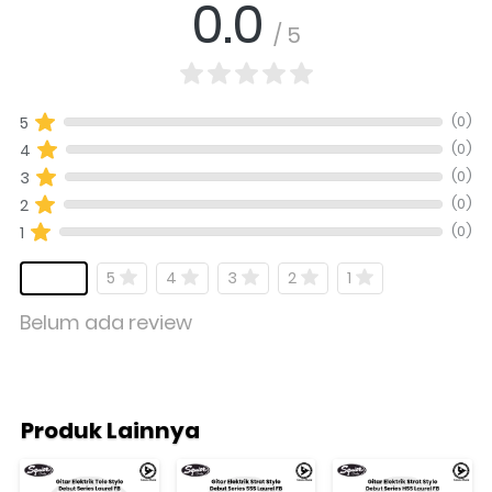
0.0
/ 5
(0)
5
(0)
4
(0)
3
(0)
2
(0)
1
5
4
3
2
1
Belum ada review
Produk Lainnya