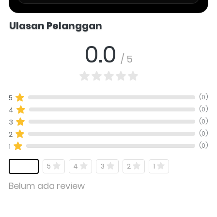
Salomo Musik melayani pertanyaan produk alat musik, info stok, har
Ulasan Pelanggan
0.0
/ 5
(0)
5
(0)
4
(0)
3
(0)
2
(0)
1
5
4
3
2
1
Belum ada review