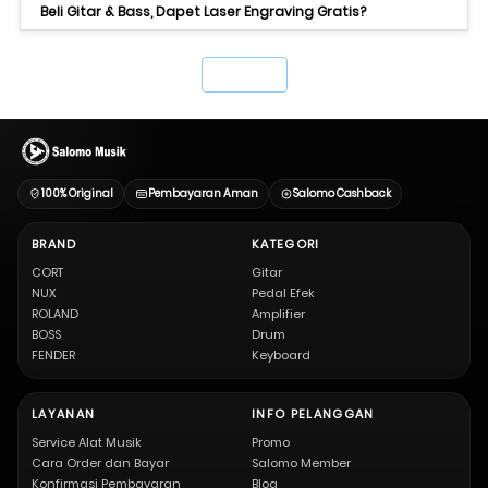
Beli Gitar & Bass, Dapet Laser Engraving Gratis?
`
100% Original
Pembayaran Aman
Salomo Cashback
BRAND
KATEGORI
CORT
Gitar
NUX
Pedal Efek
ROLAND
Amplifier
BOSS
Drum
FENDER
Keyboard
LAYANAN
INFO PELANGGAN
Service Alat Musik
Promo
Cara Order dan Bayar
Salomo Member
Konfirmasi Pembayaran
Blog