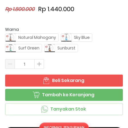
Rp 1.440.000
Rp 1.800.000
Warna
Natural Mahogany
Sky Blue
Surf Green
Sunburst
Beli Sekarang
`
Tambah ke Keranjang
`
Tanyakan Stok
`
INFORMASI PENGIRIMAN