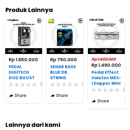
Produk Lainnya
Rp 1.650.000
Rp 750.000
Rp 1.693.000
Rp 1.490.000
PEDAL
SENAR BASS
DIGITECH
BLUE DR.
Pedal Effect
DOD BOOST
STRING
Valeton MES-
BUFFER DOD
NBB45
1 Dapper Mini
(0)
(0)
410
(0)
Share
Share
Share
Lainnya dari kami