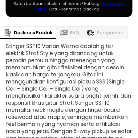
Butuh bantuan sebelum checkout? Hubungi
tim Salomo
Musik
untuk konfirmasi packing.
Deskripsi Produk
FAQ
Pengiriman
Stinger SST10 Varian Warna adalah gitar 
elektrik Strat Style yang dirancang untuk 
pemain pemula hingga menengah yang 
membutuhkan gitar fleksibel dengan desain 
klasik dan harga terjangkau. Gitar ini 
menggunakan konfigurasi pickup SSS (Single 
Coil – Single Coil – Single Coil) yang 
menghasilkan karakter suara bright, jernih, dan 
responsif khas gitar Strat. Stinger SST10 
memakai neck maple dengan fingerboard 
rosewood atau maple, sehingga memberikan 
feel bermain yang nyaman serta artikulasi 
nada yang jelas. Dengan 5-way pickup selector 