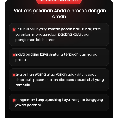
Pastikan pesanan Anda diproses dengan
aman
Untuk produk yang
rentan pecah atau rusak
, kami
sarankan menggunakan
packing kayu
agar
pengiriman lebih aman.
Biaya packing kayu
dihitung
terpisah
dari harga
produk.
Jika pilihan
warna
atau
varian
tidak ditulis saat
checkout, pesanan akan diproses sesuai
stok yang
tersedia
.
Pengiriman
tanpa packing kayu
menjadi
tanggung
jawab pembeli
.