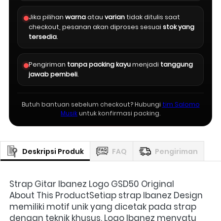
Jika pilihan
warna
atau
varian
tidak ditulis saat
checkout, pesanan akan diproses sesuai
stok yang
tersedia
.
Pengiriman
tanpa packing kayu
menjadi
tanggung
jawab pembeli
.
Butuh bantuan sebelum checkout? Hubungi
tim Salomo
Musik
untuk konfirmasi packing.
Deskripsi Produk
FAQ
Pengiriman
Strap Gitar Ibanez Logo GSD50 Original 
About This ProductSetiap strap Ibanez Design 
memiliki motif unik yang dicetak pada strap 
dengan teknik khusus. Logo Ibanez menyatu 