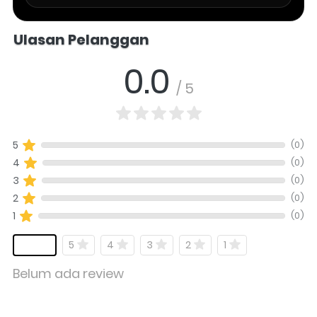
Salomo Musik melayani pertanyaan produk alat musik, info stok, har
Ulasan Pelanggan
0.0
/ 5
(0)
5
(0)
4
(0)
3
(0)
2
(0)
1
5
4
3
2
1
Belum ada review