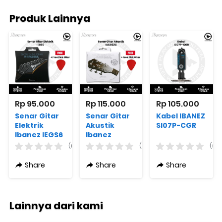
Produk Lainnya
Rp 95.000
Rp 115.000
Rp 105.000
Senar Gitar
Senar Gitar
Kabel IBANEZ
Elektrik
Akustik
SI07P-CGR
Ibanez IEGS6
Ibanez
IACS62C +
(0)
(0)
(0)
Free Pick
Gitar
Share
Share
Share
Lainnya dari kami