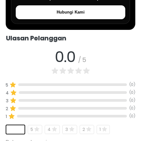
Hubungi Kami
Salomo Musik melayani pertanyaan produk alat musik, info stok, har
Ulasan Pelanggan
0.0
/ 5
(0)
5
(0)
4
(0)
3
(0)
2
(0)
1
5
4
3
2
1