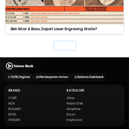
Beli Gitar & Bass, Dapet Laser Engraving Gratis?
`
100% Original
Pembayaran Aman
Salomo Cashback
BRAND
KATEGORI
CORT
Gitar
NUX
Pedal Efek
ROLAND
Amplifier
BOSS
Drum
FENDER
Keyboard