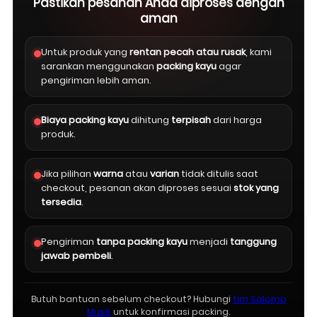
Pastikan pesanan Anda diproses dengan
aman
Untuk produk yang
rentan pecah atau rusak
, kami
sarankan menggunakan
packing kayu
agar
pengiriman lebih aman.
Biaya packing kayu
dihitung
terpisah
dari harga
produk.
Jika pilihan
warna
atau
varian
tidak ditulis saat
checkout, pesanan akan diproses sesuai
stok yang
tersedia
.
Pengiriman
tanpa packing kayu
menjadi
tanggung
jawab pembeli
.
Butuh bantuan sebelum checkout? Hubungi
tim Salomo
Musik
untuk konfirmasi packing.