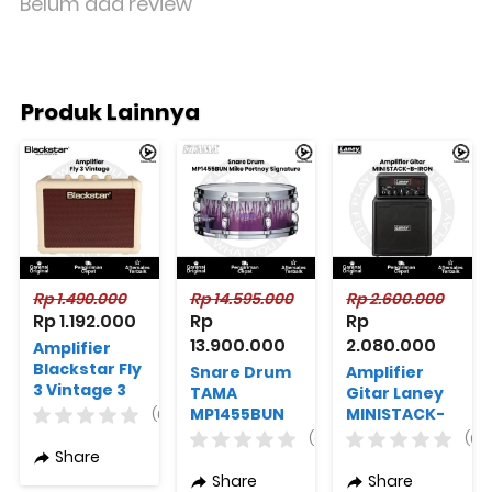
Belum ada review
Produk Lainnya
Rp 1.490.000
Rp 14.595.000
Rp 2.600.000
Rp 1.192.000
Rp 
Rp 
13.900.000
2.080.000
Amplifier
Blackstar Fly
Snare Drum
Amplifier
3 Vintage 3
TAMA
Gitar Laney
Watt Guitar
MP1455BUN
MINISTACK-
(0)
Combo Mini
14"x5.5" Mike
B-IRON
(0)
(0)
Amplifier
Portnoy
Share
Signature
Share
Share