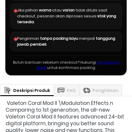
Jika pilihan
warna
atau
varian
tidak ditulis saat
checkout, pesanan akan diproses sesuai
stok yang
tersedia
.
Pengiriman
tanpa packing kayu
menjadi
tanggung
jawab pembeli
.
Butuh bantuan sebelum checkout? Hubungi
tim Salomo
Musik
untuk konfirmasi packing.
Deskripsi Produk
FAQ
Pengiriman
Valeton Coral Mod II \Modulation Effects n 
Comparing to 1st generation, the all-new 
Valeton Coral Mod II features advanced 24-bit 
digital platform, bringing you better sound 
quality, lower noise and new functions. This 