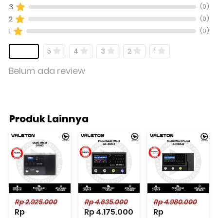
(0)
3
(0)
2
(0)
1
5
4
3
2
1
Belum ada review
Produk Lainnya
Rp 2.925.000
Rp 4.635.000
Rp 4.980.000
Rp 
Rp 4.175.000
Rp 