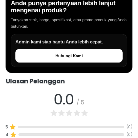
Anda punya pertanyaan lebih lanjut
mengenai produk?
Tanyakan stok, harga, spesifikasi, atau promo produk yang Anda
butuhkan.
Admin kami siap bantu Anda lebih cepat.
Hubungi Kami
Salomo Musik melayani pertanyaan produk alat musik, info stok, har
Ulasan Pelanggan
0.0
/ 5
(0)
5
(0)
4