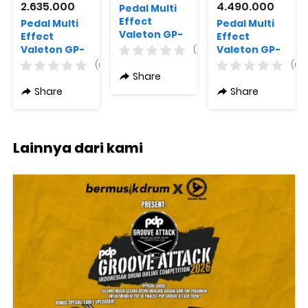
2.635.000
4.490.000
Pedal Multi
Effect
Pedal Multi
Pedal Multi
Valeton GP-
Effect
Effect
200LT Guitar
Valeton GP-
Valeton GP-
(0)
Processor
100 Multi-
200JR Guitar
(0)
(0)
Effects
Processor
Share
Processor
Share
Share
Lainnya dari kami