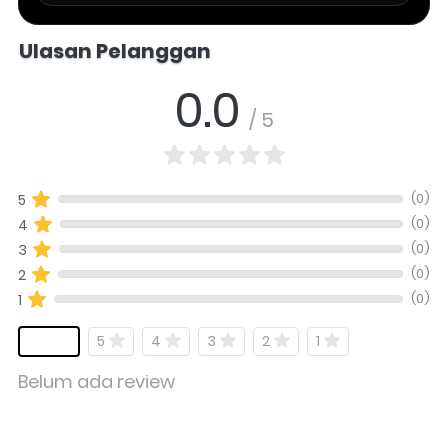
Salomo Musik melayani pertanyaan produk alat musik, info stok, har
Ulasan Pelanggan
0.0
/ 5
(0)
5
(0)
4
(0)
3
(0)
2
(0)
1
5
4
3
2
1
Belum ada review