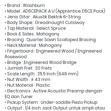
• Brand : Washburn
• Model : AD5CEPACK A U (Apprentice D5CE Pack)
• Jenis Gitar : Akustik Elektrik 6-String
• Body Shape : Dreadnought Cutaway
• Top Material : Select Spruce
• Back & Sides : Mahogany
• Bracing : Quarter Sawn Scalloped Bracing
• Neck Material : Mahogany
• Fingerboard : Engineered Wood / Engineered 
Rosewood
• Bridge : Engineered Wood Bridge
• Jumlah Fret : 20 Frets
• Scale Length : 25.5 Inch (648 mm)
• Nut Width : ± 43 mm
• Nut Material : Plastic
• Electronics : Active Acoustic Preamp dengan 
EQ dan Tuner
• Pickup System : Under-saddle Piezo Pickup
• Output : 1/4 inch Jack Output untuk ampli atau 