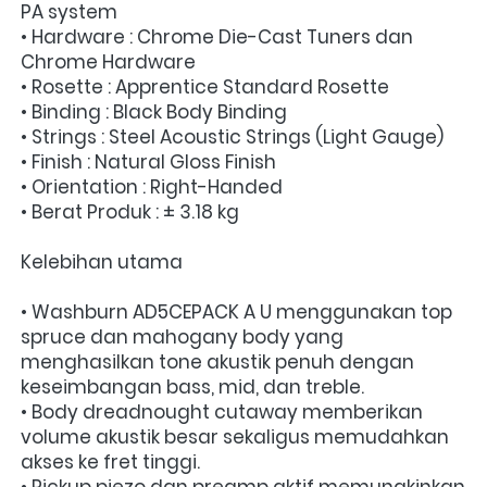
PA system
• Hardware : Chrome Die-Cast Tuners dan 
Chrome Hardware
• Rosette : Apprentice Standard Rosette
• Binding : Black Body Binding
• Strings : Steel Acoustic Strings (Light Gauge)
• Finish : Natural Gloss Finish
• Orientation : Right-Handed
• Berat Produk : ± 3.18 kg
Kelebihan utama
• Washburn AD5CEPACK A U menggunakan top 
spruce dan mahogany body yang 
menghasilkan tone akustik penuh dengan 
keseimbangan bass, mid, dan treble.
• Body dreadnought cutaway memberikan 
volume akustik besar sekaligus memudahkan 
akses ke fret tinggi.
• Pickup piezo dan preamp aktif memungkinkan 