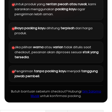
Untuk produk yang
rentan pecah atau rusak
, kami
sarankan menggunakan
packing kayu
agar
pengiriman lebih aman.
Biaya packing kayu
dihitung
terpisah
dari harga
produk.
Jika pilihan
warna
atau
varian
tidak ditulis saat
checkout, pesanan akan diproses sesuai
stok yang
tersedia
.
Pengiriman
tanpa packing kayu
menjadi
tanggung
jawab pembeli
.
Butuh bantuan sebelum checkout? Hubungi
tim Salomo
Musik
untuk konfirmasi packing.