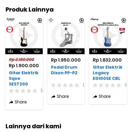
Produk Lainnya
Rp 2.180.000
Rp 1.950.000
Rp 1.832.000
Rp 1.900.000
Pedal Drum
Gitar Elektrik
Gitar Elektrik
Dixon PP-P2
Legacy
Sqoe
EG100SE CBL
SEST200
Chameleon
(0)
(0)
Strat Style
Blue Original
(0)
Varian
Share
Share
Warna
Share
Lainnya dari kami